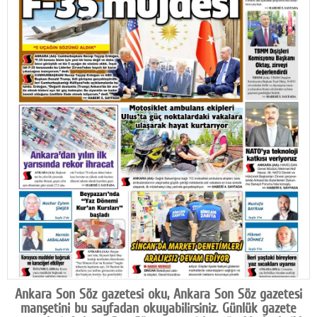
Facebook
Diziler
Karikatür
Youtube
Polemik
Reklam
Yazarlar
Künye
SOSYAL MEDYA
Facebook
Ankara Son Söz gazetesi oku, Ankara Son Söz gazetesi
Twitter
manşetini bu sayfadan okuyabilirsiniz. Günlük gazete