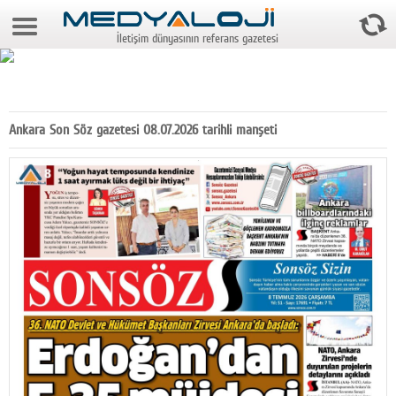
9 Ağustos 2026 5:04:32
İletişim dünyasının referans gazetesi
Anasayfa
Foto Galeri
Video Galeri
Ankara Son Söz gazetesi 08.07.2026 tarihli manşeti
Gazeteler
Medya
Reyting-tiraj
Teknoloji
Televizyon
Dünya
Pr