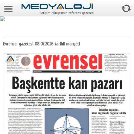
6 Ağustos 2026 16:51:19
İletişim dünyasının referans gazetesi
Anasayfa
Foto Galeri
Video Galeri
Evrensel gazetesi 08.07.2026 tarihli manşeti
Gazeteler
Medya
Reyting-tiraj
Teknoloji
Televizyon
Dünya
Pr