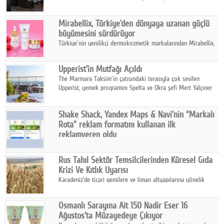
ailesinin yeni nesil teknolojilerle donatılmış son modeli VRV
kontrol ünitesi Madoka Plus Türkiye'de satışa sunuldu.
Mirabellix, Türkiye'den dünyaya uzanan güçlü
büyümesini sürdürüyor
Türkiye'nin yenilikçi dermokozmetik markalarından Mirabellix,
yüksek kalite standartlarında geliştirdiği cilt ve saç bakım
ürünleriyle hem yurt içinde hem de uluslararası pazarlarda
Upperist'in Mutfağı Açıldı
büyümesini sürdürüyor.
The Marmara Taksim'in çatısındaki terasıyla çok sevilen
Upperist, yemek programını Spelta ve Okra şefi Mert Yalçıner
ile başlatıyor.
Shake Shack, Yandex Maps & Navi'nin “Markalı
Rota” reklam formatını kullanan ilk
reklamveren oldu
Shake Shack, fiziksel restoranlarındaki ziyaretçi sayısını
artırmak amacıyla Cereyan Medya ve Yandex Ads iş birliğiyle
Rus Tahıl Sektör Temsilcilerinden Küresel Gıda
Yandex Maps & Navi'nin yeni "Markalı Rota" reklam formatını
Krizi Ve Kıtlık Uyarısı
kullanan ilk marka oldu.
Karadeniz'de ticari gemilere ve liman altyapılarına yönelik
artan saldırılar, küresel tahıl piyasalarını alarm durumuna
geçirdi.
Osmanlı Sarayına Ait 150 Nadir Eser 16
Ağustos'ta Müzayedeye Çıkıyor