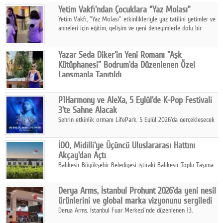
Yetim Vakfı'ndan Çocuklara “Yaz Molası”
Facebook
Yetim Vakfı, "Yaz Molası" etkinlikleriyle yaz tatilini yetimler ve
anneleri için eğitim, gelişim ve yeni deneyimlerle dolu bir
Diziler
programa dönüştürüyor.
Karikatür
Yazar Seda Diker'in Yeni Romanı "Aşk
Kütüphanesi" Bodrum'da Düzenlenen Özel
Youtube
Lansmanla Tanıtıldı
Yazar, Eğitmen, Duygu Simyacısı ve İletişim Mentörü Seda
Diker'in 13. kitabı “Aşk Kütüphanesi” 6 Ağustos'ta Casa dell'Arte
Polemik
P1Harmony ve AleXa, 5 Eylül'de K-Pop Festivali
Bodrum'da düzenlenen özel lansmanla okurlarıyla buluştu.
3'te Sahne Alacak
Reklam
Şehrin etkinlik ormanı LifePark, 5 Eylül 2026'da gerçekleşecek
K-Pop Festivali 3 ile bir kez daha İstanbul'u dünya K-Pop
Yazarlar
haritasında önemli bir destinasyon haline getirmeye
İDO, Midilli'ye Üçüncü Uluslararası Hattını
hazırlanıyor.
Akçay'dan Açtı
Künye
Balıkesir Büyükşehir Belediyesi iştiraki Balıkesir Toplu Taşıma
AŞ ( BTT) ve BADO markası iş birliğiyle hayata geçirilen Akçay-
SOSYAL MEDYA
Midilli hattının resmi açılışı gerçekleştirildi.
Derya Arms, İstanbul Prohunt 2026'da yeni nesil
Facebook
ürünlerini ve global marka vizyonunu sergiledi
Derya Arms, İstanbul Fuar Merkezi'nde düzenlenen 13.
Twitter
Uluslararası İstanbul Prohunt Av, Silah ve Doğa Sporları