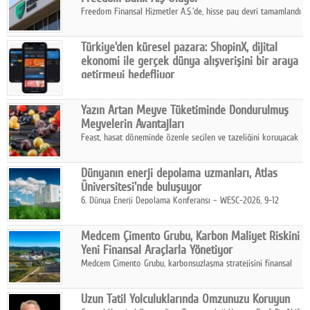
Freedom Finansal Hizmetler A.Ş.'de, hisse pay devri tamamlandı
ve yönetim kurulu belirlendi. Yapılan genel kurul toplantısında
Turkish Bank'ın ticaret unvanının “Freedom Bank A.Ş.” olmasına
Türkiye'den küresel pazara: ShopinX, dijital
karar verildi.
ekonomi ile gerçek dünya alışverişini bir araya
getirmeyi hedefliyor
Türkiye'de geliştirilen teknoloji girişimi ShopinX, dijital
ekonomi ile gerçek dünya alışveriş deneyimi arasında köprü
Yazın Artan Meyve Tüketiminde Dondurulmuş
kurmayı hedefleyen vizyonuyla uluslararası pazarlara açılıyor.
Meyvelerin Avantajları
Feast, hasat döneminde özenle seçilen ve tazeliğini koruyacak
şekilde dondurulan meyve ürünleriyle tüketicilere dört mevsim
pratik, güvenilir ve lezzetli bir alternatif sunuyor.
Dünyanın enerji depolama uzmanları, Atlas
Üniversitesi'nde buluşuyor
6. Dünya Enerji Depolama Konferansı – WESC-2026, 9-12
Ağustos 2026 tarihleri arasında İstanbul Atlas Üniversitesi ev
sahipliğinde gerçekleştirilecek.
Medcem Çimento Grubu, Karbon Maliyet Riskini
Yeni Finansal Araçlarla Yönetiyor
Medcem Çimento Grubu, karbonsuzlaşma stratejisini finansal
risk yönetimi uygulamalarıyla güçlendiren yeni bir adım attı.
Uzun Tatil Yolculuklarında Omzunuzu Koruyun