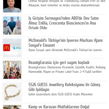
Central Hospital Ortopedi ve Travmatoloji Uzmanı Prof. Dr. Akif
Albayrak, basit önlemler ve doğru oturma alışkanlıklarıyla
yolculukların çok daha konforlu geçirilebileceğini belirtiyor.
İş Girişim Sermayesi'nden ABD'de Dev Satın
Alma: Enlila, Crescenta Biosciences'ın Ana
Ortağı Oldu
İş Girişim Sermayesi, biyoteknoloji alanındaki büyüme
stratejisini uluslararası ölçeğe taşıyan satın alma hamlesini
McDonald's Türkiye'nin İşveren Markası Ajans
tamamladı.
Sosyal'e Emanet
Ajans Sosyal, yeni dönemde McDonald's Türkiye'nin işveren
markası iletişim stratejisini oluşturacak.
BeautyEurasia için geri sayım başladı
BeautyEurasia: Uluslararası Kozmetik, Güzellik, Kuaför, Ambalaj,
Hammadde, Hijyen ve Private Label Fuarı, 2–4 Eylül tarihleri
arasında düzenlenecek.
SS26 GUESS Jewellery Koleksiyonu ile Güneş
Gibi Işıldayın
Işıltılı tasarımlarla dolu SS26 GUESS Kadın Mücevher
Koleksiyonu, yaz gardıroplarına modern lüksün zarif
dokunuşunu taşıyor.
Kamp ve Karavan Mutfaklarının Doğal