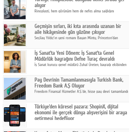
alıyor
Rinoplasti, hem görünüm hem de nefes alma sağlığını
ilgilendiren yönüyle bu alanın en dikkat çeken başlıklarından
biri konumunda.
Geçmişin sırları, iki kıta arasında uzanan bir
aile hikâyesinde gün yüzüne çıkıyor
Seçilay Yıldız'ın yeni romanı Bayan Minty, Princeton'dan
Büyükada'ya, 1960'ların Adana'sından günümüze uzanan çok
katmanlı bir aile hikâyesi anlatıyor.
İş Sanat'ta Yeni Dönem: İş Sanat'ta Genel
Müdürlük bayrağını Defne Turaç devraldı
İş Sanat kurucu genel müdürü Zuhal Üreten, bayrağı ekibinden
Defne Turaç'a devretti.
Pay Devrinin Tamamlanmasıyla Turkish Bank,
Freedom Bank A.Ş Oluyor
Freedom Finansal Hizmetler A.Ş.'de, hisse pay devri tamamlandı
ve yönetim kurulu belirlendi. Yapılan genel kurul toplantısında
Turkish Bank'ın ticaret unvanının “Freedom Bank A.Ş.” olmasına
Türkiye'den küresel pazara: ShopinX, dijital
karar verildi.
ekonomi ile gerçek dünya alışverişini bir araya
getirmeyi hedefliyor
Türkiye'de geliştirilen teknoloji girişimi ShopinX, dijital
ekonomi ile gerçek dünya alışveriş deneyimi arasında köprü