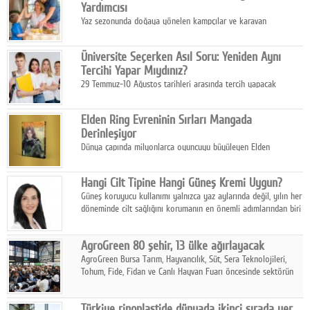
Yardımcısı
Yaz sezonunda doğaya yönelen kampçılar ve karavan
tutkunları, bulaşıklar için sıcak suya ihtiyaç duymadan güçlü
temizlik sağlayan, çevreye duyarlı bitkisel içerikli ürünleri tercih
Üniversite Seçerken Asıl Soru: Yeniden Aynı
ediyor.
Tercihi Yapar Mıydınız?
29 Temmuz-10 Ağustos tarihleri arasında tercih yapacak
milyonlarca üniversite adayı için en kritik karar süreci başladı.
Elden Ring Evreninin Sırları Mangada
Derinleşiyor
Dünya çapında milyonlarca oyuncuyu büyüleyen Elden
Ring evreni, resmi manga serisi Altın Ağaç'a Yolculuk ile mizahı,
aksiyonu ve karanlık fantastik atmosferi bir araya getirmeyi
Hangi Cilt Tipine Hangi Güneş Kremi Uygun?
sürdürüyor.
Güneş koruyucu kullanımı yalnızca yaz aylarında değil, yılın her
döneminde cilt sağlığını korumanın en önemli adımlarından biri
olarak öne çıkıyor.
AgroGreen 80 şehir, 13 ülke ağırlayacak
AgroGreen Bursa Tarım, Hayvancılık, Süt, Sera Teknolojileri,
Tohum, Fide, Fidan ve Canlı Hayvan Fuarı öncesinde sektörün
tüm paydaşları güç birliği yaptı.
Türkiye rinoplastide dünyada ikinci sırada yer