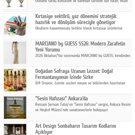
Osmanlı saray kültürüne ve hanedan tarihine ışık tutan, müze
koleksiyonlarıyla yarışacak nitelikteki 150 seçkin eser, 16
Ağustos'ta Arthill Müzecilik'in düzenleyeceği özel müzayedede
Kırtasiye sektörü, yaz dönemini stratejik
koleksiyonerlerle buluşuyor
hazırlık ve dönüşüm süreciyle yönetiyor
Okulların kapanmasıyla birlikte klasik kırtasiye ürünlerine
yönelik talepte azalma yaşansa da sektör yaz aylarını hobi,
sanat ve eğitici aktivite ürünleriyle dinamik bir biçimde
MARCIANO by GUESS SS26: Modern Zarafetin
geçiriyor.
Yeni Yorumu
2026 İlkbahar/Yaz sezonunda MARCIANO by GUESS, kendinden
emin bir duruşu modern bir çekicilik anlayışıyla buluşturuyor.
Doğadan Sofraya Uzanan Lezzet: Doğal
Fermantasyonun İzinde Sirke
İDA Organic, özenle seçilen meyve ve bitkilerden hazırlanan
sirke çeşitleriyle geleneksel lezzet kültürünü bugünün
sofralarına taşıyor.
"Sesin Hafızası" Ankara'da
Ressam Şerivan Tutuş'un “Sesin Hafızası” sergisi, Ankara Resim
ve Heykel Müzesi'nde sanatseverlerle buluşuyor.
Art Design Sonbaharın Tasarım Kodlarını
Açıklıyor