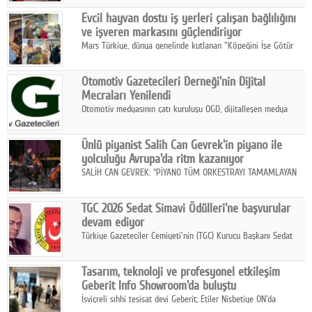
Fuarı'nda sektör profesyonelleri, iş ortakları, bayiler ve son
Google Plus
Evcil hayvan dostu iş yerleri çalışan bağlılığını
kullanıcılarla bir araya geldi.
ve işveren markasını güçlendiriyor
© 2026 TÜM HAKLARI SAKLIDIR
Mars Türkiye, dünya genelinde kutlanan "Köpeğini İşe Götür
Haftası" kapsamında, evcil hayvan dostu iş yeri uygulamalarının
çalışan bağlılığı, iyi olma hali ve işveren markası üzerindeki
Otomotiv Gazetecileri Derneği'nin Dijital
etkisine dikkat çekti.
Mecraları Yenilendi
Otomotiv medyasının çatı kuruluşu OGD, dijitalleşen medya
dünyasına uyum sağlama ve iletişim ağını güçlendirme
hedefiyle internet sitesini ve sosyal medya kanallarını yeniledi.
Ünlü piyanist Salih Can Gevrek'in piyano ile
yolculuğu Avrupa'da ritm kazanıyor
SALİH CAN GEVREK: “PİYANO TÜM ORKESTRAYI TAMAMLAYAN
BİR ENSTRÜMAN OLARAK BAŞLIBAŞINA BİR ORKESTRA GİBİ
ETKİ YARATIYOR"
TGC 2026 Sedat Simavi Ödülleri'ne başvurular
devam ediyor
Türkiye Gazeteciler Cemiyeti'nin (TGC) Kurucu Başkanı Sedat
Simavi adına 50 yıldır verilen ödüllere başvurular devam ediyor.
Tasarım, teknoloji ve profesyonel etkileşim
Geberit Info Showroom'da buluştu
İsviçreli sıhhi tesisat devi Geberit; Etiler Nisbetiye ON'da
konumlanan Info Showroom'unda Cosentino ve Smeg iş