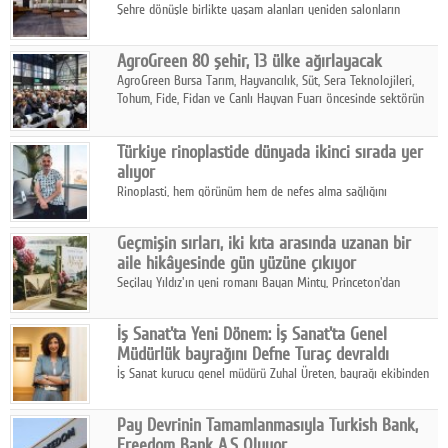
Şehre dönüşle birlikte yaşam alanları yeniden salonların
kalbine kayarken, mobilya sektörünün öncü markası Art Design
sonbaharın tasarım kodlarını açıklıyor.
AgroGreen 80 şehir, 13 ülke ağırlayacak
AgroGreen Bursa Tarım, Hayvancılık, Süt, Sera Teknolojileri,
Tohum, Fide, Fidan ve Canlı Hayvan Fuarı öncesinde sektörün
tüm paydaşları güç birliği yaptı.
Türkiye rinoplastide dünyada ikinci sırada yer
alıyor
Rinoplasti, hem görünüm hem de nefes alma sağlığını
ilgilendiren yönüyle bu alanın en dikkat çeken başlıklarından
biri konumunda.
Geçmişin sırları, iki kıta arasında uzanan bir
aile hikâyesinde gün yüzüne çıkıyor
Seçilay Yıldız'ın yeni romanı Bayan Minty, Princeton'dan
Büyükada'ya, 1960'ların Adana'sından günümüze uzanan çok
katmanlı bir aile hikâyesi anlatıyor.
İş Sanat'ta Yeni Dönem: İş Sanat'ta Genel
Müdürlük bayrağını Defne Turaç devraldı
İş Sanat kurucu genel müdürü Zuhal Üreten, bayrağı ekibinden
Defne Turaç'a devretti.
Pay Devrinin Tamamlanmasıyla Turkish Bank,
Freedom Bank A.Ş Oluyor