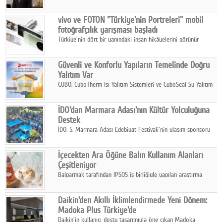
ikinci çeyrek ve ilk yarı finansal sonuçlarını açıkladı. Kocaer
Çelik FAVÖK Marjını %16,1'e yükseltti.
vivo ve FOTON "Türkiye'nin Portreleri" mobil
fotoğrafçılık yarışması başladı
Türkiye'nin dört bir yanındaki insan hikâyelerini görünür
kılmayı amaçlayan yarışma, katılımcıları yaşadıkları coğrafyanın
insanını, kültürünü ve yaşamını portre fotoğraflarıyla
Güvenli ve Konforlu Yapıların Temelinde Doğru
anlatmaya davet ediyor.
Yalıtım Var
CUBO, CuboTherm Isı Yalıtım Sistemleri ve CuboSeal Su Yalıtım
Sistemleri ile yapılara dört mevsim konfor, yüksek dayanıklılık
ve sürdürülebilir çözümler sunuyor.
İDO'dan Marmara Adası'nın Kültür Yolculuğuna
Destek
İDO, 5. Marmara Adası Edebiyat Festivali'nin ulaşım sponsoru
olarak kültür, sanat ve ada turizmine olan katkısını devam
ettiriyor.
İçecekten Ara Öğüne Balın Kullanım Alanları
Çeşitleniyor
Balparmak tarafından IPSOS iş birliğiyle yapılan araştırma
sonuçlarına göre, bal tüketicilerinin yüzde 34'ünün balı çay ve
ıhlamur gibi içeceklerde tercih ettiğini ortaya koyuyor.
Daikin'den Akıllı İklimlendirmede Yeni Dönem:
Madoka Plus Türkiye'de
Daikin'in kullanıcı dostu tasarımıyla öne çıkan Madoka