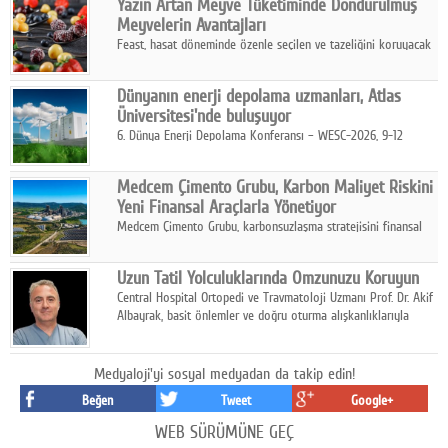
Yazın Artan Meyve Tüketiminde Dondurulmuş
kurmayı hedefleyen vizyonuyla uluslararası pazarlara açılıyor.
Meyvelerin Avantajları
Feast, hasat döneminde özenle seçilen ve tazeliğini koruyacak
şekilde dondurulan meyve ürünleriyle tüketicilere dört mevsim
pratik, güvenilir ve lezzetli bir alternatif sunuyor.
Dünyanın enerji depolama uzmanları, Atlas
Üniversitesi'nde buluşuyor
6. Dünya Enerji Depolama Konferansı – WESC-2026, 9-12
Ağustos 2026 tarihleri arasında İstanbul Atlas Üniversitesi ev
sahipliğinde gerçekleştirilecek.
Medcem Çimento Grubu, Karbon Maliyet Riskini
Yeni Finansal Araçlarla Yönetiyor
Medcem Çimento Grubu, karbonsuzlaşma stratejisini finansal
risk yönetimi uygulamalarıyla güçlendiren yeni bir adım attı.
Uzun Tatil Yolculuklarında Omzunuzu Koruyun
Central Hospital Ortopedi ve Travmatoloji Uzmanı Prof. Dr. Akif
Albayrak, basit önlemler ve doğru oturma alışkanlıklarıyla
yolculukların çok daha konforlu geçirilebileceğini belirtiyor.
Medyaloji'yi sosyal medyadan da takip edin!
Beğen
Tweet
Google+
WEB SÜRÜMÜNE GEÇ