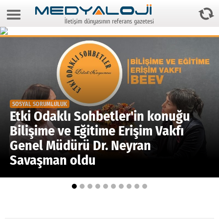
8 Ağustos 2026 18:31:13
İletişim dünyasının referans gazetesi
Anasayfa
Foto Galeri
Video Galeri
Gazeteler
SOSYAL SORUMLULUK
Medya
Etki Odaklı Sohbetler'in konuğu
Bilişime ve Eğitime Erişim Vakfı
Reyting-tiraj
Genel Müdürü Dr. Neyran
Teknoloji
Savaşman oldu
Televizyon
Dünya
Pr