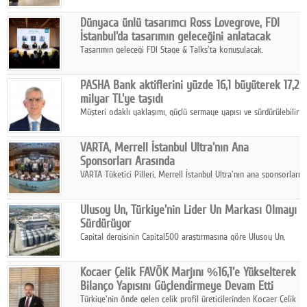
ortaklığıyla özel bir davete ev sahipliği yaptı.
Dünyaca ünlü tasarımcı Ross Lovegrove, FDI
İstanbul'da tasarımın geleceğini anlatacak
Tasarımın geleceği FDI Stage & Talks'ta konuşulacak.
PASHA Bank aktiflerini yüzde 16,1 büyüterek 17,2
milyar TL'ye taşıdı
Müşteri odaklı yaklaşımı, güçlü sermaye yapısı ve sürdürülebilir
büyüme stratejisiyle faaliyetlerini sürdüren PASHA Bank, 2026
yılının ilk yarısında güçlü finansal performansını korudu.
VARTA, Merrell İstanbul Ultra'nın Ana
Sponsorları Arasında
VARTA Tüketici Pilleri, Merrell İstanbul Ultra'nın ana sponsorları
arasında yer alarak sporun, performansın ve aktif yaşamın
enerjisine güç katıyor.
Ulusoy Un, Türkiye'nin Lider Un Markası Olmayı
Sürdürüyor
Capital dergisinin Capital500 araştırmasına göre Ulusoy Un,
2025 yılında gerçekleştirdiği 66 milyar 937 milyon TL satış
hasılatıyla Türkiye'nin en büyük 83. firması oldu.
Kocaer Çelik FAVÖK Marjını %16,1'e Yükselterek
Bilanço Yapısını Güçlendirmeye Devam Etti
Türkiye'nin önde gelen çelik profil üreticilerinden Kocaer Çelik