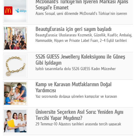
McDonald's Türkiye'nin İşveren Markası Ajans
tamamladı.
Sosyal'e Emanet
Ajans Sosyal, yeni dönemde McDonald's Türkiye'nin işveren
markası iletişim stratejisini oluşturacak.
BeautyEurasia için geri sayım başladı
BeautyEurasia: Uluslararası Kozmetik, Güzellik, Kuaför, Ambalaj,
Hammadde, Hijyen ve Private Label Fuarı, 2–4 Eylül tarihleri
arasında düzenlenecek.
SS26 GUESS Jewellery Koleksiyonu ile Güneş
Gibi Işıldayın
Işıltılı tasarımlarla dolu SS26 GUESS Kadın Mücevher
Koleksiyonu, yaz gardıroplarına modern lüksün zarif
dokunuşunu taşıyor.
Kamp ve Karavan Mutfaklarının Doğal
Yardımcısı
Yaz sezonunda doğaya yönelen kampçılar ve karavan
tutkunları, bulaşıklar için sıcak suya ihtiyaç duymadan güçlü
temizlik sağlayan, çevreye duyarlı bitkisel içerikli ürünleri tercih
Üniversite Seçerken Asıl Soru: Yeniden Aynı
ediyor.
Tercihi Yapar Mıydınız?
29 Temmuz-10 Ağustos tarihleri arasında tercih yapacak
milyonlarca üniversite adayı için en kritik karar süreci başladı.