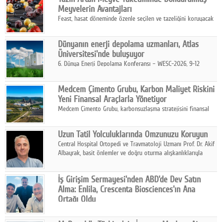
kurmayı hedefleyen vizyonuyla uluslararası pazarlara açılıyor.
Meyvelerin Avantajları
Feast, hasat döneminde özenle seçilen ve tazeliğini koruyacak
şekilde dondurulan meyve ürünleriyle tüketicilere dört mevsim
pratik, güvenilir ve lezzetli bir alternatif sunuyor.
Dünyanın enerji depolama uzmanları, Atlas
Üniversitesi'nde buluşuyor
6. Dünya Enerji Depolama Konferansı – WESC-2026, 9-12
Ağustos 2026 tarihleri arasında İstanbul Atlas Üniversitesi ev
sahipliğinde gerçekleştirilecek.
Medcem Çimento Grubu, Karbon Maliyet Riskini
Yeni Finansal Araçlarla Yönetiyor
Medcem Çimento Grubu, karbonsuzlaşma stratejisini finansal
risk yönetimi uygulamalarıyla güçlendiren yeni bir adım attı.
Uzun Tatil Yolculuklarında Omzunuzu Koruyun
Central Hospital Ortopedi ve Travmatoloji Uzmanı Prof. Dr. Akif
Albayrak, basit önlemler ve doğru oturma alışkanlıklarıyla
yolculukların çok daha konforlu geçirilebileceğini belirtiyor.
İş Girişim Sermayesi'nden ABD'de Dev Satın
Alma: Enlila, Crescenta Biosciences'ın Ana
Ortağı Oldu
İş Girişim Sermayesi, biyoteknoloji alanındaki büyüme
stratejisini uluslararası ölçeğe taşıyan satın alma hamlesini