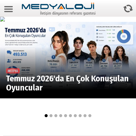
6 Ağustos 2026 14:25:05
İletişim dünyasının referans gazetesi
Anasayfa
Foto Galeri
Video Galeri
Gazeteler
Medya
MEDYA
Temmuz 2026'da En Çok Konuşulan
Reyting-tiraj
Oyuncular
Teknoloji
Televizyon
Dünya
Pr