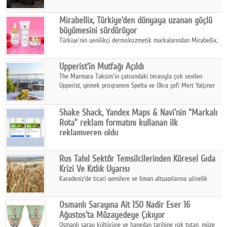
ailesinin yeni nesil teknolojilerle donatılmış son modeli VRV
kontrol ünitesi Madoka Plus Türkiye'de satışa sunuldu.
Mirabellix, Türkiye'den dünyaya uzanan güçlü
büyümesini sürdürüyor
Türkiye'nin yenilikçi dermokozmetik markalarından Mirabellix,
yüksek kalite standartlarında geliştirdiği cilt ve saç bakım
ürünleriyle hem yurt içinde hem de uluslararası pazarlarda
Upperist'in Mutfağı Açıldı
büyümesini sürdürüyor.
The Marmara Taksim'in çatısındaki terasıyla çok sevilen
Upperist, yemek programını Spelta ve Okra şefi Mert Yalçıner
ile başlatıyor.
Shake Shack, Yandex Maps & Navi'nin “Markalı
Rota” reklam formatını kullanan ilk
reklamveren oldu
Shake Shack, fiziksel restoranlarındaki ziyaretçi sayısını
artırmak amacıyla Cereyan Medya ve Yandex Ads iş birliğiyle
Rus Tahıl Sektör Temsilcilerinden Küresel Gıda
Yandex Maps & Navi'nin yeni "Markalı Rota" reklam formatını
Krizi Ve Kıtlık Uyarısı
kullanan ilk marka oldu.
Karadeniz'de ticari gemilere ve liman altyapılarına yönelik
artan saldırılar, küresel tahıl piyasalarını alarm durumuna
geçirdi.
Osmanlı Sarayına Ait 150 Nadir Eser 16
Ağustos'ta Müzayedeye Çıkıyor
Osmanlı saray kültürüne ve hanedan tarihine ışık tutan, müze