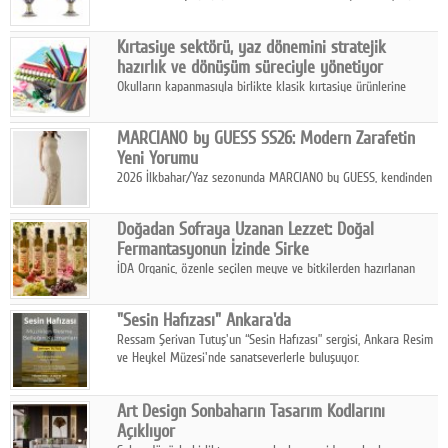
koleksiyonlarıyla yarışacak nitelikteki 150 seçkin eser, 16
Ağustos'ta Arthill Müzecilik'in düzenleyeceği özel müzayedede
Kırtasiye sektörü, yaz dönemini stratejik
koleksiyonerlerle buluşuyor
hazırlık ve dönüşüm süreciyle yönetiyor
Okulların kapanmasıyla birlikte klasik kırtasiye ürünlerine
yönelik talepte azalma yaşansa da sektör yaz aylarını hobi,
sanat ve eğitici aktivite ürünleriyle dinamik bir biçimde
MARCIANO by GUESS SS26: Modern Zarafetin
geçiriyor.
Yeni Yorumu
2026 İlkbahar/Yaz sezonunda MARCIANO by GUESS, kendinden
emin bir duruşu modern bir çekicilik anlayışıyla buluşturuyor.
Doğadan Sofraya Uzanan Lezzet: Doğal
Fermantasyonun İzinde Sirke
İDA Organic, özenle seçilen meyve ve bitkilerden hazırlanan
sirke çeşitleriyle geleneksel lezzet kültürünü bugünün
sofralarına taşıyor.
"Sesin Hafızası" Ankara'da
Ressam Şerivan Tutuş'un “Sesin Hafızası” sergisi, Ankara Resim
ve Heykel Müzesi'nde sanatseverlerle buluşuyor.
Art Design Sonbaharın Tasarım Kodlarını
Açıklıyor