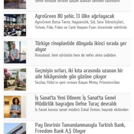
Şehre dönüşle birlikte yaşam alanları yeniden salonların
kalbine kayarken, mobilya sektörünün öncü markası Art Design
sonbaharın tasarım kodlarını açıklıyor.
AgroGreen 80 şehir, 13 ülke ağırlayacak
AgroGreen Bursa Tarım, Hayvancılık, Süt, Sera Teknolojileri,
Tohum, Fide, Fidan ve Canlı Hayvan Fuarı öncesinde sektörün
tüm paydaşları güç birliği yaptı.
Türkiye rinoplastide dünyada ikinci sırada yer
alıyor
Rinoplasti, hem görünüm hem de nefes alma sağlığını
ilgilendiren yönüyle bu alanın en dikkat çeken başlıklarından
biri konumunda.
Geçmişin sırları, iki kıta arasında uzanan bir
aile hikâyesinde gün yüzüne çıkıyor
Seçilay Yıldız'ın yeni romanı Bayan Minty, Princeton'dan
Büyükada'ya, 1960'ların Adana'sından günümüze uzanan çok
katmanlı bir aile hikâyesi anlatıyor.
İş Sanat'ta Yeni Dönem: İş Sanat'ta Genel
Müdürlük bayrağını Defne Turaç devraldı
İş Sanat kurucu genel müdürü Zuhal Üreten, bayrağı ekibinden
Defne Turaç'a devretti.
Pay Devrinin Tamamlanmasıyla Turkish Bank,
Freedom Bank A.Ş Oluyor