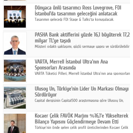
ortaklığıyla özel bir davete ev sahipliği yaptı.
Google Plus
Dünyaca ünlü tasarımcı Ross Lovegrove, FDI
İstanbul'da tasarımın geleceğini anlatacak
© 2026 TÜM HAKLARI SAKLIDIR
Tasarımın geleceği FDI Stage & Talks'ta konuşulacak.
PASHA Bank aktiflerini yüzde 16,1 büyüterek 17,2
milyar TL'ye taşıdı
Müşteri odaklı yaklaşımı, güçlü sermaye yapısı ve sürdürülebilir
büyüme stratejisiyle faaliyetlerini sürdüren PASHA Bank, 2026
yılının ilk yarısında güçlü finansal performansını korudu.
VARTA, Merrell İstanbul Ultra'nın Ana
Sponsorları Arasında
VARTA Tüketici Pilleri, Merrell İstanbul Ultra'nın ana sponsorları
arasında yer alarak sporun, performansın ve aktif yaşamın
enerjisine güç katıyor.
Ulusoy Un, Türkiye'nin Lider Un Markası Olmayı
Sürdürüyor
Capital dergisinin Capital500 araştırmasına göre Ulusoy Un,
2025 yılında gerçekleştirdiği 66 milyar 937 milyon TL satış
hasılatıyla Türkiye'nin en büyük 83. firması oldu.
Kocaer Çelik FAVÖK Marjını %16,1'e Yükselterek
Bilanço Yapısını Güçlendirmeye Devam Etti
Türkiye'nin önde gelen çelik profil üreticilerinden Kocaer Çelik
ikinci çeyrek ve ilk yarı finansal sonuçlarını açıkladı. Kocaer