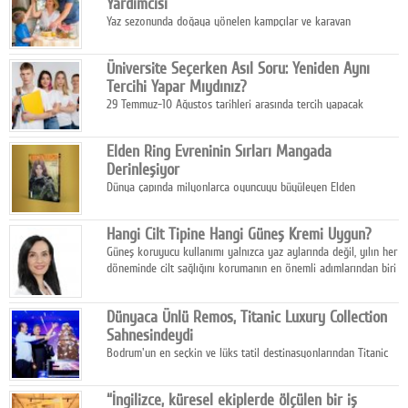
Yardımcısı
Yaz sezonunda doğaya yönelen kampçılar ve karavan
tutkunları, bulaşıklar için sıcak suya ihtiyaç duymadan güçlü
temizlik sağlayan, çevreye duyarlı bitkisel içerikli ürünleri tercih
Üniversite Seçerken Asıl Soru: Yeniden Aynı
ediyor.
Tercihi Yapar Mıydınız?
29 Temmuz-10 Ağustos tarihleri arasında tercih yapacak
milyonlarca üniversite adayı için en kritik karar süreci başladı.
Elden Ring Evreninin Sırları Mangada
Derinleşiyor
Dünya çapında milyonlarca oyuncuyu büyüleyen Elden
Ring evreni, resmi manga serisi Altın Ağaç'a Yolculuk ile mizahı,
aksiyonu ve karanlık fantastik atmosferi bir araya getirmeyi
Hangi Cilt Tipine Hangi Güneş Kremi Uygun?
sürdürüyor.
Güneş koruyucu kullanımı yalnızca yaz aylarında değil, yılın her
döneminde cilt sağlığını korumanın en önemli adımlarından biri
olarak öne çıkıyor.
Dünyaca Ünlü Remos, Titanic Luxury Collection
Sahnesindeydi
Bodrum'un en seçkin ve lüks tatil destinasyonlarından Titanic
Luxury Collection Bodrum, bu yıl 10. kuruluş yılını kutlarken,
yaz etkinlikleri kapsamında uluslararası yıldızları ağırlamaya
“İngilizce, küresel ekiplerde ölçülen bir iş
devam ediyor