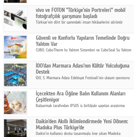
Çelik FAVÖK Marjını %16,1'e yükseltti.
vivo ve FOTON "Türkiye'nin Portreleri" mobil
fotoğrafçılık yarışması başladı
Türkiye'nin dört bir yanındaki insan hikâyelerini görünür
kılmayı amaçlayan yarışma, katılımcıları yaşadıkları coğrafyanın
insanını, kültürünü ve yaşamını portre fotoğraflarıyla
Güvenli ve Konforlu Yapıların Temelinde Doğru
anlatmaya davet ediyor.
Yalıtım Var
CUBO, CuboTherm Isı Yalıtım Sistemleri ve CuboSeal Su Yalıtım
Sistemleri ile yapılara dört mevsim konfor, yüksek dayanıklılık
ve sürdürülebilir çözümler sunuyor.
İDO'dan Marmara Adası'nın Kültür Yolculuğuna
Destek
İDO, 5. Marmara Adası Edebiyat Festivali'nin ulaşım sponsoru
olarak kültür, sanat ve ada turizmine olan katkısını devam
ettiriyor.
İçecekten Ara Öğüne Balın Kullanım Alanları
Çeşitleniyor
Balparmak tarafından IPSOS iş birliğiyle yapılan araştırma
sonuçlarına göre, bal tüketicilerinin yüzde 34'ünün balı çay ve
ıhlamur gibi içeceklerde tercih ettiğini ortaya koyuyor.
Daikin'den Akıllı İklimlendirmede Yeni Dönem:
Madoka Plus Türkiye'de
Daikin'in kullanıcı dostu tasarımıyla öne çıkan Madoka