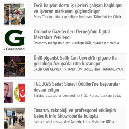
Evcil hayvan dostu iş yerleri çalışan bağlılığını
Facebook
ve işveren markasını güçlendiriyor
Mars Türkiye, dünya genelinde kutlanan "Köpeğini İşe Götür
Diziler
Haftası" kapsamında, evcil hayvan dostu iş yeri uygulamalarının
çalışan bağlılığı, iyi olma hali ve işveren markası üzerindeki
Karikatür
Otomotiv Gazetecileri Derneği'nin Dijital
etkisine dikkat çekti.
Mecraları Yenilendi
Youtube
Otomotiv medyasının çatı kuruluşu OGD, dijitalleşen medya
dünyasına uyum sağlama ve iletişim ağını güçlendirme
hedefiyle internet sitesini ve sosyal medya kanallarını yeniledi.
Polemik
Ünlü piyanist Salih Can Gevrek'in piyano ile
yolculuğu Avrupa'da ritm kazanıyor
Reklam
SALİH CAN GEVREK: “PİYANO TÜM ORKESTRAYI TAMAMLAYAN
BİR ENSTRÜMAN OLARAK BAŞLIBAŞINA BİR ORKESTRA GİBİ
Yazarlar
ETKİ YARATIYOR"
TGC 2026 Sedat Simavi Ödülleri'ne başvurular
devam ediyor
Künye
Türkiye Gazeteciler Cemiyeti'nin (TGC) Kurucu Başkanı Sedat
Simavi adına 50 yıldır verilen ödüllere başvurular devam ediyor.
SOSYAL MEDYA
Tasarım, teknoloji ve profesyonel etkileşim
Facebook
Geberit Info Showroom'da buluştu
İsviçreli sıhhi tesisat devi Geberit; Etiler Nisbetiye ON'da
Twitter
konumlanan Info Showroom'unda Cosentino ve Smeg iş