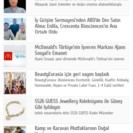
Albayrak, basit önlemler ve doğru oturma alışkanlıklarıyla
yolculukların çok daha konforlu geçirilebileceğini belirtiyor.
İş Girişim Sermayesi'nden ABD'de Dev Satın
Alma: Enlila, Crescenta Biosciences'ın Ana
Ortağı Oldu
İş Girişim Sermayesi, biyoteknoloji alanındaki büyüme
stratejisini uluslararası ölçeğe taşıyan satın alma hamlesini
McDonald's Türkiye'nin İşveren Markası Ajans
tamamladı.
Sosyal'e Emanet
Ajans Sosyal, yeni dönemde McDonald's Türkiye'nin işveren
markası iletişim stratejisini oluşturacak.
BeautyEurasia için geri sayım başladı
BeautyEurasia: Uluslararası Kozmetik, Güzellik, Kuaför, Ambalaj,
Hammadde, Hijyen ve Private Label Fuarı, 2–4 Eylül tarihleri
arasında düzenlenecek.
SS26 GUESS Jewellery Koleksiyonu ile Güneş
Gibi Işıldayın
Işıltılı tasarımlarla dolu SS26 GUESS Kadın Mücevher
Koleksiyonu, yaz gardıroplarına modern lüksün zarif
dokunuşunu taşıyor.
Kamp ve Karavan Mutfaklarının Doğal