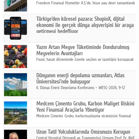
Freedom Finansal Hizmetler A.Ş.'de, hisse pay devri tamamlandı
ve yönetim kurulu belirlendi. Yapılan genel kurul toplantısında
Turkish Bank'ın ticaret unvanının “Freedom Bank A.Ş.” olmasına
Türkiye'den küresel pazara: ShopinX, dijital
karar verildi.
ekonomi ile gerçek dünya alışverişini bir araya
getirmeyi hedefliyor
Türkiye'de geliştirilen teknoloji girişimi ShopinX, dijital
ekonomi ile gerçek dünya alışveriş deneyimi arasında köprü
Yazın Artan Meyve Tüketiminde Dondurulmuş
kurmayı hedefleyen vizyonuyla uluslararası pazarlara açılıyor.
Meyvelerin Avantajları
Feast, hasat döneminde özenle seçilen ve tazeliğini koruyacak
şekilde dondurulan meyve ürünleriyle tüketicilere dört mevsim
pratik, güvenilir ve lezzetli bir alternatif sunuyor.
Dünyanın enerji depolama uzmanları, Atlas
Üniversitesi'nde buluşuyor
6. Dünya Enerji Depolama Konferansı – WESC-2026, 9-12
Ağustos 2026 tarihleri arasında İstanbul Atlas Üniversitesi ev
sahipliğinde gerçekleştirilecek.
Medcem Çimento Grubu, Karbon Maliyet Riskini
Yeni Finansal Araçlarla Yönetiyor
Medcem Çimento Grubu, karbonsuzlaşma stratejisini finansal
risk yönetimi uygulamalarıyla güçlendiren yeni bir adım attı.
Uzun Tatil Yolculuklarında Omzunuzu Koruyun
Central Hospital Ortopedi ve Travmatoloji Uzmanı Prof. Dr. Akif