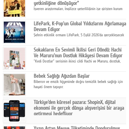
yetkinliğine dönüşüyor”
İşveren araştırmaları, İngilizce yeterliliğinin işe girişten kurum
içi gelişime kadar daha sistemli biçimde değerlendirildiğini
gösteriyor.
LifePark, K-Pop'un Global Yıldızlarını Ağırlamaya
Devam Ediyor
Şehrin etkinlik ormanı LifePark, 5 Eylül 2026'da gerçekleşecek
K-Pop Festivali 3 ile bir kez daha İstanbul'u dünya K-Pop
haritasında önemli bir destinasyon haline getirmeye
Sokakların En Sevimli İkilisi Geri Döndü: Hachi
hazırlanıyor.
Ve Maruru'nun Dostluk Hikâyesi Devam Ediyor
"Kedi Dostlar" serisinin ikinci cildi Hachi ve Maruru, dostluk,
dayanışma ve umudun iç ısıtan hikâyesini bu kez kış
mevsiminin zorlu koşulları eşliğinde anlatıyor.
Bebek Sağlığı Ağızdan Başlar
Biberon ve emzik hijyeninde doğru temizlik bebek sağlığı için
hayati önem taşıyor.
Türkiye'den küresel pazara: ShopinX, dijital
ekonomi ile gerçek dünya alışverişini bir araya
getirmeyi hedefliyor
Türkiye'de geliştirilen teknoloji girişimi ShopinX, dijital
ekonomi ile gerçek dünya alışveriş deneyimi arasında köprü
Yazın Artan Meyve Tüketiminde Dondurulmuş