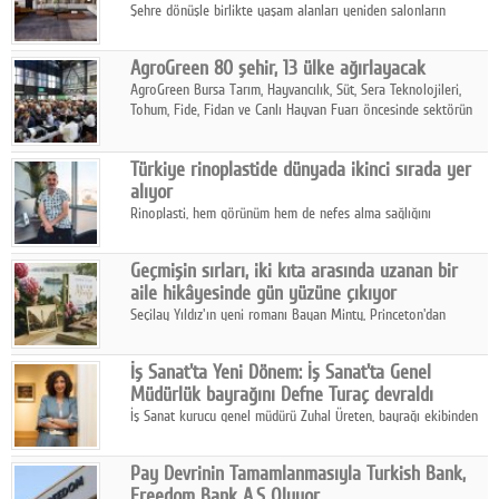
Şehre dönüşle birlikte yaşam alanları yeniden salonların
kalbine kayarken, mobilya sektörünün öncü markası Art Design
sonbaharın tasarım kodlarını açıklıyor.
AgroGreen 80 şehir, 13 ülke ağırlayacak
AgroGreen Bursa Tarım, Hayvancılık, Süt, Sera Teknolojileri,
Tohum, Fide, Fidan ve Canlı Hayvan Fuarı öncesinde sektörün
tüm paydaşları güç birliği yaptı.
Türkiye rinoplastide dünyada ikinci sırada yer
alıyor
Rinoplasti, hem görünüm hem de nefes alma sağlığını
ilgilendiren yönüyle bu alanın en dikkat çeken başlıklarından
biri konumunda.
Geçmişin sırları, iki kıta arasında uzanan bir
aile hikâyesinde gün yüzüne çıkıyor
Seçilay Yıldız'ın yeni romanı Bayan Minty, Princeton'dan
Büyükada'ya, 1960'ların Adana'sından günümüze uzanan çok
katmanlı bir aile hikâyesi anlatıyor.
İş Sanat'ta Yeni Dönem: İş Sanat'ta Genel
Müdürlük bayrağını Defne Turaç devraldı
İş Sanat kurucu genel müdürü Zuhal Üreten, bayrağı ekibinden
Defne Turaç'a devretti.
Pay Devrinin Tamamlanmasıyla Turkish Bank,
Freedom Bank A.Ş Oluyor