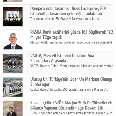
ortaklığıyla özel bir davete ev sahipliği yaptı.
Dünyaca ünlü tasarımcı Ross Lovegrove, FDI
İstanbul'da tasarımın geleceğini anlatacak
Tasarımın geleceği FDI Stage & Talks'ta konuşulacak.
PASHA Bank aktiflerini yüzde 16,1 büyüterek 17,2
milyar TL'ye taşıdı
Müşteri odaklı yaklaşımı, güçlü sermaye yapısı ve sürdürülebilir
büyüme stratejisiyle faaliyetlerini sürdüren PASHA Bank, 2026
yılının ilk yarısında güçlü finansal performansını korudu.
VARTA, Merrell İstanbul Ultra'nın Ana
Sponsorları Arasında
VARTA Tüketici Pilleri, Merrell İstanbul Ultra'nın ana sponsorları
arasında yer alarak sporun, performansın ve aktif yaşamın
enerjisine güç katıyor.
Ulusoy Un, Türkiye'nin Lider Un Markası Olmayı
Sürdürüyor
Capital dergisinin Capital500 araştırmasına göre Ulusoy Un,
2025 yılında gerçekleştirdiği 66 milyar 937 milyon TL satış
hasılatıyla Türkiye'nin en büyük 83. firması oldu.
Kocaer Çelik FAVÖK Marjını %16,1'e Yükselterek
Bilanço Yapısını Güçlendirmeye Devam Etti
Türkiye'nin önde gelen çelik profil üreticilerinden Kocaer Çelik