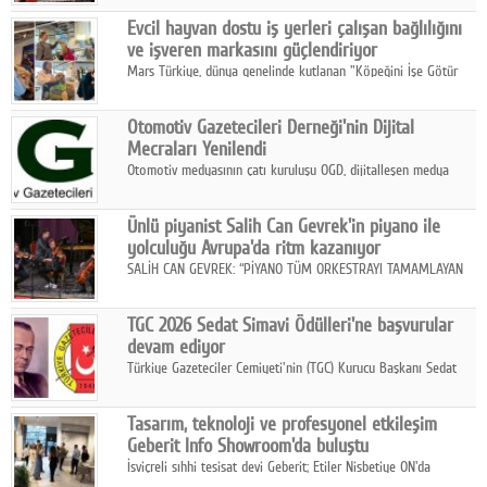
Fuarı'nda sektör profesyonelleri, iş ortakları, bayiler ve son
Google Plus
Evcil hayvan dostu iş yerleri çalışan bağlılığını
kullanıcılarla bir araya geldi.
ve işveren markasını güçlendiriyor
© 2026 TÜM HAKLARI SAKLIDIR
Mars Türkiye, dünya genelinde kutlanan "Köpeğini İşe Götür
Haftası" kapsamında, evcil hayvan dostu iş yeri uygulamalarının
çalışan bağlılığı, iyi olma hali ve işveren markası üzerindeki
Otomotiv Gazetecileri Derneği'nin Dijital
etkisine dikkat çekti.
Mecraları Yenilendi
Otomotiv medyasının çatı kuruluşu OGD, dijitalleşen medya
dünyasına uyum sağlama ve iletişim ağını güçlendirme
hedefiyle internet sitesini ve sosyal medya kanallarını yeniledi.
Ünlü piyanist Salih Can Gevrek'in piyano ile
yolculuğu Avrupa'da ritm kazanıyor
SALİH CAN GEVREK: “PİYANO TÜM ORKESTRAYI TAMAMLAYAN
BİR ENSTRÜMAN OLARAK BAŞLIBAŞINA BİR ORKESTRA GİBİ
ETKİ YARATIYOR"
TGC 2026 Sedat Simavi Ödülleri'ne başvurular
devam ediyor
Türkiye Gazeteciler Cemiyeti'nin (TGC) Kurucu Başkanı Sedat
Simavi adına 50 yıldır verilen ödüllere başvurular devam ediyor.
Tasarım, teknoloji ve profesyonel etkileşim
Geberit Info Showroom'da buluştu
İsviçreli sıhhi tesisat devi Geberit; Etiler Nisbetiye ON'da
konumlanan Info Showroom'unda Cosentino ve Smeg iş