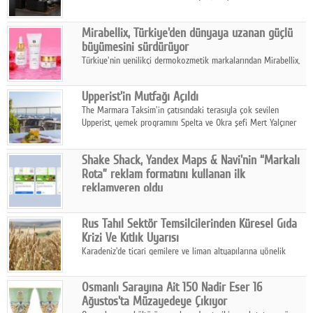
ailesinin yeni nesil teknolojilerle donatılmış son modeli VRV
kontrol ünitesi Madoka Plus Türkiye'de satışa sunuldu.
Mirabellix, Türkiye'den dünyaya uzanan güçlü
büyümesini sürdürüyor
Türkiye'nin yenilikçi dermokozmetik markalarından Mirabellix,
yüksek kalite standartlarında geliştirdiği cilt ve saç bakım
ürünleriyle hem yurt içinde hem de uluslararası pazarlarda
Upperist'in Mutfağı Açıldı
büyümesini sürdürüyor.
The Marmara Taksim'in çatısındaki terasıyla çok sevilen
Upperist, yemek programını Spelta ve Okra şefi Mert Yalçıner
ile başlatıyor.
Shake Shack, Yandex Maps & Navi'nin “Markalı
Rota” reklam formatını kullanan ilk
reklamveren oldu
Shake Shack, fiziksel restoranlarındaki ziyaretçi sayısını
artırmak amacıyla Cereyan Medya ve Yandex Ads iş birliğiyle
Rus Tahıl Sektör Temsilcilerinden Küresel Gıda
Yandex Maps & Navi'nin yeni "Markalı Rota" reklam formatını
Krizi Ve Kıtlık Uyarısı
kullanan ilk marka oldu.
Karadeniz'de ticari gemilere ve liman altyapılarına yönelik
artan saldırılar, küresel tahıl piyasalarını alarm durumuna
geçirdi.
Osmanlı Sarayına Ait 150 Nadir Eser 16
Ağustos'ta Müzayedeye Çıkıyor