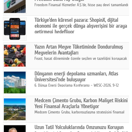
Freedom Finansal Hizmetler A.Ş.'de, hisse pay devri tamamlandı
ve yönetim kurulu belirlendi. Yapılan genel kurul toplantısında
Turkish Bank'ın ticaret unvanının “Freedom Bank A.Ş.” olmasına
Türkiye'den küresel pazara: ShopinX, dijital
karar verildi.
ekonomi ile gerçek dünya alışverişini bir araya
getirmeyi hedefliyor
Türkiye'de geliştirilen teknoloji girişimi ShopinX, dijital
ekonomi ile gerçek dünya alışveriş deneyimi arasında köprü
Yazın Artan Meyve Tüketiminde Dondurulmuş
kurmayı hedefleyen vizyonuyla uluslararası pazarlara açılıyor.
Meyvelerin Avantajları
Feast, hasat döneminde özenle seçilen ve tazeliğini koruyacak
şekilde dondurulan meyve ürünleriyle tüketicilere dört mevsim
pratik, güvenilir ve lezzetli bir alternatif sunuyor.
Dünyanın enerji depolama uzmanları, Atlas
Üniversitesi'nde buluşuyor
6. Dünya Enerji Depolama Konferansı – WESC-2026, 9-12
Ağustos 2026 tarihleri arasında İstanbul Atlas Üniversitesi ev
sahipliğinde gerçekleştirilecek.
Medcem Çimento Grubu, Karbon Maliyet Riskini
Yeni Finansal Araçlarla Yönetiyor
Medcem Çimento Grubu, karbonsuzlaşma stratejisini finansal
risk yönetimi uygulamalarıyla güçlendiren yeni bir adım attı.
Uzun Tatil Yolculuklarında Omzunuzu Koruyun