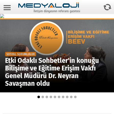
9 Ağustos 2026 2:05:53
İletişim dünyasının referans gazetesi
Anasayfa
Foto Galeri
Video Galeri
Gazeteler
SOSYAL SORUMLULUK
Medya
Etki Odaklı Sohbetler'in konuğu
Bilişime ve Eğitime Erişim Vakfı
Reyting-tiraj
Genel Müdürü Dr. Neyran
Teknoloji
Savaşman oldu
Televizyon
Dünya
Pr