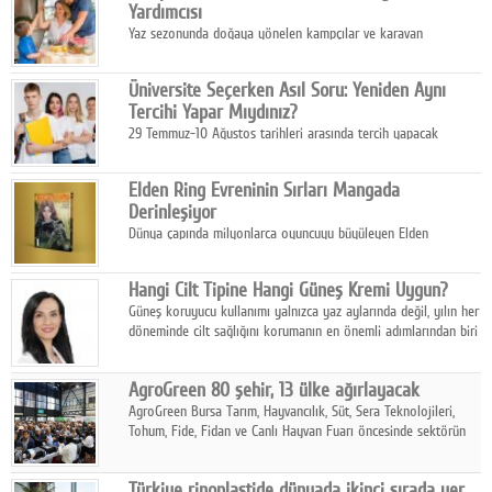
Yardımcısı
Yaz sezonunda doğaya yönelen kampçılar ve karavan
tutkunları, bulaşıklar için sıcak suya ihtiyaç duymadan güçlü
temizlik sağlayan, çevreye duyarlı bitkisel içerikli ürünleri tercih
Üniversite Seçerken Asıl Soru: Yeniden Aynı
ediyor.
Tercihi Yapar Mıydınız?
29 Temmuz-10 Ağustos tarihleri arasında tercih yapacak
milyonlarca üniversite adayı için en kritik karar süreci başladı.
Elden Ring Evreninin Sırları Mangada
Derinleşiyor
Dünya çapında milyonlarca oyuncuyu büyüleyen Elden
Ring evreni, resmi manga serisi Altın Ağaç'a Yolculuk ile mizahı,
aksiyonu ve karanlık fantastik atmosferi bir araya getirmeyi
Hangi Cilt Tipine Hangi Güneş Kremi Uygun?
sürdürüyor.
Güneş koruyucu kullanımı yalnızca yaz aylarında değil, yılın her
döneminde cilt sağlığını korumanın en önemli adımlarından biri
olarak öne çıkıyor.
AgroGreen 80 şehir, 13 ülke ağırlayacak
AgroGreen Bursa Tarım, Hayvancılık, Süt, Sera Teknolojileri,
Tohum, Fide, Fidan ve Canlı Hayvan Fuarı öncesinde sektörün
tüm paydaşları güç birliği yaptı.
Türkiye rinoplastide dünyada ikinci sırada yer