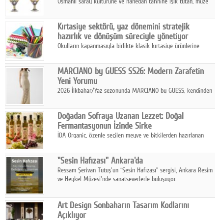
Osmanlı saray kültürüne ve hanedan tarihine ışık tutan, müze
koleksiyonlarıyla yarışacak nitelikteki 150 seçkin eser, 16
Ağustos'ta Arthill Müzecilik'in düzenleyeceği özel müzayedede
Kırtasiye sektörü, yaz dönemini stratejik
koleksiyonerlerle buluşuyor
hazırlık ve dönüşüm süreciyle yönetiyor
Okulların kapanmasıyla birlikte klasik kırtasiye ürünlerine
yönelik talepte azalma yaşansa da sektör yaz aylarını hobi,
sanat ve eğitici aktivite ürünleriyle dinamik bir biçimde
MARCIANO by GUESS SS26: Modern Zarafetin
geçiriyor.
Yeni Yorumu
2026 İlkbahar/Yaz sezonunda MARCIANO by GUESS, kendinden
emin bir duruşu modern bir çekicilik anlayışıyla buluşturuyor.
Doğadan Sofraya Uzanan Lezzet: Doğal
Fermantasyonun İzinde Sirke
İDA Organic, özenle seçilen meyve ve bitkilerden hazırlanan
sirke çeşitleriyle geleneksel lezzet kültürünü bugünün
sofralarına taşıyor.
"Sesin Hafızası" Ankara'da
Ressam Şerivan Tutuş'un “Sesin Hafızası” sergisi, Ankara Resim
ve Heykel Müzesi'nde sanatseverlerle buluşuyor.
Art Design Sonbaharın Tasarım Kodlarını
Açıklıyor