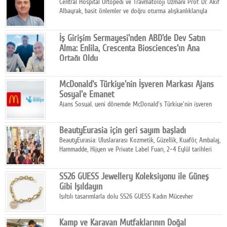
Central Hospital Ortopedi ve Travmatoloji Uzmanı Prof. Dr. Akif
Albayrak, basit önlemler ve doğru oturma alışkanlıklarıyla
yolculukların çok daha konforlu geçirilebileceğini belirtiyor.
İş Girişim Sermayesi'nden ABD'de Dev Satın
Alma: Enlila, Crescenta Biosciences'ın Ana
Ortağı Oldu
İş Girişim Sermayesi, biyoteknoloji alanındaki büyüme
stratejisini uluslararası ölçeğe taşıyan satın alma hamlesini
McDonald's Türkiye'nin İşveren Markası Ajans
tamamladı.
Sosyal'e Emanet
Ajans Sosyal, yeni dönemde McDonald's Türkiye'nin işveren
markası iletişim stratejisini oluşturacak.
BeautyEurasia için geri sayım başladı
BeautyEurasia: Uluslararası Kozmetik, Güzellik, Kuaför, Ambalaj,
Hammadde, Hijyen ve Private Label Fuarı, 2–4 Eylül tarihleri
arasında düzenlenecek.
SS26 GUESS Jewellery Koleksiyonu ile Güneş
Gibi Işıldayın
Işıltılı tasarımlarla dolu SS26 GUESS Kadın Mücevher
Koleksiyonu, yaz gardıroplarına modern lüksün zarif
dokunuşunu taşıyor.
Kamp ve Karavan Mutfaklarının Doğal