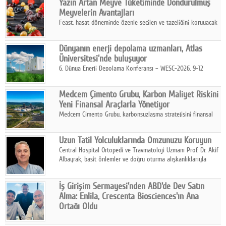
Yazın Artan Meyve Tüketiminde Dondurulmuş
kurmayı hedefleyen vizyonuyla uluslararası pazarlara açılıyor.
Meyvelerin Avantajları
Feast, hasat döneminde özenle seçilen ve tazeliğini koruyacak
şekilde dondurulan meyve ürünleriyle tüketicilere dört mevsim
pratik, güvenilir ve lezzetli bir alternatif sunuyor.
Dünyanın enerji depolama uzmanları, Atlas
Üniversitesi'nde buluşuyor
6. Dünya Enerji Depolama Konferansı – WESC-2026, 9-12
Ağustos 2026 tarihleri arasında İstanbul Atlas Üniversitesi ev
sahipliğinde gerçekleştirilecek.
Medcem Çimento Grubu, Karbon Maliyet Riskini
Yeni Finansal Araçlarla Yönetiyor
Medcem Çimento Grubu, karbonsuzlaşma stratejisini finansal
risk yönetimi uygulamalarıyla güçlendiren yeni bir adım attı.
Uzun Tatil Yolculuklarında Omzunuzu Koruyun
Central Hospital Ortopedi ve Travmatoloji Uzmanı Prof. Dr. Akif
Albayrak, basit önlemler ve doğru oturma alışkanlıklarıyla
yolculukların çok daha konforlu geçirilebileceğini belirtiyor.
İş Girişim Sermayesi'nden ABD'de Dev Satın
Alma: Enlila, Crescenta Biosciences'ın Ana
Ortağı Oldu
İş Girişim Sermayesi, biyoteknoloji alanındaki büyüme
stratejisini uluslararası ölçeğe taşıyan satın alma hamlesini