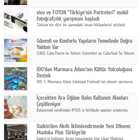
ikinci çeyrek ve ilk yarı finansal sonuçlarını açıkladı. Kocaer
Çelik FAVÖK Marjını %16,1'e yükseltti.
vivo ve FOTON "Türkiye'nin Portreleri" mobil
fotoğrafçılık yarışması başladı
Türkiye'nin dört bir yanındaki insan hikâyelerini görünür
kılmayı amaçlayan yarışma, katılımcıları yaşadıkları coğrafyanın
insanını, kültürünü ve yaşamını portre fotoğraflarıyla
Güvenli ve Konforlu Yapıların Temelinde Doğru
anlatmaya davet ediyor.
Yalıtım Var
CUBO, CuboTherm Isı Yalıtım Sistemleri ve CuboSeal Su Yalıtım
Sistemleri ile yapılara dört mevsim konfor, yüksek dayanıklılık
ve sürdürülebilir çözümler sunuyor.
İDO'dan Marmara Adası'nın Kültür Yolculuğuna
Destek
İDO, 5. Marmara Adası Edebiyat Festivali'nin ulaşım sponsoru
olarak kültür, sanat ve ada turizmine olan katkısını devam
ettiriyor.
İçecekten Ara Öğüne Balın Kullanım Alanları
Çeşitleniyor
Balparmak tarafından IPSOS iş birliğiyle yapılan araştırma
sonuçlarına göre, bal tüketicilerinin yüzde 34'ünün balı çay ve
ıhlamur gibi içeceklerde tercih ettiğini ortaya koyuyor.
Daikin'den Akıllı İklimlendirmede Yeni Dönem:
Madoka Plus Türkiye'de
Daikin'in kullanıcı dostu tasarımıyla öne çıkan Madoka