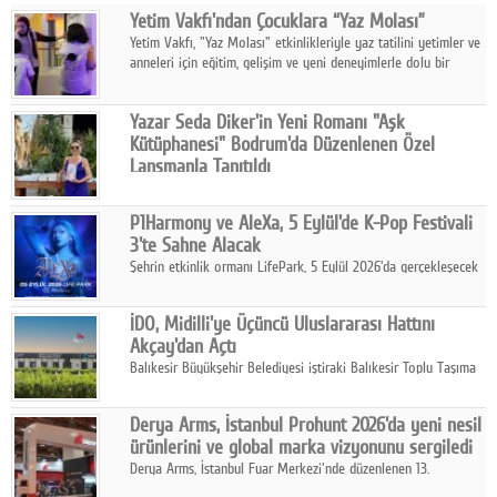
Yetim Vakfı'ndan Çocuklara “Yaz Molası”
Facebook
Yetim Vakfı, "Yaz Molası" etkinlikleriyle yaz tatilini yetimler ve
anneleri için eğitim, gelişim ve yeni deneyimlerle dolu bir
Diziler
programa dönüştürüyor.
Karikatür
Yazar Seda Diker'in Yeni Romanı "Aşk
Kütüphanesi" Bodrum'da Düzenlenen Özel
Youtube
Lansmanla Tanıtıldı
Yazar, Eğitmen, Duygu Simyacısı ve İletişim Mentörü Seda
Diker'in 13. kitabı “Aşk Kütüphanesi” 6 Ağustos'ta Casa dell'Arte
Polemik
P1Harmony ve AleXa, 5 Eylül'de K-Pop Festivali
Bodrum'da düzenlenen özel lansmanla okurlarıyla buluştu.
3'te Sahne Alacak
Reklam
Şehrin etkinlik ormanı LifePark, 5 Eylül 2026'da gerçekleşecek
K-Pop Festivali 3 ile bir kez daha İstanbul'u dünya K-Pop
Yazarlar
haritasında önemli bir destinasyon haline getirmeye
İDO, Midilli'ye Üçüncü Uluslararası Hattını
hazırlanıyor.
Akçay'dan Açtı
Künye
Balıkesir Büyükşehir Belediyesi iştiraki Balıkesir Toplu Taşıma
AŞ ( BTT) ve BADO markası iş birliğiyle hayata geçirilen Akçay-
SOSYAL MEDYA
Midilli hattının resmi açılışı gerçekleştirildi.
Derya Arms, İstanbul Prohunt 2026'da yeni nesil
Facebook
ürünlerini ve global marka vizyonunu sergiledi
Derya Arms, İstanbul Fuar Merkezi'nde düzenlenen 13.
Twitter
Uluslararası İstanbul Prohunt Av, Silah ve Doğa Sporları