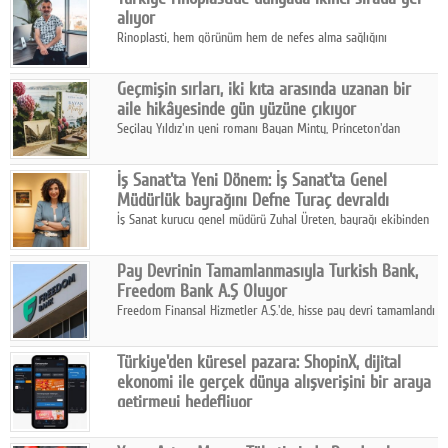
alıyor
Rinoplasti, hem görünüm hem de nefes alma sağlığını
ilgilendiren yönüyle bu alanın en dikkat çeken başlıklarından
biri konumunda.
Geçmişin sırları, iki kıta arasında uzanan bir
aile hikâyesinde gün yüzüne çıkıyor
Seçilay Yıldız'ın yeni romanı Bayan Minty, Princeton'dan
Büyükada'ya, 1960'ların Adana'sından günümüze uzanan çok
katmanlı bir aile hikâyesi anlatıyor.
İş Sanat'ta Yeni Dönem: İş Sanat'ta Genel
Müdürlük bayrağını Defne Turaç devraldı
İş Sanat kurucu genel müdürü Zuhal Üreten, bayrağı ekibinden
Defne Turaç'a devretti.
Pay Devrinin Tamamlanmasıyla Turkish Bank,
Freedom Bank A.Ş Oluyor
Freedom Finansal Hizmetler A.Ş.'de, hisse pay devri tamamlandı
ve yönetim kurulu belirlendi. Yapılan genel kurul toplantısında
Turkish Bank'ın ticaret unvanının “Freedom Bank A.Ş.” olmasına
Türkiye'den küresel pazara: ShopinX, dijital
karar verildi.
ekonomi ile gerçek dünya alışverişini bir araya
getirmeyi hedefliyor
Türkiye'de geliştirilen teknoloji girişimi ShopinX, dijital
ekonomi ile gerçek dünya alışveriş deneyimi arasında köprü