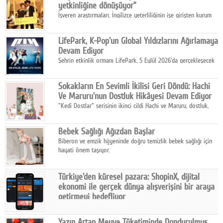
yetkinliğine dönüşüyor”
İşveren araştırmaları, İngilizce yeterliliğinin işe girişten kurum
içi gelişime kadar daha sistemli biçimde değerlendirildiğini
gösteriyor.
LifePark, K-Pop'un Global Yıldızlarını Ağırlamaya
Devam Ediyor
Şehrin etkinlik ormanı LifePark, 5 Eylül 2026'da gerçekleşecek
K-Pop Festivali 3 ile bir kez daha İstanbul'u dünya K-Pop
haritasında önemli bir destinasyon haline getirmeye
Sokakların En Sevimli İkilisi Geri Döndü: Hachi
hazırlanıyor.
Ve Maruru'nun Dostluk Hikâyesi Devam Ediyor
"Kedi Dostlar" serisinin ikinci cildi Hachi ve Maruru, dostluk,
dayanışma ve umudun iç ısıtan hikâyesini bu kez kış
mevsiminin zorlu koşulları eşliğinde anlatıyor.
Bebek Sağlığı Ağızdan Başlar
Biberon ve emzik hijyeninde doğru temizlik bebek sağlığı için
hayati önem taşıyor.
Türkiye'den küresel pazara: ShopinX, dijital
ekonomi ile gerçek dünya alışverişini bir araya
getirmeyi hedefliyor
Türkiye'de geliştirilen teknoloji girişimi ShopinX, dijital
ekonomi ile gerçek dünya alışveriş deneyimi arasında köprü
Yazın Artan Meyve Tüketiminde Dondurulmuş