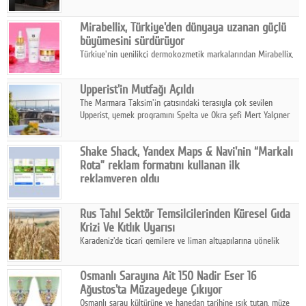
ailesinin yeni nesil teknolojilerle donatılmış son modeli VRV
kontrol ünitesi Madoka Plus Türkiye'de satışa sunuldu.
Mirabellix, Türkiye'den dünyaya uzanan güçlü
büyümesini sürdürüyor
Türkiye'nin yenilikçi dermokozmetik markalarından Mirabellix,
yüksek kalite standartlarında geliştirdiği cilt ve saç bakım
ürünleriyle hem yurt içinde hem de uluslararası pazarlarda
Upperist'in Mutfağı Açıldı
büyümesini sürdürüyor.
The Marmara Taksim'in çatısındaki terasıyla çok sevilen
Upperist, yemek programını Spelta ve Okra şefi Mert Yalçıner
ile başlatıyor.
Shake Shack, Yandex Maps & Navi'nin “Markalı
Rota” reklam formatını kullanan ilk
reklamveren oldu
Shake Shack, fiziksel restoranlarındaki ziyaretçi sayısını
artırmak amacıyla Cereyan Medya ve Yandex Ads iş birliğiyle
Rus Tahıl Sektör Temsilcilerinden Küresel Gıda
Yandex Maps & Navi'nin yeni "Markalı Rota" reklam formatını
Krizi Ve Kıtlık Uyarısı
kullanan ilk marka oldu.
Karadeniz'de ticari gemilere ve liman altyapılarına yönelik
artan saldırılar, küresel tahıl piyasalarını alarm durumuna
geçirdi.
Osmanlı Sarayına Ait 150 Nadir Eser 16
Ağustos'ta Müzayedeye Çıkıyor
Osmanlı saray kültürüne ve hanedan tarihine ışık tutan, müze