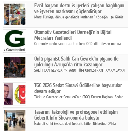
Evcil hayvan dostu iş yerleri çalışan bağlılığını
Facebook
ve işveren markasını güçlendiriyor
Mars Türkiye, dünya genelinde kutlanan "Köpeğini İşe Götür
Diziler
Haftası" kapsamında, evcil hayvan dostu iş yeri uygulamalarının
çalışan bağlılığı, iyi olma hali ve işveren markası üzerindeki
Karikatür
Otomotiv Gazetecileri Derneği'nin Dijital
etkisine dikkat çekti.
Mecraları Yenilendi
Youtube
Otomotiv medyasının çatı kuruluşu OGD, dijitalleşen medya
dünyasına uyum sağlama ve iletişim ağını güçlendirme
hedefiyle internet sitesini ve sosyal medya kanallarını yeniledi.
Polemik
Ünlü piyanist Salih Can Gevrek'in piyano ile
yolculuğu Avrupa'da ritm kazanıyor
Reklam
SALİH CAN GEVREK: “PİYANO TÜM ORKESTRAYI TAMAMLAYAN
BİR ENSTRÜMAN OLARAK BAŞLIBAŞINA BİR ORKESTRA GİBİ
Yazarlar
ETKİ YARATIYOR"
TGC 2026 Sedat Simavi Ödülleri'ne başvurular
devam ediyor
Künye
Türkiye Gazeteciler Cemiyeti'nin (TGC) Kurucu Başkanı Sedat
Simavi adına 50 yıldır verilen ödüllere başvurular devam ediyor.
SOSYAL MEDYA
Tasarım, teknoloji ve profesyonel etkileşim
Facebook
Geberit Info Showroom'da buluştu
İsviçreli sıhhi tesisat devi Geberit; Etiler Nisbetiye ON'da
Twitter
konumlanan Info Showroom'unda Cosentino ve Smeg iş