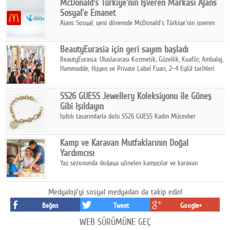
McDonald's Türkiye'nin İşveren Markası Ajans
tamamladı.
Sosyal'e Emanet
Ajans Sosyal, yeni dönemde McDonald's Türkiye'nin işveren
markası iletişim stratejisini oluşturacak.
BeautyEurasia için geri sayım başladı
BeautyEurasia: Uluslararası Kozmetik, Güzellik, Kuaför, Ambalaj,
Hammadde, Hijyen ve Private Label Fuarı, 2–4 Eylül tarihleri
arasında düzenlenecek.
SS26 GUESS Jewellery Koleksiyonu ile Güneş
Gibi Işıldayın
Işıltılı tasarımlarla dolu SS26 GUESS Kadın Mücevher
Koleksiyonu, yaz gardıroplarına modern lüksün zarif
dokunuşunu taşıyor.
Kamp ve Karavan Mutfaklarının Doğal
Yardımcısı
Yaz sezonunda doğaya yönelen kampçılar ve karavan
tutkunları, bulaşıklar için sıcak suya ihtiyaç duymadan güçlü
temizlik sağlayan, çevreye duyarlı bitkisel içerikli ürünleri tercih
ediyor.
Medyaloji'yi sosyal medyadan da takip edin!
Beğen
Tweet
Google+
WEB SÜRÜMÜNE GEÇ