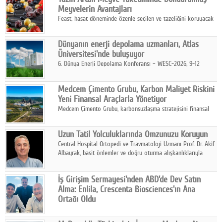
kurmayı hedefleyen vizyonuyla uluslararası pazarlara açılıyor.
Meyvelerin Avantajları
Feast, hasat döneminde özenle seçilen ve tazeliğini koruyacak
şekilde dondurulan meyve ürünleriyle tüketicilere dört mevsim
pratik, güvenilir ve lezzetli bir alternatif sunuyor.
Dünyanın enerji depolama uzmanları, Atlas
Üniversitesi'nde buluşuyor
6. Dünya Enerji Depolama Konferansı – WESC-2026, 9-12
Ağustos 2026 tarihleri arasında İstanbul Atlas Üniversitesi ev
sahipliğinde gerçekleştirilecek.
Medcem Çimento Grubu, Karbon Maliyet Riskini
Yeni Finansal Araçlarla Yönetiyor
Medcem Çimento Grubu, karbonsuzlaşma stratejisini finansal
risk yönetimi uygulamalarıyla güçlendiren yeni bir adım attı.
Uzun Tatil Yolculuklarında Omzunuzu Koruyun
Central Hospital Ortopedi ve Travmatoloji Uzmanı Prof. Dr. Akif
Albayrak, basit önlemler ve doğru oturma alışkanlıklarıyla
yolculukların çok daha konforlu geçirilebileceğini belirtiyor.
İş Girişim Sermayesi'nden ABD'de Dev Satın
Alma: Enlila, Crescenta Biosciences'ın Ana
Ortağı Oldu
İş Girişim Sermayesi, biyoteknoloji alanındaki büyüme
stratejisini uluslararası ölçeğe taşıyan satın alma hamlesini