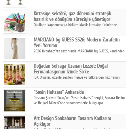
koleksiyonlarıyla yarışacak nitelikteki 150 seçkin eser, 16
Ağustos'ta Arthill Müzecilik'in düzenleyeceği özel müzayedede
Kırtasiye sektörü, yaz dönemini stratejik
koleksiyonerlerle buluşuyor
hazırlık ve dönüşüm süreciyle yönetiyor
Okulların kapanmasıyla birlikte klasik kırtasiye ürünlerine
yönelik talepte azalma yaşansa da sektör yaz aylarını hobi,
sanat ve eğitici aktivite ürünleriyle dinamik bir biçimde
MARCIANO by GUESS SS26: Modern Zarafetin
geçiriyor.
Yeni Yorumu
2026 İlkbahar/Yaz sezonunda MARCIANO by GUESS, kendinden
emin bir duruşu modern bir çekicilik anlayışıyla buluşturuyor.
Doğadan Sofraya Uzanan Lezzet: Doğal
Fermantasyonun İzinde Sirke
İDA Organic, özenle seçilen meyve ve bitkilerden hazırlanan
sirke çeşitleriyle geleneksel lezzet kültürünü bugünün
sofralarına taşıyor.
"Sesin Hafızası" Ankara'da
Ressam Şerivan Tutuş'un “Sesin Hafızası” sergisi, Ankara Resim
ve Heykel Müzesi'nde sanatseverlerle buluşuyor.
Art Design Sonbaharın Tasarım Kodlarını
Açıklıyor