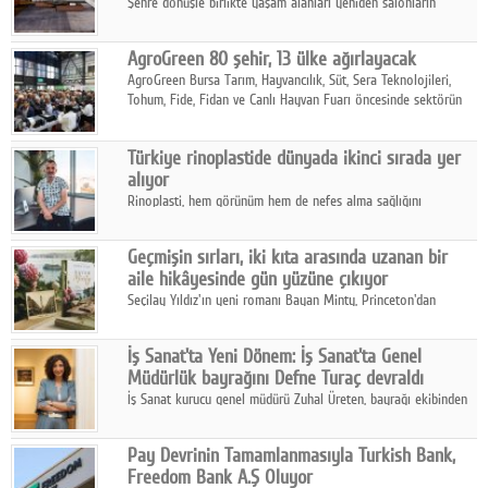
Şehre dönüşle birlikte yaşam alanları yeniden salonların
kalbine kayarken, mobilya sektörünün öncü markası Art Design
sonbaharın tasarım kodlarını açıklıyor.
AgroGreen 80 şehir, 13 ülke ağırlayacak
AgroGreen Bursa Tarım, Hayvancılık, Süt, Sera Teknolojileri,
Tohum, Fide, Fidan ve Canlı Hayvan Fuarı öncesinde sektörün
tüm paydaşları güç birliği yaptı.
Türkiye rinoplastide dünyada ikinci sırada yer
alıyor
Rinoplasti, hem görünüm hem de nefes alma sağlığını
ilgilendiren yönüyle bu alanın en dikkat çeken başlıklarından
biri konumunda.
Geçmişin sırları, iki kıta arasında uzanan bir
aile hikâyesinde gün yüzüne çıkıyor
Seçilay Yıldız'ın yeni romanı Bayan Minty, Princeton'dan
Büyükada'ya, 1960'ların Adana'sından günümüze uzanan çok
katmanlı bir aile hikâyesi anlatıyor.
İş Sanat'ta Yeni Dönem: İş Sanat'ta Genel
Müdürlük bayrağını Defne Turaç devraldı
İş Sanat kurucu genel müdürü Zuhal Üreten, bayrağı ekibinden
Defne Turaç'a devretti.
Pay Devrinin Tamamlanmasıyla Turkish Bank,
Freedom Bank A.Ş Oluyor