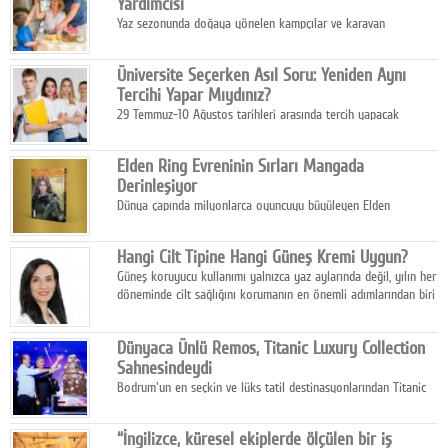
Yardımcısı
Yaz sezonunda doğaya yönelen kampçılar ve karavan
tutkunları, bulaşıklar için sıcak suya ihtiyaç duymadan güçlü
temizlik sağlayan, çevreye duyarlı bitkisel içerikli ürünleri tercih
Üniversite Seçerken Asıl Soru: Yeniden Aynı
ediyor.
Tercihi Yapar Mıydınız?
29 Temmuz-10 Ağustos tarihleri arasında tercih yapacak
milyonlarca üniversite adayı için en kritik karar süreci başladı.
Elden Ring Evreninin Sırları Mangada
Derinleşiyor
Dünya çapında milyonlarca oyuncuyu büyüleyen Elden
Ring evreni, resmi manga serisi Altın Ağaç'a Yolculuk ile mizahı,
aksiyonu ve karanlık fantastik atmosferi bir araya getirmeyi
Hangi Cilt Tipine Hangi Güneş Kremi Uygun?
sürdürüyor.
Güneş koruyucu kullanımı yalnızca yaz aylarında değil, yılın her
döneminde cilt sağlığını korumanın en önemli adımlarından biri
olarak öne çıkıyor.
Dünyaca Ünlü Remos, Titanic Luxury Collection
Sahnesindeydi
Bodrum'un en seçkin ve lüks tatil destinasyonlarından Titanic
Luxury Collection Bodrum, bu yıl 10. kuruluş yılını kutlarken,
yaz etkinlikleri kapsamında uluslararası yıldızları ağırlamaya
“İngilizce, küresel ekiplerde ölçülen bir iş
devam ediyor