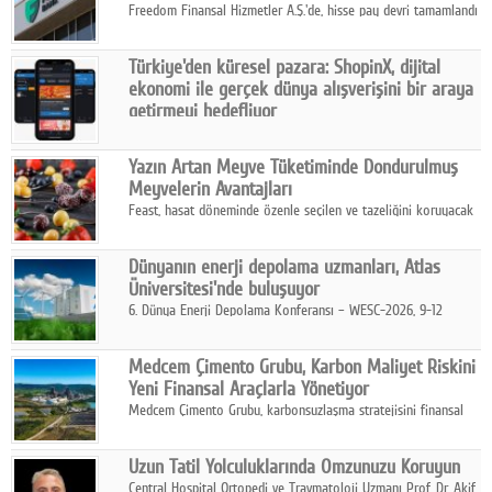
Freedom Finansal Hizmetler A.Ş.'de, hisse pay devri tamamlandı
ve yönetim kurulu belirlendi. Yapılan genel kurul toplantısında
Turkish Bank'ın ticaret unvanının “Freedom Bank A.Ş.” olmasına
Türkiye'den küresel pazara: ShopinX, dijital
karar verildi.
ekonomi ile gerçek dünya alışverişini bir araya
getirmeyi hedefliyor
Türkiye'de geliştirilen teknoloji girişimi ShopinX, dijital
ekonomi ile gerçek dünya alışveriş deneyimi arasında köprü
Yazın Artan Meyve Tüketiminde Dondurulmuş
kurmayı hedefleyen vizyonuyla uluslararası pazarlara açılıyor.
Meyvelerin Avantajları
Feast, hasat döneminde özenle seçilen ve tazeliğini koruyacak
şekilde dondurulan meyve ürünleriyle tüketicilere dört mevsim
pratik, güvenilir ve lezzetli bir alternatif sunuyor.
Dünyanın enerji depolama uzmanları, Atlas
Üniversitesi'nde buluşuyor
6. Dünya Enerji Depolama Konferansı – WESC-2026, 9-12
Ağustos 2026 tarihleri arasında İstanbul Atlas Üniversitesi ev
sahipliğinde gerçekleştirilecek.
Medcem Çimento Grubu, Karbon Maliyet Riskini
Yeni Finansal Araçlarla Yönetiyor
Medcem Çimento Grubu, karbonsuzlaşma stratejisini finansal
risk yönetimi uygulamalarıyla güçlendiren yeni bir adım attı.
Uzun Tatil Yolculuklarında Omzunuzu Koruyun
Central Hospital Ortopedi ve Travmatoloji Uzmanı Prof. Dr. Akif