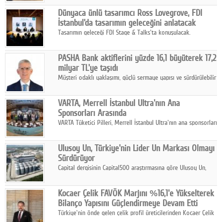
ortaklığıyla özel bir davete ev sahipliği yaptı.
Google Plus
Dünyaca ünlü tasarımcı Ross Lovegrove, FDI
İstanbul'da tasarımın geleceğini anlatacak
© 2026 TÜM HAKLARI SAKLIDIR
Tasarımın geleceği FDI Stage & Talks'ta konuşulacak.
PASHA Bank aktiflerini yüzde 16,1 büyüterek 17,2
milyar TL'ye taşıdı
Müşteri odaklı yaklaşımı, güçlü sermaye yapısı ve sürdürülebilir
büyüme stratejisiyle faaliyetlerini sürdüren PASHA Bank, 2026
yılının ilk yarısında güçlü finansal performansını korudu.
VARTA, Merrell İstanbul Ultra'nın Ana
Sponsorları Arasında
VARTA Tüketici Pilleri, Merrell İstanbul Ultra'nın ana sponsorları
arasında yer alarak sporun, performansın ve aktif yaşamın
enerjisine güç katıyor.
Ulusoy Un, Türkiye'nin Lider Un Markası Olmayı
Sürdürüyor
Capital dergisinin Capital500 araştırmasına göre Ulusoy Un,
2025 yılında gerçekleştirdiği 66 milyar 937 milyon TL satış
hasılatıyla Türkiye'nin en büyük 83. firması oldu.
Kocaer Çelik FAVÖK Marjını %16,1'e Yükselterek
Bilanço Yapısını Güçlendirmeye Devam Etti
Türkiye'nin önde gelen çelik profil üreticilerinden Kocaer Çelik
ikinci çeyrek ve ilk yarı finansal sonuçlarını açıkladı. Kocaer