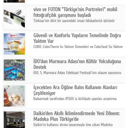
Çelik FAVÖK Marjını %16,1'e yükseltti.
vivo ve FOTON "Türkiye'nin Portreleri" mobil
fotoğrafçılık yarışması başladı
Türkiye'nin dört bir yanındaki insan hikâyelerini görünür
kılmayı amaçlayan yarışma, katılımcıları yaşadıkları coğrafyanın
insanını, kültürünü ve yaşamını portre fotoğraflarıyla
Güvenli ve Konforlu Yapıların Temelinde Doğru
anlatmaya davet ediyor.
Yalıtım Var
CUBO, CuboTherm Isı Yalıtım Sistemleri ve CuboSeal Su Yalıtım
Sistemleri ile yapılara dört mevsim konfor, yüksek dayanıklılık
ve sürdürülebilir çözümler sunuyor.
İDO'dan Marmara Adası'nın Kültür Yolculuğuna
Destek
İDO, 5. Marmara Adası Edebiyat Festivali'nin ulaşım sponsoru
olarak kültür, sanat ve ada turizmine olan katkısını devam
ettiriyor.
İçecekten Ara Öğüne Balın Kullanım Alanları
Çeşitleniyor
Balparmak tarafından IPSOS iş birliğiyle yapılan araştırma
sonuçlarına göre, bal tüketicilerinin yüzde 34'ünün balı çay ve
ıhlamur gibi içeceklerde tercih ettiğini ortaya koyuyor.
Daikin'den Akıllı İklimlendirmede Yeni Dönem:
Madoka Plus Türkiye'de
Daikin'in kullanıcı dostu tasarımıyla öne çıkan Madoka