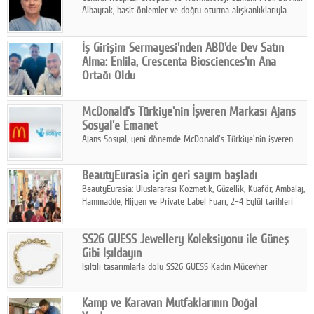
Albayrak, basit önlemler ve doğru oturma alışkanlıklarıyla
yolculukların çok daha konforlu geçirilebileceğini belirtiyor.
İş Girişim Sermayesi'nden ABD'de Dev Satın
Alma: Enlila, Crescenta Biosciences'ın Ana
Ortağı Oldu
İş Girişim Sermayesi, biyoteknoloji alanındaki büyüme
stratejisini uluslararası ölçeğe taşıyan satın alma hamlesini
McDonald's Türkiye'nin İşveren Markası Ajans
tamamladı.
Sosyal'e Emanet
Ajans Sosyal, yeni dönemde McDonald's Türkiye'nin işveren
markası iletişim stratejisini oluşturacak.
BeautyEurasia için geri sayım başladı
BeautyEurasia: Uluslararası Kozmetik, Güzellik, Kuaför, Ambalaj,
Hammadde, Hijyen ve Private Label Fuarı, 2–4 Eylül tarihleri
arasında düzenlenecek.
SS26 GUESS Jewellery Koleksiyonu ile Güneş
Gibi Işıldayın
Işıltılı tasarımlarla dolu SS26 GUESS Kadın Mücevher
Koleksiyonu, yaz gardıroplarına modern lüksün zarif
dokunuşunu taşıyor.
Kamp ve Karavan Mutfaklarının Doğal