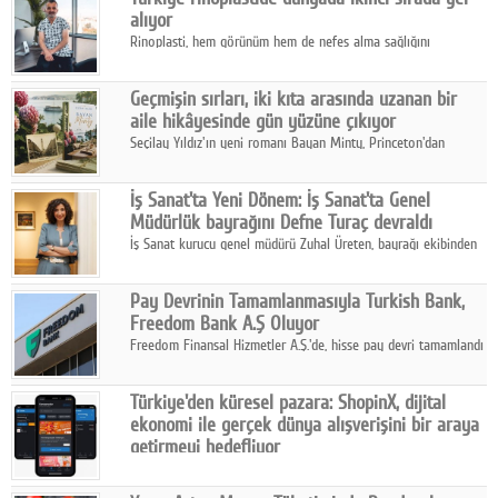
alıyor
Rinoplasti, hem görünüm hem de nefes alma sağlığını
ilgilendiren yönüyle bu alanın en dikkat çeken başlıklarından
biri konumunda.
Geçmişin sırları, iki kıta arasında uzanan bir
aile hikâyesinde gün yüzüne çıkıyor
Seçilay Yıldız'ın yeni romanı Bayan Minty, Princeton'dan
Büyükada'ya, 1960'ların Adana'sından günümüze uzanan çok
katmanlı bir aile hikâyesi anlatıyor.
İş Sanat'ta Yeni Dönem: İş Sanat'ta Genel
Müdürlük bayrağını Defne Turaç devraldı
İş Sanat kurucu genel müdürü Zuhal Üreten, bayrağı ekibinden
Defne Turaç'a devretti.
Pay Devrinin Tamamlanmasıyla Turkish Bank,
Freedom Bank A.Ş Oluyor
Freedom Finansal Hizmetler A.Ş.'de, hisse pay devri tamamlandı
ve yönetim kurulu belirlendi. Yapılan genel kurul toplantısında
Turkish Bank'ın ticaret unvanının “Freedom Bank A.Ş.” olmasına
Türkiye'den küresel pazara: ShopinX, dijital
karar verildi.
ekonomi ile gerçek dünya alışverişini bir araya
getirmeyi hedefliyor
Türkiye'de geliştirilen teknoloji girişimi ShopinX, dijital
ekonomi ile gerçek dünya alışveriş deneyimi arasında köprü