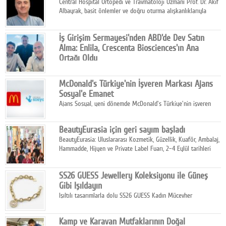
Central Hospital Ortopedi ve Travmatoloji Uzmanı Prof. Dr. Akif
Albayrak, basit önlemler ve doğru oturma alışkanlıklarıyla
yolculukların çok daha konforlu geçirilebileceğini belirtiyor.
İş Girişim Sermayesi'nden ABD'de Dev Satın
Alma: Enlila, Crescenta Biosciences'ın Ana
Ortağı Oldu
İş Girişim Sermayesi, biyoteknoloji alanındaki büyüme
stratejisini uluslararası ölçeğe taşıyan satın alma hamlesini
McDonald's Türkiye'nin İşveren Markası Ajans
tamamladı.
Sosyal'e Emanet
Ajans Sosyal, yeni dönemde McDonald's Türkiye'nin işveren
markası iletişim stratejisini oluşturacak.
BeautyEurasia için geri sayım başladı
BeautyEurasia: Uluslararası Kozmetik, Güzellik, Kuaför, Ambalaj,
Hammadde, Hijyen ve Private Label Fuarı, 2–4 Eylül tarihleri
arasında düzenlenecek.
SS26 GUESS Jewellery Koleksiyonu ile Güneş
Gibi Işıldayın
Işıltılı tasarımlarla dolu SS26 GUESS Kadın Mücevher
Koleksiyonu, yaz gardıroplarına modern lüksün zarif
dokunuşunu taşıyor.
Kamp ve Karavan Mutfaklarının Doğal