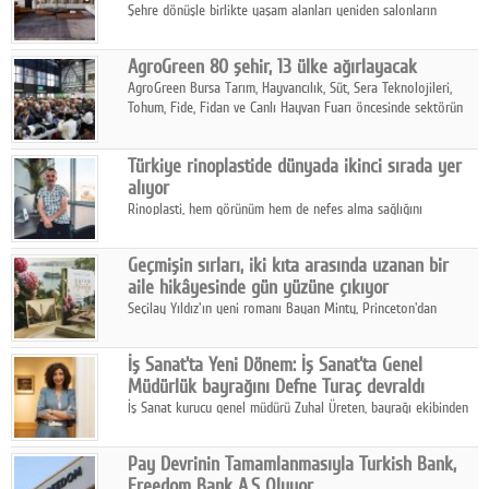
Şehre dönüşle birlikte yaşam alanları yeniden salonların
kalbine kayarken, mobilya sektörünün öncü markası Art Design
sonbaharın tasarım kodlarını açıklıyor.
AgroGreen 80 şehir, 13 ülke ağırlayacak
AgroGreen Bursa Tarım, Hayvancılık, Süt, Sera Teknolojileri,
Tohum, Fide, Fidan ve Canlı Hayvan Fuarı öncesinde sektörün
tüm paydaşları güç birliği yaptı.
Türkiye rinoplastide dünyada ikinci sırada yer
alıyor
Rinoplasti, hem görünüm hem de nefes alma sağlığını
ilgilendiren yönüyle bu alanın en dikkat çeken başlıklarından
biri konumunda.
Geçmişin sırları, iki kıta arasında uzanan bir
aile hikâyesinde gün yüzüne çıkıyor
Seçilay Yıldız'ın yeni romanı Bayan Minty, Princeton'dan
Büyükada'ya, 1960'ların Adana'sından günümüze uzanan çok
katmanlı bir aile hikâyesi anlatıyor.
İş Sanat'ta Yeni Dönem: İş Sanat'ta Genel
Müdürlük bayrağını Defne Turaç devraldı
İş Sanat kurucu genel müdürü Zuhal Üreten, bayrağı ekibinden
Defne Turaç'a devretti.
Pay Devrinin Tamamlanmasıyla Turkish Bank,
Freedom Bank A.Ş Oluyor