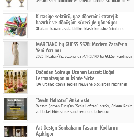
Osmanlı saray kültürüne ve hanedan tarihine ışık tutan, müze
koleksiyonlarıyla yarışacak nitelikteki 150 seçkin eser, 16
Ağustos'ta Arthill Müzecilik'in düzenleyeceği özel müzayedede
Kırtasiye sektörü, yaz dönemini stratejik
koleksiyonerlerle buluşuyor
hazırlık ve dönüşüm süreciyle yönetiyor
Okulların kapanmasıyla birlikte klasik kırtasiye ürünlerine
yönelik talepte azalma yaşansa da sektör yaz aylarını hobi,
sanat ve eğitici aktivite ürünleriyle dinamik bir biçimde
MARCIANO by GUESS SS26: Modern Zarafetin
geçiriyor.
Yeni Yorumu
2026 İlkbahar/Yaz sezonunda MARCIANO by GUESS, kendinden
emin bir duruşu modern bir çekicilik anlayışıyla buluşturuyor.
Doğadan Sofraya Uzanan Lezzet: Doğal
Fermantasyonun İzinde Sirke
İDA Organic, özenle seçilen meyve ve bitkilerden hazırlanan
sirke çeşitleriyle geleneksel lezzet kültürünü bugünün
sofralarına taşıyor.
"Sesin Hafızası" Ankara'da
Ressam Şerivan Tutuş'un “Sesin Hafızası” sergisi, Ankara Resim
ve Heykel Müzesi'nde sanatseverlerle buluşuyor.
Art Design Sonbaharın Tasarım Kodlarını
Açıklıyor