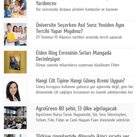
Yardımcısı
Yaz sezonunda doğaya yönelen kampçılar ve karavan
tutkunları, bulaşıklar için sıcak suya ihtiyaç duymadan güçlü
temizlik sağlayan, çevreye duyarlı bitkisel içerikli ürünleri tercih
Üniversite Seçerken Asıl Soru: Yeniden Aynı
ediyor.
Tercihi Yapar Mıydınız?
29 Temmuz-10 Ağustos tarihleri arasında tercih yapacak
milyonlarca üniversite adayı için en kritik karar süreci başladı.
Elden Ring Evreninin Sırları Mangada
Derinleşiyor
Dünya çapında milyonlarca oyuncuyu büyüleyen Elden
Ring evreni, resmi manga serisi Altın Ağaç'a Yolculuk ile mizahı,
aksiyonu ve karanlık fantastik atmosferi bir araya getirmeyi
Hangi Cilt Tipine Hangi Güneş Kremi Uygun?
sürdürüyor.
Güneş koruyucu kullanımı yalnızca yaz aylarında değil, yılın her
döneminde cilt sağlığını korumanın en önemli adımlarından biri
olarak öne çıkıyor.
AgroGreen 80 şehir, 13 ülke ağırlayacak
AgroGreen Bursa Tarım, Hayvancılık, Süt, Sera Teknolojileri,
Tohum, Fide, Fidan ve Canlı Hayvan Fuarı öncesinde sektörün
tüm paydaşları güç birliği yaptı.
Türkiye rinoplastide dünyada ikinci sırada yer