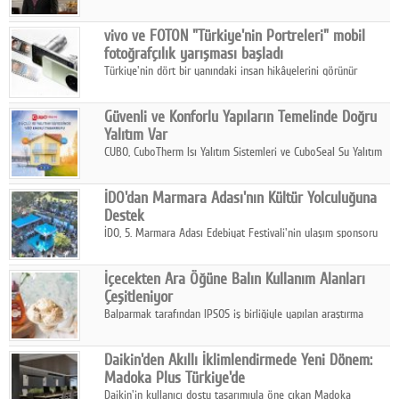
ikinci çeyrek ve ilk yarı finansal sonuçlarını açıkladı. Kocaer
Çelik FAVÖK Marjını %16,1'e yükseltti.
vivo ve FOTON "Türkiye'nin Portreleri" mobil
fotoğrafçılık yarışması başladı
Türkiye'nin dört bir yanındaki insan hikâyelerini görünür
kılmayı amaçlayan yarışma, katılımcıları yaşadıkları coğrafyanın
insanını, kültürünü ve yaşamını portre fotoğraflarıyla
Güvenli ve Konforlu Yapıların Temelinde Doğru
anlatmaya davet ediyor.
Yalıtım Var
CUBO, CuboTherm Isı Yalıtım Sistemleri ve CuboSeal Su Yalıtım
Sistemleri ile yapılara dört mevsim konfor, yüksek dayanıklılık
ve sürdürülebilir çözümler sunuyor.
İDO'dan Marmara Adası'nın Kültür Yolculuğuna
Destek
İDO, 5. Marmara Adası Edebiyat Festivali'nin ulaşım sponsoru
olarak kültür, sanat ve ada turizmine olan katkısını devam
ettiriyor.
İçecekten Ara Öğüne Balın Kullanım Alanları
Çeşitleniyor
Balparmak tarafından IPSOS iş birliğiyle yapılan araştırma
sonuçlarına göre, bal tüketicilerinin yüzde 34'ünün balı çay ve
ıhlamur gibi içeceklerde tercih ettiğini ortaya koyuyor.
Daikin'den Akıllı İklimlendirmede Yeni Dönem:
Madoka Plus Türkiye'de
Daikin'in kullanıcı dostu tasarımıyla öne çıkan Madoka