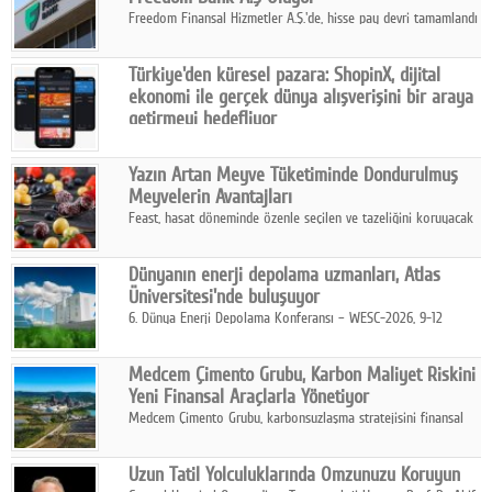
Freedom Finansal Hizmetler A.Ş.'de, hisse pay devri tamamlandı
ve yönetim kurulu belirlendi. Yapılan genel kurul toplantısında
Turkish Bank'ın ticaret unvanının “Freedom Bank A.Ş.” olmasına
Türkiye'den küresel pazara: ShopinX, dijital
karar verildi.
ekonomi ile gerçek dünya alışverişini bir araya
getirmeyi hedefliyor
Türkiye'de geliştirilen teknoloji girişimi ShopinX, dijital
ekonomi ile gerçek dünya alışveriş deneyimi arasında köprü
Yazın Artan Meyve Tüketiminde Dondurulmuş
kurmayı hedefleyen vizyonuyla uluslararası pazarlara açılıyor.
Meyvelerin Avantajları
Feast, hasat döneminde özenle seçilen ve tazeliğini koruyacak
şekilde dondurulan meyve ürünleriyle tüketicilere dört mevsim
pratik, güvenilir ve lezzetli bir alternatif sunuyor.
Dünyanın enerji depolama uzmanları, Atlas
Üniversitesi'nde buluşuyor
6. Dünya Enerji Depolama Konferansı – WESC-2026, 9-12
Ağustos 2026 tarihleri arasında İstanbul Atlas Üniversitesi ev
sahipliğinde gerçekleştirilecek.
Medcem Çimento Grubu, Karbon Maliyet Riskini
Yeni Finansal Araçlarla Yönetiyor
Medcem Çimento Grubu, karbonsuzlaşma stratejisini finansal
risk yönetimi uygulamalarıyla güçlendiren yeni bir adım attı.
Uzun Tatil Yolculuklarında Omzunuzu Koruyun