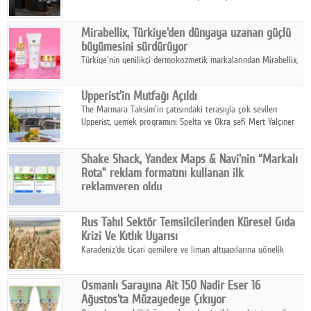
ailesinin yeni nesil teknolojilerle donatılmış son modeli VRV
kontrol ünitesi Madoka Plus Türkiye'de satışa sunuldu.
Mirabellix, Türkiye'den dünyaya uzanan güçlü
büyümesini sürdürüyor
Türkiye'nin yenilikçi dermokozmetik markalarından Mirabellix,
yüksek kalite standartlarında geliştirdiği cilt ve saç bakım
ürünleriyle hem yurt içinde hem de uluslararası pazarlarda
Upperist'in Mutfağı Açıldı
büyümesini sürdürüyor.
The Marmara Taksim'in çatısındaki terasıyla çok sevilen
Upperist, yemek programını Spelta ve Okra şefi Mert Yalçıner
ile başlatıyor.
Shake Shack, Yandex Maps & Navi'nin “Markalı
Rota” reklam formatını kullanan ilk
reklamveren oldu
Shake Shack, fiziksel restoranlarındaki ziyaretçi sayısını
artırmak amacıyla Cereyan Medya ve Yandex Ads iş birliğiyle
Rus Tahıl Sektör Temsilcilerinden Küresel Gıda
Yandex Maps & Navi'nin yeni "Markalı Rota" reklam formatını
Krizi Ve Kıtlık Uyarısı
kullanan ilk marka oldu.
Karadeniz'de ticari gemilere ve liman altyapılarına yönelik
artan saldırılar, küresel tahıl piyasalarını alarm durumuna
geçirdi.
Osmanlı Sarayına Ait 150 Nadir Eser 16
Ağustos'ta Müzayedeye Çıkıyor