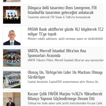
ortaklığıyla özel bir davete ev sahipliği yaptı.
Dünyaca ünlü tasarımcı Ross Lovegrove, FDI
İstanbul'da tasarımın geleceğini anlatacak
Tasarımın geleceği FDI Stage & Talks'ta konuşulacak.
PASHA Bank aktiflerini yüzde 16,1 büyüterek 17,2
milyar TL'ye taşıdı
Müşteri odaklı yaklaşımı, güçlü sermaye yapısı ve sürdürülebilir
büyüme stratejisiyle faaliyetlerini sürdüren PASHA Bank, 2026
yılının ilk yarısında güçlü finansal performansını korudu.
VARTA, Merrell İstanbul Ultra'nın Ana
Sponsorları Arasında
VARTA Tüketici Pilleri, Merrell İstanbul Ultra'nın ana sponsorları
arasında yer alarak sporun, performansın ve aktif yaşamın
enerjisine güç katıyor.
Ulusoy Un, Türkiye'nin Lider Un Markası Olmayı
Sürdürüyor
Capital dergisinin Capital500 araştırmasına göre Ulusoy Un,
2025 yılında gerçekleştirdiği 66 milyar 937 milyon TL satış
hasılatıyla Türkiye'nin en büyük 83. firması oldu.
Kocaer Çelik FAVÖK Marjını %16,1'e Yükselterek
Bilanço Yapısını Güçlendirmeye Devam Etti
Türkiye'nin önde gelen çelik profil üreticilerinden Kocaer Çelik