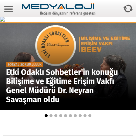
7 Ağustos 2026 23:05:03
İletişim dünyasının referans gazetesi
Anasayfa
Foto Galeri
Video Galeri
Gazeteler
SOSYAL SORUMLULUK
Medya
Etki Odaklı Sohbetler'in konuğu
Bilişime ve Eğitime Erişim Vakfı
Reyting-tiraj
Genel Müdürü Dr. Neyran
Teknoloji
Savaşman oldu
Televizyon
Dünya
Pr