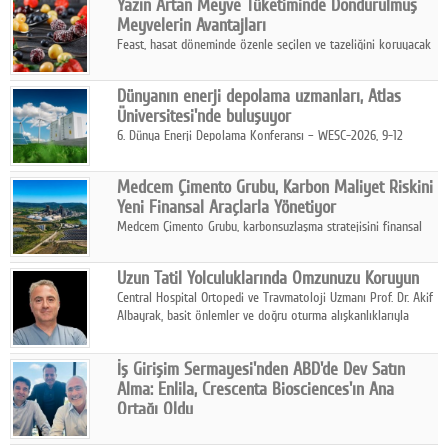
Yazın Artan Meyve Tüketiminde Dondurulmuş
kurmayı hedefleyen vizyonuyla uluslararası pazarlara açılıyor.
Meyvelerin Avantajları
Feast, hasat döneminde özenle seçilen ve tazeliğini koruyacak
şekilde dondurulan meyve ürünleriyle tüketicilere dört mevsim
pratik, güvenilir ve lezzetli bir alternatif sunuyor.
Dünyanın enerji depolama uzmanları, Atlas
Üniversitesi'nde buluşuyor
6. Dünya Enerji Depolama Konferansı – WESC-2026, 9-12
Ağustos 2026 tarihleri arasında İstanbul Atlas Üniversitesi ev
sahipliğinde gerçekleştirilecek.
Medcem Çimento Grubu, Karbon Maliyet Riskini
Yeni Finansal Araçlarla Yönetiyor
Medcem Çimento Grubu, karbonsuzlaşma stratejisini finansal
risk yönetimi uygulamalarıyla güçlendiren yeni bir adım attı.
Uzun Tatil Yolculuklarında Omzunuzu Koruyun
Central Hospital Ortopedi ve Travmatoloji Uzmanı Prof. Dr. Akif
Albayrak, basit önlemler ve doğru oturma alışkanlıklarıyla
yolculukların çok daha konforlu geçirilebileceğini belirtiyor.
İş Girişim Sermayesi'nden ABD'de Dev Satın
Alma: Enlila, Crescenta Biosciences'ın Ana
Ortağı Oldu
İş Girişim Sermayesi, biyoteknoloji alanındaki büyüme
stratejisini uluslararası ölçeğe taşıyan satın alma hamlesini