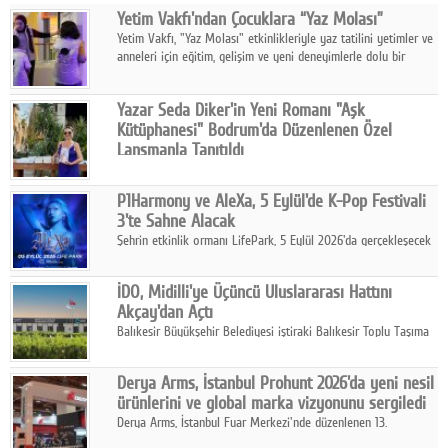
Yetim Vakfı'ndan Çocuklara “Yaz Molası”
Facebook
Yetim Vakfı, "Yaz Molası" etkinlikleriyle yaz tatilini yetimler ve
anneleri için eğitim, gelişim ve yeni deneyimlerle dolu bir
Diziler
programa dönüştürüyor.
Karikatür
Yazar Seda Diker'in Yeni Romanı "Aşk
Kütüphanesi" Bodrum'da Düzenlenen Özel
Youtube
Lansmanla Tanıtıldı
Yazar, Eğitmen, Duygu Simyacısı ve İletişim Mentörü Seda
Diker'in 13. kitabı “Aşk Kütüphanesi” 6 Ağustos'ta Casa dell'Arte
Polemik
P1Harmony ve AleXa, 5 Eylül'de K-Pop Festivali
Bodrum'da düzenlenen özel lansmanla okurlarıyla buluştu.
3'te Sahne Alacak
Reklam
Şehrin etkinlik ormanı LifePark, 5 Eylül 2026'da gerçekleşecek
K-Pop Festivali 3 ile bir kez daha İstanbul'u dünya K-Pop
Yazarlar
haritasında önemli bir destinasyon haline getirmeye
İDO, Midilli'ye Üçüncü Uluslararası Hattını
hazırlanıyor.
Akçay'dan Açtı
Künye
Balıkesir Büyükşehir Belediyesi iştiraki Balıkesir Toplu Taşıma
AŞ ( BTT) ve BADO markası iş birliğiyle hayata geçirilen Akçay-
SOSYAL MEDYA
Midilli hattının resmi açılışı gerçekleştirildi.
Derya Arms, İstanbul Prohunt 2026'da yeni nesil
Facebook
ürünlerini ve global marka vizyonunu sergiledi
Derya Arms, İstanbul Fuar Merkezi'nde düzenlenen 13.
Twitter
Uluslararası İstanbul Prohunt Av, Silah ve Doğa Sporları