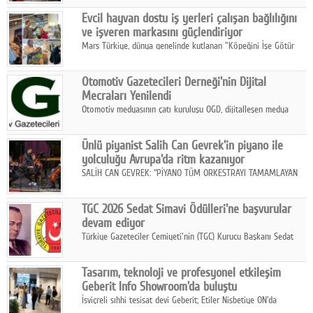
Fuarı'nda sektör profesyonelleri, iş ortakları, bayiler ve son
Google Plus
Evcil hayvan dostu iş yerleri çalışan bağlılığını
kullanıcılarla bir araya geldi.
ve işveren markasını güçlendiriyor
© 2026 TÜM HAKLARI SAKLIDIR
Mars Türkiye, dünya genelinde kutlanan "Köpeğini İşe Götür
Haftası" kapsamında, evcil hayvan dostu iş yeri uygulamalarının
çalışan bağlılığı, iyi olma hali ve işveren markası üzerindeki
Otomotiv Gazetecileri Derneği'nin Dijital
etkisine dikkat çekti.
Mecraları Yenilendi
Otomotiv medyasının çatı kuruluşu OGD, dijitalleşen medya
dünyasına uyum sağlama ve iletişim ağını güçlendirme
hedefiyle internet sitesini ve sosyal medya kanallarını yeniledi.
Ünlü piyanist Salih Can Gevrek'in piyano ile
yolculuğu Avrupa'da ritm kazanıyor
SALİH CAN GEVREK: “PİYANO TÜM ORKESTRAYI TAMAMLAYAN
BİR ENSTRÜMAN OLARAK BAŞLIBAŞINA BİR ORKESTRA GİBİ
ETKİ YARATIYOR"
TGC 2026 Sedat Simavi Ödülleri'ne başvurular
devam ediyor
Türkiye Gazeteciler Cemiyeti'nin (TGC) Kurucu Başkanı Sedat
Simavi adına 50 yıldır verilen ödüllere başvurular devam ediyor.
Tasarım, teknoloji ve profesyonel etkileşim
Geberit Info Showroom'da buluştu
İsviçreli sıhhi tesisat devi Geberit; Etiler Nisbetiye ON'da
konumlanan Info Showroom'unda Cosentino ve Smeg iş