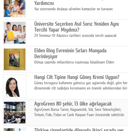
Yardımcısı
Yaz sezonunda doğaya yönelen kampçılar ve karavan
tutkunları, bulaşıklar için sıcak suya ihtiyaç duymadan güçlü
temizlik sağlayan, çevreye duyarlı bitkisel içerikli ürünleri tercih
Üniversite Seçerken Asıl Soru: Yeniden Aynı
ediyor.
Tercihi Yapar Mıydınız?
29 Temmuz-10 Ağustos tarihleri arasında tercih yapacak
milyonlarca üniversite adayı için en kritik karar süreci başladı.
Elden Ring Evreninin Sırları Mangada
Derinleşiyor
Dünya çapında milyonlarca oyuncuyu büyüleyen Elden
Ring evreni, resmi manga serisi Altın Ağaç'a Yolculuk ile mizahı,
aksiyonu ve karanlık fantastik atmosferi bir araya getirmeyi
Hangi Cilt Tipine Hangi Güneş Kremi Uygun?
sürdürüyor.
Güneş koruyucu kullanımı yalnızca yaz aylarında değil, yılın her
döneminde cilt sağlığını korumanın en önemli adımlarından biri
olarak öne çıkıyor.
AgroGreen 80 şehir, 13 ülke ağırlayacak
AgroGreen Bursa Tarım, Hayvancılık, Süt, Sera Teknolojileri,
Tohum, Fide, Fidan ve Canlı Hayvan Fuarı öncesinde sektörün
tüm paydaşları güç birliği yaptı.
Türkiye rinoplastide dünyada ikinci sırada yer