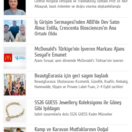
Central Hospital Ortopedi ve Travmatoloji Uzmanı Prof. Dr. Akif
Albayrak, basit önlemler ve doğru oturma alışkanlıklarıyla
yolculukların çok daha konforlu geçirilebileceğini belirtiyor.
İş Girişim Sermayesi'nden ABD'de Dev Satın
Alma: Enlila, Crescenta Biosciences'ın Ana
Ortağı Oldu
İş Girişim Sermayesi, biyoteknoloji alanındaki büyüme
stratejisini uluslararası ölçeğe taşıyan satın alma hamlesini
McDonald's Türkiye'nin İşveren Markası Ajans
tamamladı.
Sosyal'e Emanet
Ajans Sosyal, yeni dönemde McDonald's Türkiye'nin işveren
markası iletişim stratejisini oluşturacak.
BeautyEurasia için geri sayım başladı
BeautyEurasia: Uluslararası Kozmetik, Güzellik, Kuaför, Ambalaj,
Hammadde, Hijyen ve Private Label Fuarı, 2–4 Eylül tarihleri
arasında düzenlenecek.
SS26 GUESS Jewellery Koleksiyonu ile Güneş
Gibi Işıldayın
Işıltılı tasarımlarla dolu SS26 GUESS Kadın Mücevher
Koleksiyonu, yaz gardıroplarına modern lüksün zarif
dokunuşunu taşıyor.
Kamp ve Karavan Mutfaklarının Doğal