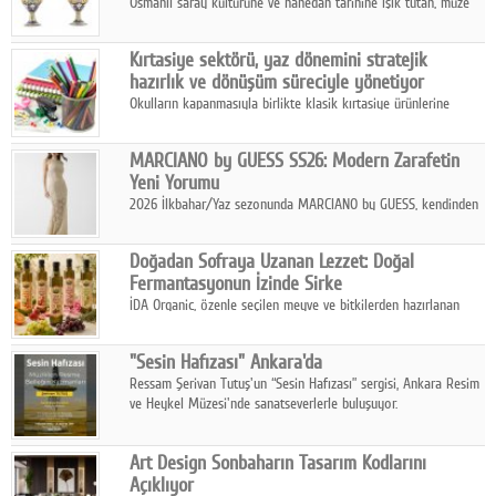
Osmanlı saray kültürüne ve hanedan tarihine ışık tutan, müze
koleksiyonlarıyla yarışacak nitelikteki 150 seçkin eser, 16
Ağustos'ta Arthill Müzecilik'in düzenleyeceği özel müzayedede
Kırtasiye sektörü, yaz dönemini stratejik
koleksiyonerlerle buluşuyor
hazırlık ve dönüşüm süreciyle yönetiyor
Okulların kapanmasıyla birlikte klasik kırtasiye ürünlerine
yönelik talepte azalma yaşansa da sektör yaz aylarını hobi,
sanat ve eğitici aktivite ürünleriyle dinamik bir biçimde
MARCIANO by GUESS SS26: Modern Zarafetin
geçiriyor.
Yeni Yorumu
2026 İlkbahar/Yaz sezonunda MARCIANO by GUESS, kendinden
emin bir duruşu modern bir çekicilik anlayışıyla buluşturuyor.
Doğadan Sofraya Uzanan Lezzet: Doğal
Fermantasyonun İzinde Sirke
İDA Organic, özenle seçilen meyve ve bitkilerden hazırlanan
sirke çeşitleriyle geleneksel lezzet kültürünü bugünün
sofralarına taşıyor.
"Sesin Hafızası" Ankara'da
Ressam Şerivan Tutuş'un “Sesin Hafızası” sergisi, Ankara Resim
ve Heykel Müzesi'nde sanatseverlerle buluşuyor.
Art Design Sonbaharın Tasarım Kodlarını
Açıklıyor