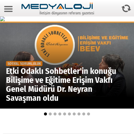
8 Ağustos 2026 18:01:06
İletişim dünyasının referans gazetesi
Anasayfa
Foto Galeri
Video Galeri
Gazeteler
SOSYAL SORUMLULUK
Medya
Etki Odaklı Sohbetler'in konuğu
Bilişime ve Eğitime Erişim Vakfı
Reyting-tiraj
Genel Müdürü Dr. Neyran
Teknoloji
Savaşman oldu
Televizyon
Dünya
Pr