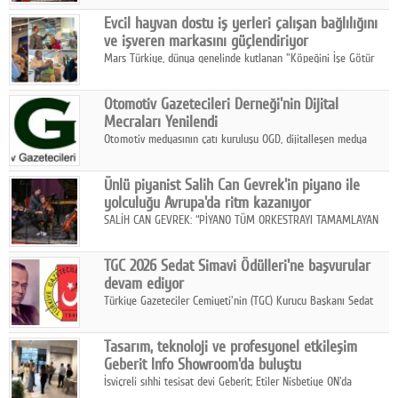
Fuarı'nda sektör profesyonelleri, iş ortakları, bayiler ve son
Google Plus
Evcil hayvan dostu iş yerleri çalışan bağlılığını
kullanıcılarla bir araya geldi.
ve işveren markasını güçlendiriyor
© 2026 TÜM HAKLARI SAKLIDIR
Mars Türkiye, dünya genelinde kutlanan "Köpeğini İşe Götür
Haftası" kapsamında, evcil hayvan dostu iş yeri uygulamalarının
çalışan bağlılığı, iyi olma hali ve işveren markası üzerindeki
Otomotiv Gazetecileri Derneği'nin Dijital
etkisine dikkat çekti.
Mecraları Yenilendi
Otomotiv medyasının çatı kuruluşu OGD, dijitalleşen medya
dünyasına uyum sağlama ve iletişim ağını güçlendirme
hedefiyle internet sitesini ve sosyal medya kanallarını yeniledi.
Ünlü piyanist Salih Can Gevrek'in piyano ile
yolculuğu Avrupa'da ritm kazanıyor
SALİH CAN GEVREK: “PİYANO TÜM ORKESTRAYI TAMAMLAYAN
BİR ENSTRÜMAN OLARAK BAŞLIBAŞINA BİR ORKESTRA GİBİ
ETKİ YARATIYOR"
TGC 2026 Sedat Simavi Ödülleri'ne başvurular
devam ediyor
Türkiye Gazeteciler Cemiyeti'nin (TGC) Kurucu Başkanı Sedat
Simavi adına 50 yıldır verilen ödüllere başvurular devam ediyor.
Tasarım, teknoloji ve profesyonel etkileşim
Geberit Info Showroom'da buluştu
İsviçreli sıhhi tesisat devi Geberit; Etiler Nisbetiye ON'da
konumlanan Info Showroom'unda Cosentino ve Smeg iş