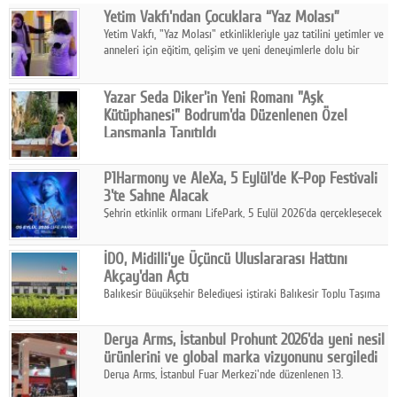
Yetim Vakfı'ndan Çocuklara “Yaz Molası”
Facebook
Yetim Vakfı, "Yaz Molası" etkinlikleriyle yaz tatilini yetimler ve
anneleri için eğitim, gelişim ve yeni deneyimlerle dolu bir
Diziler
programa dönüştürüyor.
Karikatür
Yazar Seda Diker'in Yeni Romanı "Aşk
Kütüphanesi" Bodrum'da Düzenlenen Özel
Youtube
Lansmanla Tanıtıldı
Yazar, Eğitmen, Duygu Simyacısı ve İletişim Mentörü Seda
Diker'in 13. kitabı “Aşk Kütüphanesi” 6 Ağustos'ta Casa dell'Arte
Polemik
P1Harmony ve AleXa, 5 Eylül'de K-Pop Festivali
Bodrum'da düzenlenen özel lansmanla okurlarıyla buluştu.
3'te Sahne Alacak
Reklam
Şehrin etkinlik ormanı LifePark, 5 Eylül 2026'da gerçekleşecek
K-Pop Festivali 3 ile bir kez daha İstanbul'u dünya K-Pop
Yazarlar
haritasında önemli bir destinasyon haline getirmeye
İDO, Midilli'ye Üçüncü Uluslararası Hattını
hazırlanıyor.
Akçay'dan Açtı
Künye
Balıkesir Büyükşehir Belediyesi iştiraki Balıkesir Toplu Taşıma
AŞ ( BTT) ve BADO markası iş birliğiyle hayata geçirilen Akçay-
SOSYAL MEDYA
Midilli hattının resmi açılışı gerçekleştirildi.
Derya Arms, İstanbul Prohunt 2026'da yeni nesil
Facebook
ürünlerini ve global marka vizyonunu sergiledi
Derya Arms, İstanbul Fuar Merkezi'nde düzenlenen 13.
Twitter
Uluslararası İstanbul Prohunt Av, Silah ve Doğa Sporları