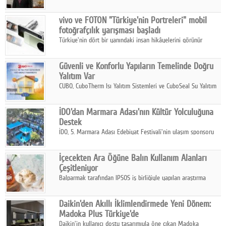
ikinci çeyrek ve ilk yarı finansal sonuçlarını açıkladı. Kocaer
Çelik FAVÖK Marjını %16,1'e yükseltti.
vivo ve FOTON "Türkiye'nin Portreleri" mobil
fotoğrafçılık yarışması başladı
Türkiye'nin dört bir yanındaki insan hikâyelerini görünür
kılmayı amaçlayan yarışma, katılımcıları yaşadıkları coğrafyanın
insanını, kültürünü ve yaşamını portre fotoğraflarıyla
Güvenli ve Konforlu Yapıların Temelinde Doğru
anlatmaya davet ediyor.
Yalıtım Var
CUBO, CuboTherm Isı Yalıtım Sistemleri ve CuboSeal Su Yalıtım
Sistemleri ile yapılara dört mevsim konfor, yüksek dayanıklılık
ve sürdürülebilir çözümler sunuyor.
İDO'dan Marmara Adası'nın Kültür Yolculuğuna
Destek
İDO, 5. Marmara Adası Edebiyat Festivali'nin ulaşım sponsoru
olarak kültür, sanat ve ada turizmine olan katkısını devam
ettiriyor.
İçecekten Ara Öğüne Balın Kullanım Alanları
Çeşitleniyor
Balparmak tarafından IPSOS iş birliğiyle yapılan araştırma
sonuçlarına göre, bal tüketicilerinin yüzde 34'ünün balı çay ve
ıhlamur gibi içeceklerde tercih ettiğini ortaya koyuyor.
Daikin'den Akıllı İklimlendirmede Yeni Dönem:
Madoka Plus Türkiye'de
Daikin'in kullanıcı dostu tasarımıyla öne çıkan Madoka