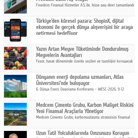
Freedom Finansal Hizmetler A.Ş.'de, hisse pay devri tamamlandı
ve yönetim kurulu belirlendi. Yapılan genel kurul toplantısında
Turkish Bank'ın ticaret unvanının “Freedom Bank A.Ş.” olmasına
Türkiye'den küresel pazara: ShopinX, dijital
karar verildi.
ekonomi ile gerçek dünya alışverişini bir araya
getirmeyi hedefliyor
Türkiye'de geliştirilen teknoloji girişimi ShopinX, dijital
ekonomi ile gerçek dünya alışveriş deneyimi arasında köprü
Yazın Artan Meyve Tüketiminde Dondurulmuş
kurmayı hedefleyen vizyonuyla uluslararası pazarlara açılıyor.
Meyvelerin Avantajları
Feast, hasat döneminde özenle seçilen ve tazeliğini koruyacak
şekilde dondurulan meyve ürünleriyle tüketicilere dört mevsim
pratik, güvenilir ve lezzetli bir alternatif sunuyor.
Dünyanın enerji depolama uzmanları, Atlas
Üniversitesi'nde buluşuyor
6. Dünya Enerji Depolama Konferansı – WESC-2026, 9-12
Ağustos 2026 tarihleri arasında İstanbul Atlas Üniversitesi ev
sahipliğinde gerçekleştirilecek.
Medcem Çimento Grubu, Karbon Maliyet Riskini
Yeni Finansal Araçlarla Yönetiyor
Medcem Çimento Grubu, karbonsuzlaşma stratejisini finansal
risk yönetimi uygulamalarıyla güçlendiren yeni bir adım attı.
Uzun Tatil Yolculuklarında Omzunuzu Koruyun