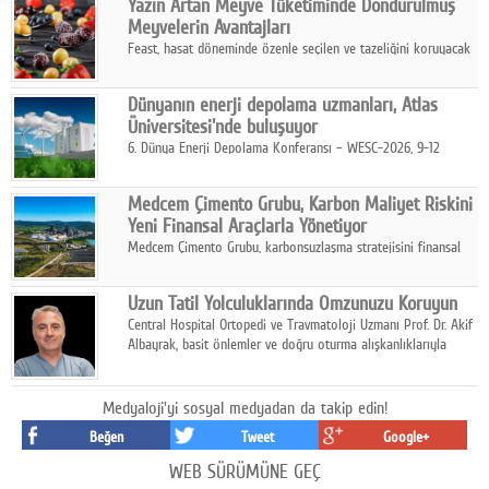
Yazın Artan Meyve Tüketiminde Dondurulmuş
kurmayı hedefleyen vizyonuyla uluslararası pazarlara açılıyor.
Meyvelerin Avantajları
Feast, hasat döneminde özenle seçilen ve tazeliğini koruyacak
şekilde dondurulan meyve ürünleriyle tüketicilere dört mevsim
pratik, güvenilir ve lezzetli bir alternatif sunuyor.
Dünyanın enerji depolama uzmanları, Atlas
Üniversitesi'nde buluşuyor
6. Dünya Enerji Depolama Konferansı – WESC-2026, 9-12
Ağustos 2026 tarihleri arasında İstanbul Atlas Üniversitesi ev
sahipliğinde gerçekleştirilecek.
Medcem Çimento Grubu, Karbon Maliyet Riskini
Yeni Finansal Araçlarla Yönetiyor
Medcem Çimento Grubu, karbonsuzlaşma stratejisini finansal
risk yönetimi uygulamalarıyla güçlendiren yeni bir adım attı.
Uzun Tatil Yolculuklarında Omzunuzu Koruyun
Central Hospital Ortopedi ve Travmatoloji Uzmanı Prof. Dr. Akif
Albayrak, basit önlemler ve doğru oturma alışkanlıklarıyla
yolculukların çok daha konforlu geçirilebileceğini belirtiyor.
Medyaloji'yi sosyal medyadan da takip edin!
Beğen
Tweet
Google+
WEB SÜRÜMÜNE GEÇ