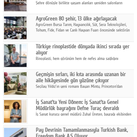
Şehre dönüşle birlikte yaşam alanları yeniden salonların
kalbine kayarken, mobilya sektörünün öncü markası Art Design
sonbaharın tasarım kodlarını açıklıyor.
AgroGreen 80 şehir, 13 ülke ağırlayacak
AgroGreen Bursa Tarım, Hayvancılık, Süt, Sera Teknolojileri,
Tohum, Fide, Fidan ve Canlı Hayvan Fuarı öncesinde sektörün
tüm paydaşları güç birliği yaptı.
Türkiye rinoplastide dünyada ikinci sırada yer
alıyor
Rinoplasti, hem görünüm hem de nefes alma sağlığını
ilgilendiren yönüyle bu alanın en dikkat çeken başlıklarından
biri konumunda.
Geçmişin sırları, iki kıta arasında uzanan bir
aile hikâyesinde gün yüzüne çıkıyor
Seçilay Yıldız'ın yeni romanı Bayan Minty, Princeton'dan
Büyükada'ya, 1960'ların Adana'sından günümüze uzanan çok
katmanlı bir aile hikâyesi anlatıyor.
İş Sanat'ta Yeni Dönem: İş Sanat'ta Genel
Müdürlük bayrağını Defne Turaç devraldı
İş Sanat kurucu genel müdürü Zuhal Üreten, bayrağı ekibinden
Defne Turaç'a devretti.
Pay Devrinin Tamamlanmasıyla Turkish Bank,
Freedom Bank A.Ş Oluyor