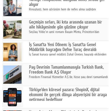
alıyor
Rinoplasti, hem görünüm hem de nefes alma sağlığını
ilgilendiren yönüyle bu alanın en dikkat çeken başlıklarından
biri konumunda.
Geçmişin sırları, iki kıta arasında uzanan bir
aile hikâyesinde gün yüzüne çıkıyor
Seçilay Yıldız'ın yeni romanı Bayan Minty, Princeton'dan
Büyükada'ya, 1960'ların Adana'sından günümüze uzanan çok
katmanlı bir aile hikâyesi anlatıyor.
İş Sanat'ta Yeni Dönem: İş Sanat'ta Genel
Müdürlük bayrağını Defne Turaç devraldı
İş Sanat kurucu genel müdürü Zuhal Üreten, bayrağı ekibinden
Defne Turaç'a devretti.
Pay Devrinin Tamamlanmasıyla Turkish Bank,
Freedom Bank A.Ş Oluyor
Freedom Finansal Hizmetler A.Ş.'de, hisse pay devri tamamlandı
ve yönetim kurulu belirlendi. Yapılan genel kurul toplantısında
Turkish Bank'ın ticaret unvanının “Freedom Bank A.Ş.” olmasına
Türkiye'den küresel pazara: ShopinX, dijital
karar verildi.
ekonomi ile gerçek dünya alışverişini bir araya
getirmeyi hedefliyor
Türkiye'de geliştirilen teknoloji girişimi ShopinX, dijital
ekonomi ile gerçek dünya alışveriş deneyimi arasında köprü