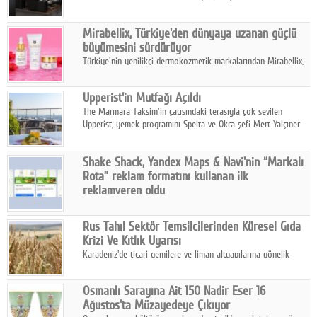
ailesinin yeni nesil teknolojilerle donatılmış son modeli VRV
kontrol ünitesi Madoka Plus Türkiye'de satışa sunuldu.
Mirabellix, Türkiye'den dünyaya uzanan güçlü
büyümesini sürdürüyor
Türkiye'nin yenilikçi dermokozmetik markalarından Mirabellix,
yüksek kalite standartlarında geliştirdiği cilt ve saç bakım
ürünleriyle hem yurt içinde hem de uluslararası pazarlarda
Upperist'in Mutfağı Açıldı
büyümesini sürdürüyor.
The Marmara Taksim'in çatısındaki terasıyla çok sevilen
Upperist, yemek programını Spelta ve Okra şefi Mert Yalçıner
ile başlatıyor.
Shake Shack, Yandex Maps & Navi'nin “Markalı
Rota” reklam formatını kullanan ilk
reklamveren oldu
Shake Shack, fiziksel restoranlarındaki ziyaretçi sayısını
artırmak amacıyla Cereyan Medya ve Yandex Ads iş birliğiyle
Rus Tahıl Sektör Temsilcilerinden Küresel Gıda
Yandex Maps & Navi'nin yeni "Markalı Rota" reklam formatını
Krizi Ve Kıtlık Uyarısı
kullanan ilk marka oldu.
Karadeniz'de ticari gemilere ve liman altyapılarına yönelik
artan saldırılar, küresel tahıl piyasalarını alarm durumuna
geçirdi.
Osmanlı Sarayına Ait 150 Nadir Eser 16
Ağustos'ta Müzayedeye Çıkıyor