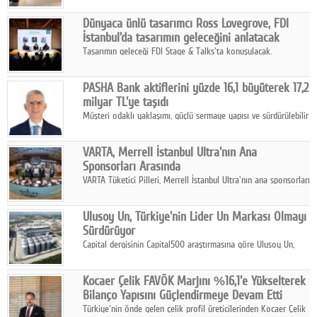
ortaklığıyla özel bir davete ev sahipliği yaptı.
Dünyaca ünlü tasarımcı Ross Lovegrove, FDI
İstanbul'da tasarımın geleceğini anlatacak
Tasarımın geleceği FDI Stage & Talks'ta konuşulacak.
PASHA Bank aktiflerini yüzde 16,1 büyüterek 17,2
milyar TL'ye taşıdı
Müşteri odaklı yaklaşımı, güçlü sermaye yapısı ve sürdürülebilir
büyüme stratejisiyle faaliyetlerini sürdüren PASHA Bank, 2026
yılının ilk yarısında güçlü finansal performansını korudu.
VARTA, Merrell İstanbul Ultra'nın Ana
Sponsorları Arasında
VARTA Tüketici Pilleri, Merrell İstanbul Ultra'nın ana sponsorları
arasında yer alarak sporun, performansın ve aktif yaşamın
enerjisine güç katıyor.
Ulusoy Un, Türkiye'nin Lider Un Markası Olmayı
Sürdürüyor
Capital dergisinin Capital500 araştırmasına göre Ulusoy Un,
2025 yılında gerçekleştirdiği 66 milyar 937 milyon TL satış
hasılatıyla Türkiye'nin en büyük 83. firması oldu.
Kocaer Çelik FAVÖK Marjını %16,1'e Yükselterek
Bilanço Yapısını Güçlendirmeye Devam Etti
Türkiye'nin önde gelen çelik profil üreticilerinden Kocaer Çelik