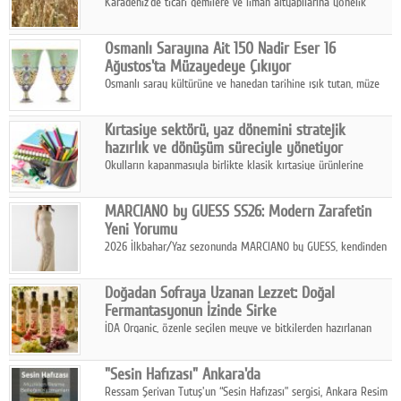
Karadeniz'de ticari gemilere ve liman altyapılarına yönelik
artan saldırılar, küresel tahıl piyasalarını alarm durumuna
geçirdi.
Osmanlı Sarayına Ait 150 Nadir Eser 16
Ağustos'ta Müzayedeye Çıkıyor
Osmanlı saray kültürüne ve hanedan tarihine ışık tutan, müze
koleksiyonlarıyla yarışacak nitelikteki 150 seçkin eser, 16
Ağustos'ta Arthill Müzecilik'in düzenleyeceği özel müzayedede
Kırtasiye sektörü, yaz dönemini stratejik
koleksiyonerlerle buluşuyor
hazırlık ve dönüşüm süreciyle yönetiyor
Okulların kapanmasıyla birlikte klasik kırtasiye ürünlerine
yönelik talepte azalma yaşansa da sektör yaz aylarını hobi,
sanat ve eğitici aktivite ürünleriyle dinamik bir biçimde
MARCIANO by GUESS SS26: Modern Zarafetin
geçiriyor.
Yeni Yorumu
2026 İlkbahar/Yaz sezonunda MARCIANO by GUESS, kendinden
emin bir duruşu modern bir çekicilik anlayışıyla buluşturuyor.
Doğadan Sofraya Uzanan Lezzet: Doğal
Fermantasyonun İzinde Sirke
İDA Organic, özenle seçilen meyve ve bitkilerden hazırlanan
sirke çeşitleriyle geleneksel lezzet kültürünü bugünün
sofralarına taşıyor.
"Sesin Hafızası" Ankara'da
Ressam Şerivan Tutuş'un “Sesin Hafızası” sergisi, Ankara Resim