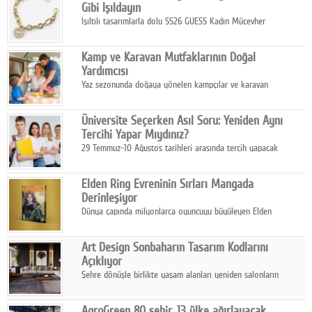
Gibi Işıldayın
Işıltılı tasarımlarla dolu SS26 GUESS Kadın Mücevher
Koleksiyonu, yaz gardıroplarına modern lüksün zarif
dokunuşunu taşıyor.
Kamp ve Karavan Mutfaklarının Doğal
Yardımcısı
Yaz sezonunda doğaya yönelen kampçılar ve karavan
tutkunları, bulaşıklar için sıcak suya ihtiyaç duymadan güçlü
temizlik sağlayan, çevreye duyarlı bitkisel içerikli ürünleri tercih
Üniversite Seçerken Asıl Soru: Yeniden Aynı
ediyor.
Tercihi Yapar Mıydınız?
29 Temmuz-10 Ağustos tarihleri arasında tercih yapacak
milyonlarca üniversite adayı için en kritik karar süreci başladı.
Elden Ring Evreninin Sırları Mangada
Derinleşiyor
Dünya çapında milyonlarca oyuncuyu büyüleyen Elden
Ring evreni, resmi manga serisi Altın Ağaç'a Yolculuk ile mizahı,
aksiyonu ve karanlık fantastik atmosferi bir araya getirmeyi
Art Design Sonbaharın Tasarım Kodlarını
sürdürüyor.
Açıklıyor
Şehre dönüşle birlikte yaşam alanları yeniden salonların
kalbine kayarken, mobilya sektörünün öncü markası Art Design
sonbaharın tasarım kodlarını açıklıyor.
AgroGreen 80 şehir, 13 ülke ağırlayacak