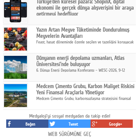
Türkiye'den küresel pazara: ShopinX, dijital
karar verildi.
ekonomi ile gerçek dünya alışverişini bir araya
getirmeyi hedefliyor
Türkiye'de geliştirilen teknoloji girişimi ShopinX, dijital
ekonomi ile gerçek dünya alışveriş deneyimi arasında köprü
Yazın Artan Meyve Tüketiminde Dondurulmuş
kurmayı hedefleyen vizyonuyla uluslararası pazarlara açılıyor.
Meyvelerin Avantajları
Feast, hasat döneminde özenle seçilen ve tazeliğini koruyacak
şekilde dondurulan meyve ürünleriyle tüketicilere dört mevsim
pratik, güvenilir ve lezzetli bir alternatif sunuyor.
Dünyanın enerji depolama uzmanları, Atlas
Üniversitesi'nde buluşuyor
6. Dünya Enerji Depolama Konferansı – WESC-2026, 9-12
Ağustos 2026 tarihleri arasında İstanbul Atlas Üniversitesi ev
sahipliğinde gerçekleştirilecek.
Medcem Çimento Grubu, Karbon Maliyet Riskini
Yeni Finansal Araçlarla Yönetiyor
Medcem Çimento Grubu, karbonsuzlaşma stratejisini finansal
risk yönetimi uygulamalarıyla güçlendiren yeni bir adım attı.
Medyaloji'yi sosyal medyadan da takip edin!
Beğen
Tweet
Google+
WEB SÜRÜMÜNE GEÇ