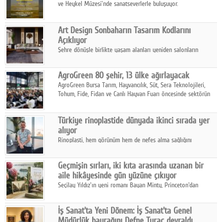
ve Heykel Müzesi'nde sanatseverlerle buluşuyor.
Art Design Sonbaharın Tasarım Kodlarını
Açıklıyor
Şehre dönüşle birlikte yaşam alanları yeniden salonların
kalbine kayarken, mobilya sektörünün öncü markası Art Design
sonbaharın tasarım kodlarını açıklıyor.
AgroGreen 80 şehir, 13 ülke ağırlayacak
AgroGreen Bursa Tarım, Hayvancılık, Süt, Sera Teknolojileri,
Tohum, Fide, Fidan ve Canlı Hayvan Fuarı öncesinde sektörün
tüm paydaşları güç birliği yaptı.
Türkiye rinoplastide dünyada ikinci sırada yer
alıyor
Rinoplasti, hem görünüm hem de nefes alma sağlığını
ilgilendiren yönüyle bu alanın en dikkat çeken başlıklarından
biri konumunda.
Geçmişin sırları, iki kıta arasında uzanan bir
aile hikâyesinde gün yüzüne çıkıyor
Seçilay Yıldız'ın yeni romanı Bayan Minty, Princeton'dan
Büyükada'ya, 1960'ların Adana'sından günümüze uzanan çok
katmanlı bir aile hikâyesi anlatıyor.
İş Sanat'ta Yeni Dönem: İş Sanat'ta Genel
Müdürlük bayrağını Defne Turaç devraldı