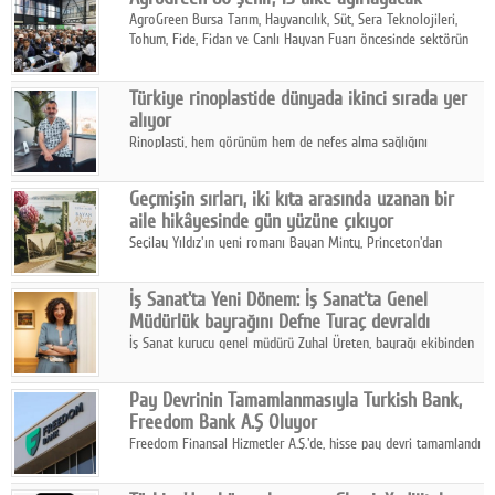
AgroGreen Bursa Tarım, Hayvancılık, Süt, Sera Teknolojileri,
Tohum, Fide, Fidan ve Canlı Hayvan Fuarı öncesinde sektörün
tüm paydaşları güç birliği yaptı.
Türkiye rinoplastide dünyada ikinci sırada yer
alıyor
Rinoplasti, hem görünüm hem de nefes alma sağlığını
ilgilendiren yönüyle bu alanın en dikkat çeken başlıklarından
biri konumunda.
Geçmişin sırları, iki kıta arasında uzanan bir
aile hikâyesinde gün yüzüne çıkıyor
Seçilay Yıldız'ın yeni romanı Bayan Minty, Princeton'dan
Büyükada'ya, 1960'ların Adana'sından günümüze uzanan çok
katmanlı bir aile hikâyesi anlatıyor.
İş Sanat'ta Yeni Dönem: İş Sanat'ta Genel
Müdürlük bayrağını Defne Turaç devraldı
İş Sanat kurucu genel müdürü Zuhal Üreten, bayrağı ekibinden
Defne Turaç'a devretti.
Pay Devrinin Tamamlanmasıyla Turkish Bank,
Freedom Bank A.Ş Oluyor
Freedom Finansal Hizmetler A.Ş.'de, hisse pay devri tamamlandı
ve yönetim kurulu belirlendi. Yapılan genel kurul toplantısında
Turkish Bank'ın ticaret unvanının “Freedom Bank A.Ş.” olmasına