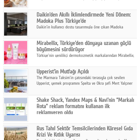
sonuçlarına göre, bal tüketicilerinin yüzde 34'ünün balı çay ve
ıhlamur gibi içeceklerde tercih ettiğini ortaya koyuyor.
Daikin'den Akıllı İklimlendirmede Yeni Dönem:
Madoka Plus Türkiye'de
Daikin'in kullanıcı dostu tasarımıyla öne çıkan Madoka
ailesinin yeni nesil teknolojilerle donatılmış son modeli VRV
kontrol ünitesi Madoka Plus Türkiye'de satışa sunuldu.
Mirabellix, Türkiye'den dünyaya uzanan güçlü
büyümesini sürdürüyor
Türkiye'nin yenilikçi dermokozmetik markalarından Mirabellix,
yüksek kalite standartlarında geliştirdiği cilt ve saç bakım
ürünleriyle hem yurt içinde hem de uluslararası pazarlarda
Upperist'in Mutfağı Açıldı
büyümesini sürdürüyor.
The Marmara Taksim'in çatısındaki terasıyla çok sevilen
Upperist, yemek programını Spelta ve Okra şefi Mert Yalçıner
ile başlatıyor.
Shake Shack, Yandex Maps & Navi'nin “Markalı
Rota” reklam formatını kullanan ilk
reklamveren oldu
Shake Shack, fiziksel restoranlarındaki ziyaretçi sayısını
artırmak amacıyla Cereyan Medya ve Yandex Ads iş birliğiyle
Rus Tahıl Sektör Temsilcilerinden Küresel Gıda
Yandex Maps & Navi'nin yeni "Markalı Rota" reklam formatını
Krizi Ve Kıtlık Uyarısı
kullanan ilk marka oldu.