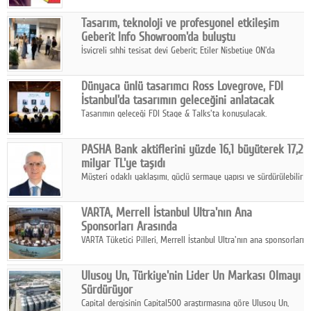
Tasarım, teknoloji ve profesyonel etkileşim
Geberit Info Showroom'da buluştu
İsviçreli sıhhi tesisat devi Geberit; Etiler Nisbetiye ON'da
konumlanan Info Showroom'unda Cosentino ve Smeg iş
ortaklığıyla özel bir davete ev sahipliği yaptı.
Dünyaca ünlü tasarımcı Ross Lovegrove, FDI
İstanbul'da tasarımın geleceğini anlatacak
Tasarımın geleceği FDI Stage & Talks'ta konuşulacak.
PASHA Bank aktiflerini yüzde 16,1 büyüterek 17,2
milyar TL'ye taşıdı
Müşteri odaklı yaklaşımı, güçlü sermaye yapısı ve sürdürülebilir
büyüme stratejisiyle faaliyetlerini sürdüren PASHA Bank, 2026
yılının ilk yarısında güçlü finansal performansını korudu.
VARTA, Merrell İstanbul Ultra'nın Ana
Sponsorları Arasında
VARTA Tüketici Pilleri, Merrell İstanbul Ultra'nın ana sponsorları
arasında yer alarak sporun, performansın ve aktif yaşamın
enerjisine güç katıyor.
Ulusoy Un, Türkiye'nin Lider Un Markası Olmayı
Sürdürüyor
Capital dergisinin Capital500 araştırmasına göre Ulusoy Un,