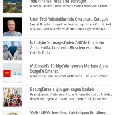
Yeni Finansal Araçlarla Yönetiyor
Medcem Çimento Grubu, karbonsuzlaşma stratejisini finansal
risk yönetimi uygulamalarıyla güçlendiren yeni bir adım attı.
Uzun Tatil Yolculuklarında Omzunuzu Koruyun
Central Hospital Ortopedi ve Travmatoloji Uzmanı Prof. Dr. Akif
Albayrak, basit önlemler ve doğru oturma alışkanlıklarıyla
yolculukların çok daha konforlu geçirilebileceğini belirtiyor.
İş Girişim Sermayesi'nden ABD'de Dev Satın
Alma: Enlila, Crescenta Biosciences'ın Ana
Ortağı Oldu
İş Girişim Sermayesi, biyoteknoloji alanındaki büyüme
stratejisini uluslararası ölçeğe taşıyan satın alma hamlesini
McDonald's Türkiye'nin İşveren Markası Ajans
tamamladı.
Sosyal'e Emanet
Ajans Sosyal, yeni dönemde McDonald's Türkiye'nin işveren
markası iletişim stratejisini oluşturacak.
BeautyEurasia için geri sayım başladı
BeautyEurasia: Uluslararası Kozmetik, Güzellik, Kuaför, Ambalaj,
Hammadde, Hijyen ve Private Label Fuarı, 2–4 Eylül tarihleri
arasında düzenlenecek.
SS26 GUESS Jewellery Koleksiyonu ile Güneş