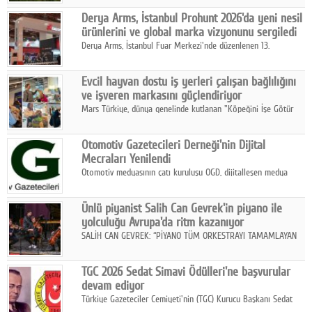
Midilli hattının resmi açılışı gerçekleştirildi.
Google Plus
Derya Arms, İstanbul Prohunt 2026'da yeni nesil
ürünlerini ve global marka vizyonunu sergiledi
© 2026 TÜM HAKLARI SAKLIDIR
Derya Arms, İstanbul Fuar Merkezi'nde düzenlenen 13.
Uluslararası İstanbul Prohunt Av, Silah ve Doğa Sporları
Fuarı'nda sektör profesyonelleri, iş ortakları, bayiler ve son
Evcil hayvan dostu iş yerleri çalışan bağlılığını
kullanıcılarla bir araya geldi.
ve işveren markasını güçlendiriyor
Mars Türkiye, dünya genelinde kutlanan "Köpeğini İşe Götür
Haftası" kapsamında, evcil hayvan dostu iş yeri uygulamalarının
çalışan bağlılığı, iyi olma hali ve işveren markası üzerindeki
Otomotiv Gazetecileri Derneği'nin Dijital
etkisine dikkat çekti.
Mecraları Yenilendi
Otomotiv medyasının çatı kuruluşu OGD, dijitalleşen medya
dünyasına uyum sağlama ve iletişim ağını güçlendirme
hedefiyle internet sitesini ve sosyal medya kanallarını yeniledi.
Ünlü piyanist Salih Can Gevrek'in piyano ile
yolculuğu Avrupa'da ritm kazanıyor
SALİH CAN GEVREK: “PİYANO TÜM ORKESTRAYI TAMAMLAYAN
BİR ENSTRÜMAN OLARAK BAŞLIBAŞINA BİR ORKESTRA GİBİ
ETKİ YARATIYOR"
TGC 2026 Sedat Simavi Ödülleri'ne başvurular
devam ediyor
Türkiye Gazeteciler Cemiyeti'nin (TGC) Kurucu Başkanı Sedat
Simavi adına 50 yıldır verilen ödüllere başvurular devam ediyor.