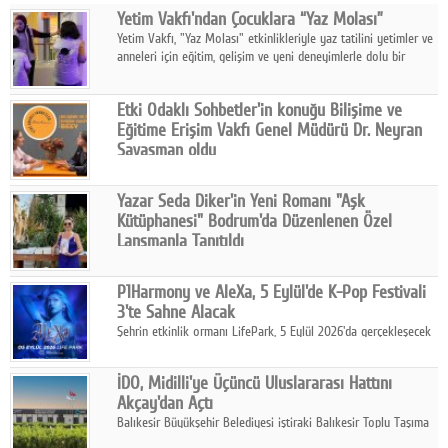
Yetim Vakfı'ndan Çocuklara “Yaz Molası”
Facebook
Yetim Vakfı, "Yaz Molası" etkinlikleriyle yaz tatilini yetimler ve
anneleri için eğitim, gelişim ve yeni deneyimlerle dolu bir
Diziler
programa dönüştürüyor.
Karikatür
Etki Odaklı Sohbetler'in konuğu Bilişime ve
Eğitime Erişim Vakfı Genel Müdürü Dr. Neyran
Youtube
Savaşman oldu
Programda, Türkiye'de bilişime erişimde yaşanan eşitsizlikler,
vakfın bu ihtiyaçtan doğan çalışmaları, Kıvılcım Programı, yapay
Polemik
Yazar Seda Diker'in Yeni Romanı "Aşk
zekânın eğitimde kullanımı ve gelecek dönem hedefleri ele
Kütüphanesi" Bodrum'da Düzenlenen Özel
alındı.
Reklam
Lansmanla Tanıtıldı
Yazar, Eğitmen, Duygu Simyacısı ve İletişim Mentörü Seda
Yazarlar
Diker'in 13. kitabı “Aşk Kütüphanesi” 6 Ağustos'ta Casa dell'Arte
P1Harmony ve AleXa, 5 Eylül'de K-Pop Festivali
Bodrum'da düzenlenen özel lansmanla okurlarıyla buluştu.
3'te Sahne Alacak
Künye
Şehrin etkinlik ormanı LifePark, 5 Eylül 2026'da gerçekleşecek
K-Pop Festivali 3 ile bir kez daha İstanbul'u dünya K-Pop
SOSYAL MEDYA
haritasında önemli bir destinasyon haline getirmeye
İDO, Midilli'ye Üçüncü Uluslararası Hattını
hazırlanıyor.
Facebook
Akçay'dan Açtı
Balıkesir Büyükşehir Belediyesi iştiraki Balıkesir Toplu Taşıma
Twitter
AŞ ( BTT) ve BADO markası iş birliğiyle hayata geçirilen Akçay-