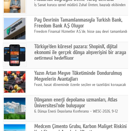
İş Sanat kurucu genel müdürü Zuhal Üreten, bayrağı ekibinden
Defne Turaç'a devretti.
Pay Devrinin Tamamlanmasıyla Turkish Bank,
Freedom Bank A.Ş Oluyor
Freedom Finansal Hizmetler A.Ş.'de, hisse pay devri tamamlandı
ve yönetim kurulu belirlendi. Yapılan genel kurul toplantısında
Turkish Bank'ın ticaret unvanının “Freedom Bank A.Ş.” olmasına
Türkiye'den küresel pazara: ShopinX, dijital
karar verildi.
ekonomi ile gerçek dünya alışverişini bir araya
getirmeyi hedefliyor
Türkiye'de geliştirilen teknoloji girişimi ShopinX, dijital
ekonomi ile gerçek dünya alışveriş deneyimi arasında köprü
Yazın Artan Meyve Tüketiminde Dondurulmuş
kurmayı hedefleyen vizyonuyla uluslararası pazarlara açılıyor.
Meyvelerin Avantajları
Feast, hasat döneminde özenle seçilen ve tazeliğini koruyacak
şekilde dondurulan meyve ürünleriyle tüketicilere dört mevsim
pratik, güvenilir ve lezzetli bir alternatif sunuyor.
Dünyanın enerji depolama uzmanları, Atlas
Üniversitesi'nde buluşuyor
6. Dünya Enerji Depolama Konferansı – WESC-2026, 9-12
Ağustos 2026 tarihleri arasında İstanbul Atlas Üniversitesi ev
sahipliğinde gerçekleştirilecek.
Medcem Çimento Grubu, Karbon Maliyet Riskini