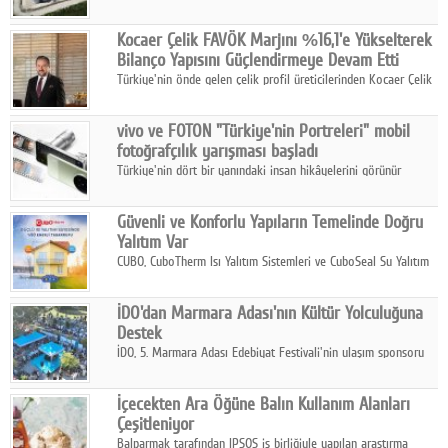
2025 yılında gerçekleştirdiği 66 milyar 937 milyon TL satış
hasılatıyla Türkiye'nin en büyük 83. firması oldu.
Kocaer Çelik FAVÖK Marjını %16,1'e Yükselterek
Bilanço Yapısını Güçlendirmeye Devam Etti
Türkiye'nin önde gelen çelik profil üreticilerinden Kocaer Çelik
ikinci çeyrek ve ilk yarı finansal sonuçlarını açıkladı. Kocaer
Çelik FAVÖK Marjını %16,1'e yükseltti.
vivo ve FOTON "Türkiye'nin Portreleri" mobil
fotoğrafçılık yarışması başladı
Türkiye'nin dört bir yanındaki insan hikâyelerini görünür
kılmayı amaçlayan yarışma, katılımcıları yaşadıkları coğrafyanın
insanını, kültürünü ve yaşamını portre fotoğraflarıyla
Güvenli ve Konforlu Yapıların Temelinde Doğru
anlatmaya davet ediyor.
Yalıtım Var
CUBO, CuboTherm Isı Yalıtım Sistemleri ve CuboSeal Su Yalıtım
Sistemleri ile yapılara dört mevsim konfor, yüksek dayanıklılık
ve sürdürülebilir çözümler sunuyor.
İDO'dan Marmara Adası'nın Kültür Yolculuğuna
Destek
İDO, 5. Marmara Adası Edebiyat Festivali'nin ulaşım sponsoru
olarak kültür, sanat ve ada turizmine olan katkısını devam
ettiriyor.
İçecekten Ara Öğüne Balın Kullanım Alanları
Çeşitleniyor
Balparmak tarafından IPSOS iş birliğiyle yapılan araştırma