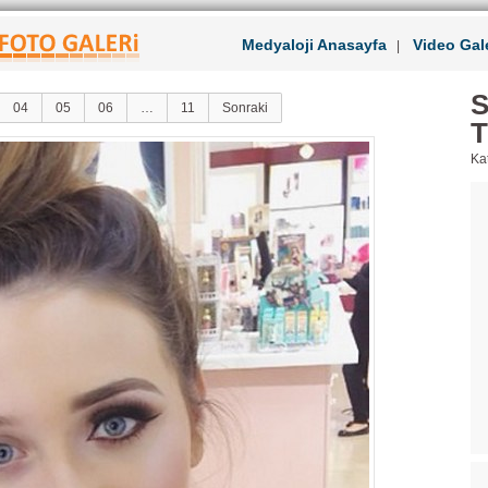
Medyaloji Anasayfa
Video Gale
|
S
04
05
06
…
11
Sonraki
T
Kat