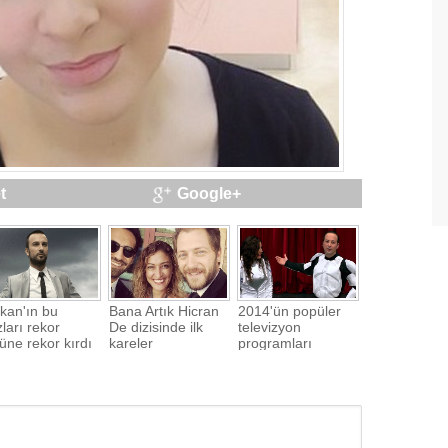
t
Google+
kan'ın bu
Bana Artık Hicran
2014'ün popüler
ları rekor
De dizisinde ilk
televizyon
üne rekor kırdı
kareler
programları