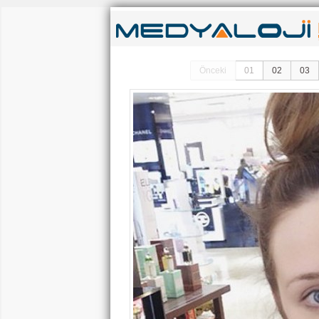
Önceki
01
02
03