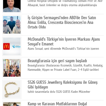
Central Hospital Ortopedi ve Travmatoloji Uzmanı Prof. Dr. Akif
Albayrak, basit önlemler ve doğru oturma alışkanlıklarıyla
yolculukların çok daha konforlu geçirilebileceğini belirtiyor.
İş Girişim Sermayesi'nden ABD'de Dev Satın
Alma: Enlila, Crescenta Biosciences'ın Ana
Ortağı Oldu
İş Girişim Sermayesi, biyoteknoloji alanındaki büyüme
stratejisini uluslararası ölçeğe taşıyan satın alma hamlesini
McDonald's Türkiye'nin İşveren Markası Ajans
tamamladı.
Sosyal'e Emanet
Ajans Sosyal, yeni dönemde McDonald's Türkiye'nin işveren
markası iletişim stratejisini oluşturacak.
BeautyEurasia için geri sayım başladı
BeautyEurasia: Uluslararası Kozmetik, Güzellik, Kuaför, Ambalaj,
Hammadde, Hijyen ve Private Label Fuarı, 2–4 Eylül tarihleri
arasında düzenlenecek.
SS26 GUESS Jewellery Koleksiyonu ile Güneş
Gibi Işıldayın
Işıltılı tasarımlarla dolu SS26 GUESS Kadın Mücevher
Koleksiyonu, yaz gardıroplarına modern lüksün zarif
dokunuşunu taşıyor.
Kamp ve Karavan Mutfaklarının Doğal