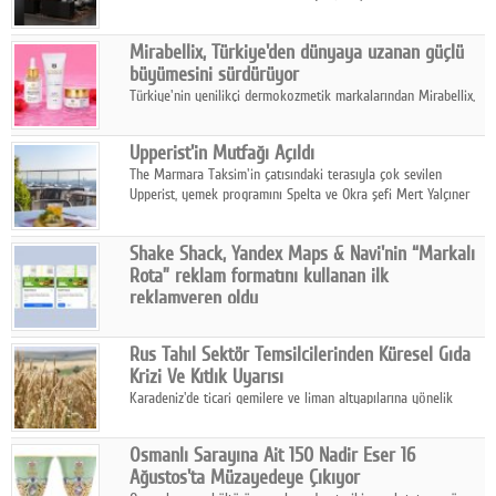
ailesinin yeni nesil teknolojilerle donatılmış son modeli VRV
kontrol ünitesi Madoka Plus Türkiye'de satışa sunuldu.
Mirabellix, Türkiye'den dünyaya uzanan güçlü
büyümesini sürdürüyor
Türkiye'nin yenilikçi dermokozmetik markalarından Mirabellix,
yüksek kalite standartlarında geliştirdiği cilt ve saç bakım
ürünleriyle hem yurt içinde hem de uluslararası pazarlarda
Upperist'in Mutfağı Açıldı
büyümesini sürdürüyor.
The Marmara Taksim'in çatısındaki terasıyla çok sevilen
Upperist, yemek programını Spelta ve Okra şefi Mert Yalçıner
ile başlatıyor.
Shake Shack, Yandex Maps & Navi'nin “Markalı
Rota” reklam formatını kullanan ilk
reklamveren oldu
Shake Shack, fiziksel restoranlarındaki ziyaretçi sayısını
artırmak amacıyla Cereyan Medya ve Yandex Ads iş birliğiyle
Rus Tahıl Sektör Temsilcilerinden Küresel Gıda
Yandex Maps & Navi'nin yeni "Markalı Rota" reklam formatını
Krizi Ve Kıtlık Uyarısı
kullanan ilk marka oldu.
Karadeniz'de ticari gemilere ve liman altyapılarına yönelik
artan saldırılar, küresel tahıl piyasalarını alarm durumuna
geçirdi.
Osmanlı Sarayına Ait 150 Nadir Eser 16
Ağustos'ta Müzayedeye Çıkıyor