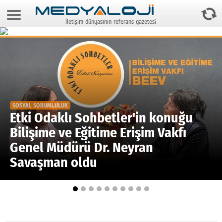
9 Ağustos 2026 7:40:07
İletişim dünyasının referans gazetesi
Anasayfa
Foto Galeri
Video Galeri
Gazeteler
SOSYAL SORUMLULUK
Medya
Etki Odaklı Sohbetler'in konuğu
Bilişime ve Eğitime Erişim Vakfı
Reyting-tiraj
Genel Müdürü Dr. Neyran
Teknoloji
Savaşman oldu
Televizyon
Dünya
Pr