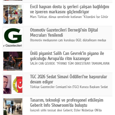
Fuarı'nda sektör profesyonelleri, iş ortakları, bayiler ve son
Google Plus
Evcil hayvan dostu iş yerleri çalışan bağlılığını
kullanıcılarla bir araya geldi.
ve işveren markasını güçlendiriyor
© 2026 TÜM HAKLARI SAKLIDIR
Mars Türkiye, dünya genelinde kutlanan "Köpeğini İşe Götür
Haftası" kapsamında, evcil hayvan dostu iş yeri uygulamalarının
çalışan bağlılığı, iyi olma hali ve işveren markası üzerindeki
Otomotiv Gazetecileri Derneği'nin Dijital
etkisine dikkat çekti.
Mecraları Yenilendi
Otomotiv medyasının çatı kuruluşu OGD, dijitalleşen medya
dünyasına uyum sağlama ve iletişim ağını güçlendirme
hedefiyle internet sitesini ve sosyal medya kanallarını yeniledi.
Ünlü piyanist Salih Can Gevrek'in piyano ile
yolculuğu Avrupa'da ritm kazanıyor
SALİH CAN GEVREK: “PİYANO TÜM ORKESTRAYI TAMAMLAYAN
BİR ENSTRÜMAN OLARAK BAŞLIBAŞINA BİR ORKESTRA GİBİ
ETKİ YARATIYOR"
TGC 2026 Sedat Simavi Ödülleri'ne başvurular
devam ediyor
Türkiye Gazeteciler Cemiyeti'nin (TGC) Kurucu Başkanı Sedat
Simavi adına 50 yıldır verilen ödüllere başvurular devam ediyor.
Tasarım, teknoloji ve profesyonel etkileşim
Geberit Info Showroom'da buluştu
İsviçreli sıhhi tesisat devi Geberit; Etiler Nisbetiye ON'da
konumlanan Info Showroom'unda Cosentino ve Smeg iş