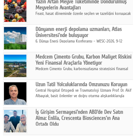
Yazın Artan Meyve Tüketiminde Dondurulmuş
kurmayı hedefleyen vizyonuyla uluslararası pazarlara açılıyor.
Meyvelerin Avantajları
Feast, hasat döneminde özenle seçilen ve tazeliğini koruyacak
şekilde dondurulan meyve ürünleriyle tüketicilere dört mevsim
pratik, güvenilir ve lezzetli bir alternatif sunuyor.
Dünyanın enerji depolama uzmanları, Atlas
Üniversitesi'nde buluşuyor
6. Dünya Enerji Depolama Konferansı – WESC-2026, 9-12
Ağustos 2026 tarihleri arasında İstanbul Atlas Üniversitesi ev
sahipliğinde gerçekleştirilecek.
Medcem Çimento Grubu, Karbon Maliyet Riskini
Yeni Finansal Araçlarla Yönetiyor
Medcem Çimento Grubu, karbonsuzlaşma stratejisini finansal
risk yönetimi uygulamalarıyla güçlendiren yeni bir adım attı.
Uzun Tatil Yolculuklarında Omzunuzu Koruyun
Central Hospital Ortopedi ve Travmatoloji Uzmanı Prof. Dr. Akif
Albayrak, basit önlemler ve doğru oturma alışkanlıklarıyla
yolculukların çok daha konforlu geçirilebileceğini belirtiyor.
İş Girişim Sermayesi'nden ABD'de Dev Satın
Alma: Enlila, Crescenta Biosciences'ın Ana
Ortağı Oldu
İş Girişim Sermayesi, biyoteknoloji alanındaki büyüme
stratejisini uluslararası ölçeğe taşıyan satın alma hamlesini