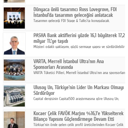
ortaklığıyla özel bir davete ev sahipliği yaptı.
Dünyaca ünlü tasarımcı Ross Lovegrove, FDI
İstanbul'da tasarımın geleceğini anlatacak
Tasarımın geleceği FDI Stage & Talks'ta konuşulacak.
PASHA Bank aktiflerini yüzde 16,1 büyüterek 17,2
milyar TL'ye taşıdı
Müşteri odaklı yaklaşımı, güçlü sermaye yapısı ve sürdürülebilir
büyüme stratejisiyle faaliyetlerini sürdüren PASHA Bank, 2026
yılının ilk yarısında güçlü finansal performansını korudu.
VARTA, Merrell İstanbul Ultra'nın Ana
Sponsorları Arasında
VARTA Tüketici Pilleri, Merrell İstanbul Ultra'nın ana sponsorları
arasında yer alarak sporun, performansın ve aktif yaşamın
enerjisine güç katıyor.
Ulusoy Un, Türkiye'nin Lider Un Markası Olmayı
Sürdürüyor
Capital dergisinin Capital500 araştırmasına göre Ulusoy Un,
2025 yılında gerçekleştirdiği 66 milyar 937 milyon TL satış
hasılatıyla Türkiye'nin en büyük 83. firması oldu.
Kocaer Çelik FAVÖK Marjını %16,1'e Yükselterek
Bilanço Yapısını Güçlendirmeye Devam Etti
Türkiye'nin önde gelen çelik profil üreticilerinden Kocaer Çelik