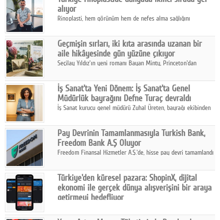
alıyor
Rinoplasti, hem görünüm hem de nefes alma sağlığını
ilgilendiren yönüyle bu alanın en dikkat çeken başlıklarından
biri konumunda.
Geçmişin sırları, iki kıta arasında uzanan bir
aile hikâyesinde gün yüzüne çıkıyor
Seçilay Yıldız'ın yeni romanı Bayan Minty, Princeton'dan
Büyükada'ya, 1960'ların Adana'sından günümüze uzanan çok
katmanlı bir aile hikâyesi anlatıyor.
İş Sanat'ta Yeni Dönem: İş Sanat'ta Genel
Müdürlük bayrağını Defne Turaç devraldı
İş Sanat kurucu genel müdürü Zuhal Üreten, bayrağı ekibinden
Defne Turaç'a devretti.
Pay Devrinin Tamamlanmasıyla Turkish Bank,
Freedom Bank A.Ş Oluyor
Freedom Finansal Hizmetler A.Ş.'de, hisse pay devri tamamlandı
ve yönetim kurulu belirlendi. Yapılan genel kurul toplantısında
Turkish Bank'ın ticaret unvanının “Freedom Bank A.Ş.” olmasına
Türkiye'den küresel pazara: ShopinX, dijital
karar verildi.
ekonomi ile gerçek dünya alışverişini bir araya
getirmeyi hedefliyor
Türkiye'de geliştirilen teknoloji girişimi ShopinX, dijital
ekonomi ile gerçek dünya alışveriş deneyimi arasında köprü