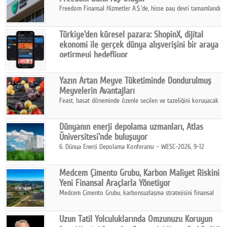
Freedom Finansal Hizmetler A.Ş.'de, hisse pay devri tamamlandı
ve yönetim kurulu belirlendi. Yapılan genel kurul toplantısında
Turkish Bank'ın ticaret unvanının “Freedom Bank A.Ş.” olmasına
Türkiye'den küresel pazara: ShopinX, dijital
karar verildi.
ekonomi ile gerçek dünya alışverişini bir araya
getirmeyi hedefliyor
Türkiye'de geliştirilen teknoloji girişimi ShopinX, dijital
ekonomi ile gerçek dünya alışveriş deneyimi arasında köprü
Yazın Artan Meyve Tüketiminde Dondurulmuş
kurmayı hedefleyen vizyonuyla uluslararası pazarlara açılıyor.
Meyvelerin Avantajları
Feast, hasat döneminde özenle seçilen ve tazeliğini koruyacak
şekilde dondurulan meyve ürünleriyle tüketicilere dört mevsim
pratik, güvenilir ve lezzetli bir alternatif sunuyor.
Dünyanın enerji depolama uzmanları, Atlas
Üniversitesi'nde buluşuyor
6. Dünya Enerji Depolama Konferansı – WESC-2026, 9-12
Ağustos 2026 tarihleri arasında İstanbul Atlas Üniversitesi ev
sahipliğinde gerçekleştirilecek.
Medcem Çimento Grubu, Karbon Maliyet Riskini
Yeni Finansal Araçlarla Yönetiyor
Medcem Çimento Grubu, karbonsuzlaşma stratejisini finansal
risk yönetimi uygulamalarıyla güçlendiren yeni bir adım attı.
Uzun Tatil Yolculuklarında Omzunuzu Koruyun