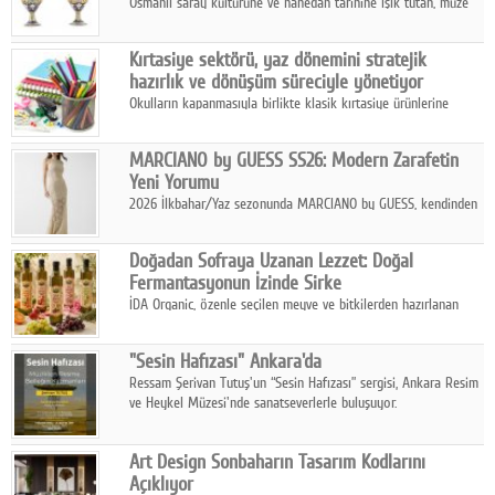
Osmanlı saray kültürüne ve hanedan tarihine ışık tutan, müze
koleksiyonlarıyla yarışacak nitelikteki 150 seçkin eser, 16
Ağustos'ta Arthill Müzecilik'in düzenleyeceği özel müzayedede
Kırtasiye sektörü, yaz dönemini stratejik
koleksiyonerlerle buluşuyor
hazırlık ve dönüşüm süreciyle yönetiyor
Okulların kapanmasıyla birlikte klasik kırtasiye ürünlerine
yönelik talepte azalma yaşansa da sektör yaz aylarını hobi,
sanat ve eğitici aktivite ürünleriyle dinamik bir biçimde
MARCIANO by GUESS SS26: Modern Zarafetin
geçiriyor.
Yeni Yorumu
2026 İlkbahar/Yaz sezonunda MARCIANO by GUESS, kendinden
emin bir duruşu modern bir çekicilik anlayışıyla buluşturuyor.
Doğadan Sofraya Uzanan Lezzet: Doğal
Fermantasyonun İzinde Sirke
İDA Organic, özenle seçilen meyve ve bitkilerden hazırlanan
sirke çeşitleriyle geleneksel lezzet kültürünü bugünün
sofralarına taşıyor.
"Sesin Hafızası" Ankara'da
Ressam Şerivan Tutuş'un “Sesin Hafızası” sergisi, Ankara Resim
ve Heykel Müzesi'nde sanatseverlerle buluşuyor.
Art Design Sonbaharın Tasarım Kodlarını
Açıklıyor