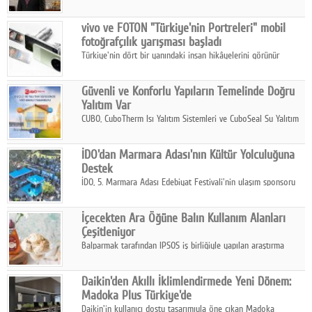
ikinci çeyrek ve ilk yarı finansal sonuçlarını açıkladı. Kocaer
Çelik FAVÖK Marjını %16,1'e yükseltti.
vivo ve FOTON "Türkiye'nin Portreleri" mobil
fotoğrafçılık yarışması başladı
Türkiye'nin dört bir yanındaki insan hikâyelerini görünür
kılmayı amaçlayan yarışma, katılımcıları yaşadıkları coğrafyanın
insanını, kültürünü ve yaşamını portre fotoğraflarıyla
Güvenli ve Konforlu Yapıların Temelinde Doğru
anlatmaya davet ediyor.
Yalıtım Var
CUBO, CuboTherm Isı Yalıtım Sistemleri ve CuboSeal Su Yalıtım
Sistemleri ile yapılara dört mevsim konfor, yüksek dayanıklılık
ve sürdürülebilir çözümler sunuyor.
İDO'dan Marmara Adası'nın Kültür Yolculuğuna
Destek
İDO, 5. Marmara Adası Edebiyat Festivali'nin ulaşım sponsoru
olarak kültür, sanat ve ada turizmine olan katkısını devam
ettiriyor.
İçecekten Ara Öğüne Balın Kullanım Alanları
Çeşitleniyor
Balparmak tarafından IPSOS iş birliğiyle yapılan araştırma
sonuçlarına göre, bal tüketicilerinin yüzde 34'ünün balı çay ve
ıhlamur gibi içeceklerde tercih ettiğini ortaya koyuyor.
Daikin'den Akıllı İklimlendirmede Yeni Dönem:
Madoka Plus Türkiye'de
Daikin'in kullanıcı dostu tasarımıyla öne çıkan Madoka