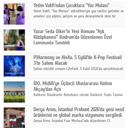
Yetim Vakfı'ndan Çocuklara “Yaz Molası”
Facebook
Yetim Vakfı, "Yaz Molası" etkinlikleriyle yaz tatilini yetimler ve
anneleri için eğitim, gelişim ve yeni deneyimlerle dolu bir
Diziler
programa dönüştürüyor.
Karikatür
Yazar Seda Diker'in Yeni Romanı "Aşk
Kütüphanesi" Bodrum'da Düzenlenen Özel
Youtube
Lansmanla Tanıtıldı
Yazar, Eğitmen, Duygu Simyacısı ve İletişim Mentörü Seda
Diker'in 13. kitabı “Aşk Kütüphanesi” 6 Ağustos'ta Casa dell'Arte
Polemik
P1Harmony ve AleXa, 5 Eylül'de K-Pop Festivali
Bodrum'da düzenlenen özel lansmanla okurlarıyla buluştu.
3'te Sahne Alacak
Reklam
Şehrin etkinlik ormanı LifePark, 5 Eylül 2026'da gerçekleşecek
K-Pop Festivali 3 ile bir kez daha İstanbul'u dünya K-Pop
Yazarlar
haritasında önemli bir destinasyon haline getirmeye
İDO, Midilli'ye Üçüncü Uluslararası Hattını
hazırlanıyor.
Akçay'dan Açtı
Künye
Balıkesir Büyükşehir Belediyesi iştiraki Balıkesir Toplu Taşıma
AŞ ( BTT) ve BADO markası iş birliğiyle hayata geçirilen Akçay-
SOSYAL MEDYA
Midilli hattının resmi açılışı gerçekleştirildi.
Derya Arms, İstanbul Prohunt 2026'da yeni nesil
Facebook
ürünlerini ve global marka vizyonunu sergiledi
Derya Arms, İstanbul Fuar Merkezi'nde düzenlenen 13.
Twitter
Uluslararası İstanbul Prohunt Av, Silah ve Doğa Sporları