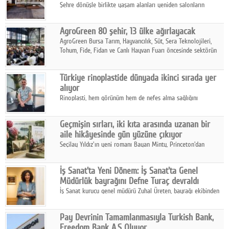
Şehre dönüşle birlikte yaşam alanları yeniden salonların
kalbine kayarken, mobilya sektörünün öncü markası Art Design
sonbaharın tasarım kodlarını açıklıyor.
AgroGreen 80 şehir, 13 ülke ağırlayacak
AgroGreen Bursa Tarım, Hayvancılık, Süt, Sera Teknolojileri,
Tohum, Fide, Fidan ve Canlı Hayvan Fuarı öncesinde sektörün
tüm paydaşları güç birliği yaptı.
Türkiye rinoplastide dünyada ikinci sırada yer
alıyor
Rinoplasti, hem görünüm hem de nefes alma sağlığını
ilgilendiren yönüyle bu alanın en dikkat çeken başlıklarından
biri konumunda.
Geçmişin sırları, iki kıta arasında uzanan bir
aile hikâyesinde gün yüzüne çıkıyor
Seçilay Yıldız'ın yeni romanı Bayan Minty, Princeton'dan
Büyükada'ya, 1960'ların Adana'sından günümüze uzanan çok
katmanlı bir aile hikâyesi anlatıyor.
İş Sanat'ta Yeni Dönem: İş Sanat'ta Genel
Müdürlük bayrağını Defne Turaç devraldı
İş Sanat kurucu genel müdürü Zuhal Üreten, bayrağı ekibinden
Defne Turaç'a devretti.
Pay Devrinin Tamamlanmasıyla Turkish Bank,
Freedom Bank A.Ş Oluyor