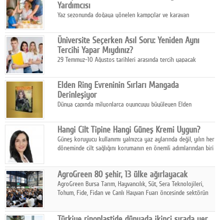
Yardımcısı
Yaz sezonunda doğaya yönelen kampçılar ve karavan
tutkunları, bulaşıklar için sıcak suya ihtiyaç duymadan güçlü
temizlik sağlayan, çevreye duyarlı bitkisel içerikli ürünleri tercih
Üniversite Seçerken Asıl Soru: Yeniden Aynı
ediyor.
Tercihi Yapar Mıydınız?
29 Temmuz-10 Ağustos tarihleri arasında tercih yapacak
milyonlarca üniversite adayı için en kritik karar süreci başladı.
Elden Ring Evreninin Sırları Mangada
Derinleşiyor
Dünya çapında milyonlarca oyuncuyu büyüleyen Elden
Ring evreni, resmi manga serisi Altın Ağaç'a Yolculuk ile mizahı,
aksiyonu ve karanlık fantastik atmosferi bir araya getirmeyi
Hangi Cilt Tipine Hangi Güneş Kremi Uygun?
sürdürüyor.
Güneş koruyucu kullanımı yalnızca yaz aylarında değil, yılın her
döneminde cilt sağlığını korumanın en önemli adımlarından biri
olarak öne çıkıyor.
AgroGreen 80 şehir, 13 ülke ağırlayacak
AgroGreen Bursa Tarım, Hayvancılık, Süt, Sera Teknolojileri,
Tohum, Fide, Fidan ve Canlı Hayvan Fuarı öncesinde sektörün
tüm paydaşları güç birliği yaptı.
Türkiye rinoplastide dünyada ikinci sırada yer