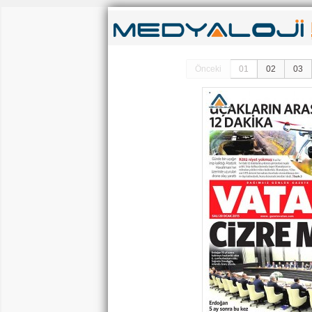
Önceki
01
02
03