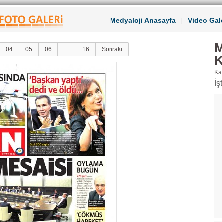
Medyaloji Anasayfa
Video Gale
|
M
04
05
06
…
16
Sonraki
K
Kat
İş