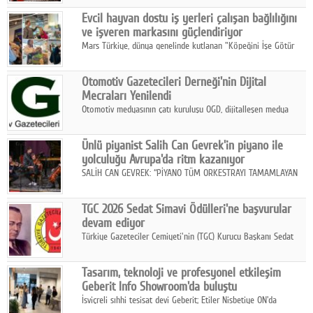
Fuarı'nda sektör profesyonelleri, iş ortakları, bayiler ve son
Google Plus
Evcil hayvan dostu iş yerleri çalışan bağlılığını
kullanıcılarla bir araya geldi.
ve işveren markasını güçlendiriyor
© 2026 TÜM HAKLARI SAKLIDIR
Mars Türkiye, dünya genelinde kutlanan "Köpeğini İşe Götür
Haftası" kapsamında, evcil hayvan dostu iş yeri uygulamalarının
çalışan bağlılığı, iyi olma hali ve işveren markası üzerindeki
Otomotiv Gazetecileri Derneği'nin Dijital
etkisine dikkat çekti.
Mecraları Yenilendi
Otomotiv medyasının çatı kuruluşu OGD, dijitalleşen medya
dünyasına uyum sağlama ve iletişim ağını güçlendirme
hedefiyle internet sitesini ve sosyal medya kanallarını yeniledi.
Ünlü piyanist Salih Can Gevrek'in piyano ile
yolculuğu Avrupa'da ritm kazanıyor
SALİH CAN GEVREK: “PİYANO TÜM ORKESTRAYI TAMAMLAYAN
BİR ENSTRÜMAN OLARAK BAŞLIBAŞINA BİR ORKESTRA GİBİ
ETKİ YARATIYOR"
TGC 2026 Sedat Simavi Ödülleri'ne başvurular
devam ediyor
Türkiye Gazeteciler Cemiyeti'nin (TGC) Kurucu Başkanı Sedat
Simavi adına 50 yıldır verilen ödüllere başvurular devam ediyor.
Tasarım, teknoloji ve profesyonel etkileşim
Geberit Info Showroom'da buluştu
İsviçreli sıhhi tesisat devi Geberit; Etiler Nisbetiye ON'da
konumlanan Info Showroom'unda Cosentino ve Smeg iş