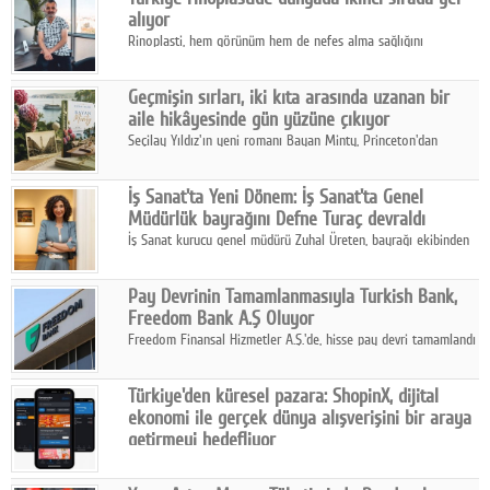
alıyor
Rinoplasti, hem görünüm hem de nefes alma sağlığını
ilgilendiren yönüyle bu alanın en dikkat çeken başlıklarından
biri konumunda.
Geçmişin sırları, iki kıta arasında uzanan bir
aile hikâyesinde gün yüzüne çıkıyor
Seçilay Yıldız'ın yeni romanı Bayan Minty, Princeton'dan
Büyükada'ya, 1960'ların Adana'sından günümüze uzanan çok
katmanlı bir aile hikâyesi anlatıyor.
İş Sanat'ta Yeni Dönem: İş Sanat'ta Genel
Müdürlük bayrağını Defne Turaç devraldı
İş Sanat kurucu genel müdürü Zuhal Üreten, bayrağı ekibinden
Defne Turaç'a devretti.
Pay Devrinin Tamamlanmasıyla Turkish Bank,
Freedom Bank A.Ş Oluyor
Freedom Finansal Hizmetler A.Ş.'de, hisse pay devri tamamlandı
ve yönetim kurulu belirlendi. Yapılan genel kurul toplantısında
Turkish Bank'ın ticaret unvanının “Freedom Bank A.Ş.” olmasına
Türkiye'den küresel pazara: ShopinX, dijital
karar verildi.
ekonomi ile gerçek dünya alışverişini bir araya
getirmeyi hedefliyor
Türkiye'de geliştirilen teknoloji girişimi ShopinX, dijital
ekonomi ile gerçek dünya alışveriş deneyimi arasında köprü