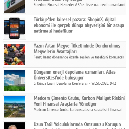
Freedom Finansal Hizmetler A.Ş.'de, hisse pay devri tamamlandı
ve yönetim kurulu belirlendi. Yapılan genel kurul toplantısında
Turkish Bank'ın ticaret unvanının “Freedom Bank A.Ş.” olmasına
Türkiye'den küresel pazara: ShopinX, dijital
karar verildi.
ekonomi ile gerçek dünya alışverişini bir araya
getirmeyi hedefliyor
Türkiye'de geliştirilen teknoloji girişimi ShopinX, dijital
ekonomi ile gerçek dünya alışveriş deneyimi arasında köprü
Yazın Artan Meyve Tüketiminde Dondurulmuş
kurmayı hedefleyen vizyonuyla uluslararası pazarlara açılıyor.
Meyvelerin Avantajları
Feast, hasat döneminde özenle seçilen ve tazeliğini koruyacak
şekilde dondurulan meyve ürünleriyle tüketicilere dört mevsim
pratik, güvenilir ve lezzetli bir alternatif sunuyor.
Dünyanın enerji depolama uzmanları, Atlas
Üniversitesi'nde buluşuyor
6. Dünya Enerji Depolama Konferansı – WESC-2026, 9-12
Ağustos 2026 tarihleri arasında İstanbul Atlas Üniversitesi ev
sahipliğinde gerçekleştirilecek.
Medcem Çimento Grubu, Karbon Maliyet Riskini
Yeni Finansal Araçlarla Yönetiyor
Medcem Çimento Grubu, karbonsuzlaşma stratejisini finansal
risk yönetimi uygulamalarıyla güçlendiren yeni bir adım attı.
Uzun Tatil Yolculuklarında Omzunuzu Koruyun