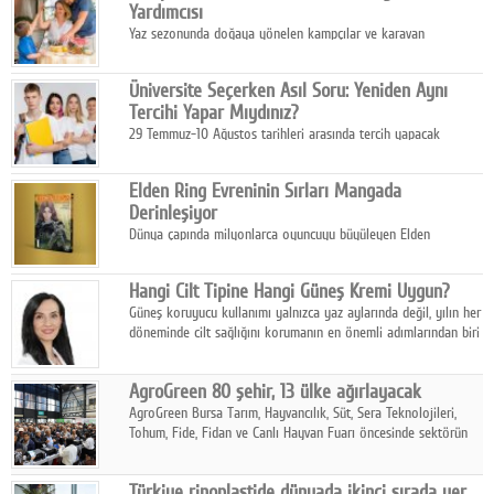
Yardımcısı
Yaz sezonunda doğaya yönelen kampçılar ve karavan
tutkunları, bulaşıklar için sıcak suya ihtiyaç duymadan güçlü
temizlik sağlayan, çevreye duyarlı bitkisel içerikli ürünleri tercih
Üniversite Seçerken Asıl Soru: Yeniden Aynı
ediyor.
Tercihi Yapar Mıydınız?
29 Temmuz-10 Ağustos tarihleri arasında tercih yapacak
milyonlarca üniversite adayı için en kritik karar süreci başladı.
Elden Ring Evreninin Sırları Mangada
Derinleşiyor
Dünya çapında milyonlarca oyuncuyu büyüleyen Elden
Ring evreni, resmi manga serisi Altın Ağaç'a Yolculuk ile mizahı,
aksiyonu ve karanlık fantastik atmosferi bir araya getirmeyi
Hangi Cilt Tipine Hangi Güneş Kremi Uygun?
sürdürüyor.
Güneş koruyucu kullanımı yalnızca yaz aylarında değil, yılın her
döneminde cilt sağlığını korumanın en önemli adımlarından biri
olarak öne çıkıyor.
AgroGreen 80 şehir, 13 ülke ağırlayacak
AgroGreen Bursa Tarım, Hayvancılık, Süt, Sera Teknolojileri,
Tohum, Fide, Fidan ve Canlı Hayvan Fuarı öncesinde sektörün
tüm paydaşları güç birliği yaptı.
Türkiye rinoplastide dünyada ikinci sırada yer