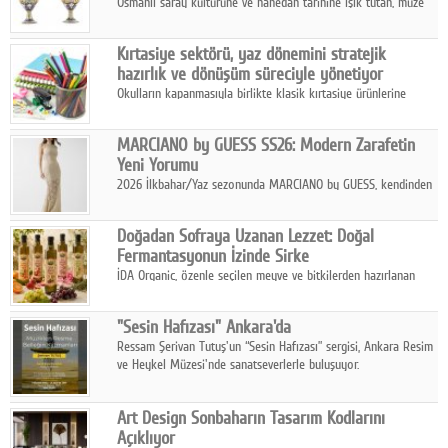
Osmanlı saray kültürüne ve hanedan tarihine ışık tutan, müze
koleksiyonlarıyla yarışacak nitelikteki 150 seçkin eser, 16
Ağustos'ta Arthill Müzecilik'in düzenleyeceği özel müzayedede
Kırtasiye sektörü, yaz dönemini stratejik
koleksiyonerlerle buluşuyor
hazırlık ve dönüşüm süreciyle yönetiyor
Okulların kapanmasıyla birlikte klasik kırtasiye ürünlerine
yönelik talepte azalma yaşansa da sektör yaz aylarını hobi,
sanat ve eğitici aktivite ürünleriyle dinamik bir biçimde
MARCIANO by GUESS SS26: Modern Zarafetin
geçiriyor.
Yeni Yorumu
2026 İlkbahar/Yaz sezonunda MARCIANO by GUESS, kendinden
emin bir duruşu modern bir çekicilik anlayışıyla buluşturuyor.
Doğadan Sofraya Uzanan Lezzet: Doğal
Fermantasyonun İzinde Sirke
İDA Organic, özenle seçilen meyve ve bitkilerden hazırlanan
sirke çeşitleriyle geleneksel lezzet kültürünü bugünün
sofralarına taşıyor.
"Sesin Hafızası" Ankara'da
Ressam Şerivan Tutuş'un “Sesin Hafızası” sergisi, Ankara Resim
ve Heykel Müzesi'nde sanatseverlerle buluşuyor.
Art Design Sonbaharın Tasarım Kodlarını
Açıklıyor