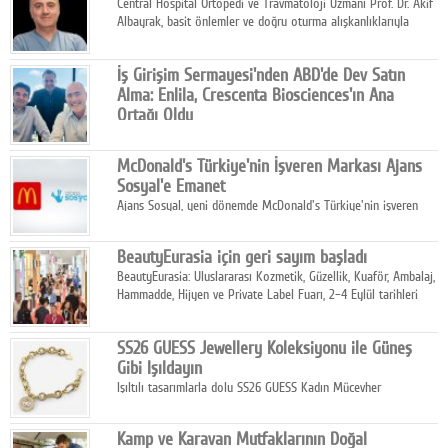
Central Hospital Ortopedi ve Travmatoloji Uzmanı Prof. Dr. Akif
Albayrak, basit önlemler ve doğru oturma alışkanlıklarıyla
yolculukların çok daha konforlu geçirilebileceğini belirtiyor.
İş Girişim Sermayesi'nden ABD'de Dev Satın
Alma: Enlila, Crescenta Biosciences'ın Ana
Ortağı Oldu
İş Girişim Sermayesi, biyoteknoloji alanındaki büyüme
stratejisini uluslararası ölçeğe taşıyan satın alma hamlesini
McDonald's Türkiye'nin İşveren Markası Ajans
tamamladı.
Sosyal'e Emanet
Ajans Sosyal, yeni dönemde McDonald's Türkiye'nin işveren
markası iletişim stratejisini oluşturacak.
BeautyEurasia için geri sayım başladı
BeautyEurasia: Uluslararası Kozmetik, Güzellik, Kuaför, Ambalaj,
Hammadde, Hijyen ve Private Label Fuarı, 2–4 Eylül tarihleri
arasında düzenlenecek.
SS26 GUESS Jewellery Koleksiyonu ile Güneş
Gibi Işıldayın
Işıltılı tasarımlarla dolu SS26 GUESS Kadın Mücevher
Koleksiyonu, yaz gardıroplarına modern lüksün zarif
dokunuşunu taşıyor.
Kamp ve Karavan Mutfaklarının Doğal