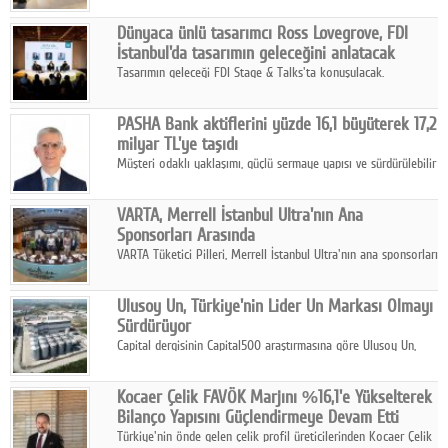
ortaklığıyla özel bir davete ev sahipliği yaptı.
Dünyaca ünlü tasarımcı Ross Lovegrove, FDI
İstanbul'da tasarımın geleceğini anlatacak
Tasarımın geleceği FDI Stage & Talks'ta konuşulacak.
PASHA Bank aktiflerini yüzde 16,1 büyüterek 17,2
milyar TL'ye taşıdı
Müşteri odaklı yaklaşımı, güçlü sermaye yapısı ve sürdürülebilir
büyüme stratejisiyle faaliyetlerini sürdüren PASHA Bank, 2026
yılının ilk yarısında güçlü finansal performansını korudu.
VARTA, Merrell İstanbul Ultra'nın Ana
Sponsorları Arasında
VARTA Tüketici Pilleri, Merrell İstanbul Ultra'nın ana sponsorları
arasında yer alarak sporun, performansın ve aktif yaşamın
enerjisine güç katıyor.
Ulusoy Un, Türkiye'nin Lider Un Markası Olmayı
Sürdürüyor
Capital dergisinin Capital500 araştırmasına göre Ulusoy Un,
2025 yılında gerçekleştirdiği 66 milyar 937 milyon TL satış
hasılatıyla Türkiye'nin en büyük 83. firması oldu.
Kocaer Çelik FAVÖK Marjını %16,1'e Yükselterek
Bilanço Yapısını Güçlendirmeye Devam Etti
Türkiye'nin önde gelen çelik profil üreticilerinden Kocaer Çelik