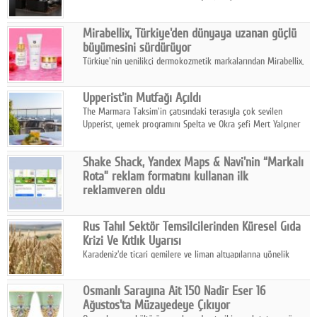
ailesinin yeni nesil teknolojilerle donatılmış son modeli VRV
kontrol ünitesi Madoka Plus Türkiye'de satışa sunuldu.
Mirabellix, Türkiye'den dünyaya uzanan güçlü
büyümesini sürdürüyor
Türkiye'nin yenilikçi dermokozmetik markalarından Mirabellix,
yüksek kalite standartlarında geliştirdiği cilt ve saç bakım
ürünleriyle hem yurt içinde hem de uluslararası pazarlarda
Upperist'in Mutfağı Açıldı
büyümesini sürdürüyor.
The Marmara Taksim'in çatısındaki terasıyla çok sevilen
Upperist, yemek programını Spelta ve Okra şefi Mert Yalçıner
ile başlatıyor.
Shake Shack, Yandex Maps & Navi'nin “Markalı
Rota” reklam formatını kullanan ilk
reklamveren oldu
Shake Shack, fiziksel restoranlarındaki ziyaretçi sayısını
artırmak amacıyla Cereyan Medya ve Yandex Ads iş birliğiyle
Rus Tahıl Sektör Temsilcilerinden Küresel Gıda
Yandex Maps & Navi'nin yeni "Markalı Rota" reklam formatını
Krizi Ve Kıtlık Uyarısı
kullanan ilk marka oldu.
Karadeniz'de ticari gemilere ve liman altyapılarına yönelik
artan saldırılar, küresel tahıl piyasalarını alarm durumuna
geçirdi.
Osmanlı Sarayına Ait 150 Nadir Eser 16
Ağustos'ta Müzayedeye Çıkıyor