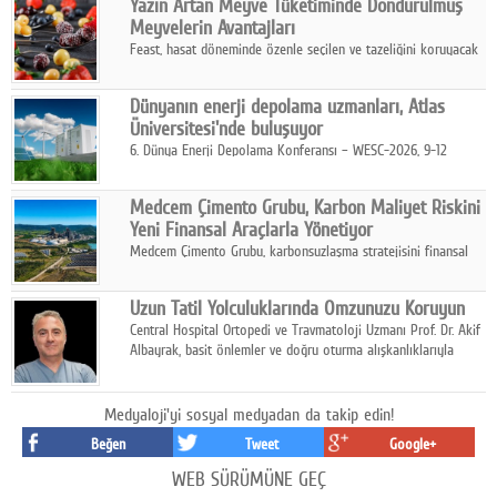
Yazın Artan Meyve Tüketiminde Dondurulmuş
kurmayı hedefleyen vizyonuyla uluslararası pazarlara açılıyor.
Meyvelerin Avantajları
Feast, hasat döneminde özenle seçilen ve tazeliğini koruyacak
şekilde dondurulan meyve ürünleriyle tüketicilere dört mevsim
pratik, güvenilir ve lezzetli bir alternatif sunuyor.
Dünyanın enerji depolama uzmanları, Atlas
Üniversitesi'nde buluşuyor
6. Dünya Enerji Depolama Konferansı – WESC-2026, 9-12
Ağustos 2026 tarihleri arasında İstanbul Atlas Üniversitesi ev
sahipliğinde gerçekleştirilecek.
Medcem Çimento Grubu, Karbon Maliyet Riskini
Yeni Finansal Araçlarla Yönetiyor
Medcem Çimento Grubu, karbonsuzlaşma stratejisini finansal
risk yönetimi uygulamalarıyla güçlendiren yeni bir adım attı.
Uzun Tatil Yolculuklarında Omzunuzu Koruyun
Central Hospital Ortopedi ve Travmatoloji Uzmanı Prof. Dr. Akif
Albayrak, basit önlemler ve doğru oturma alışkanlıklarıyla
yolculukların çok daha konforlu geçirilebileceğini belirtiyor.
Medyaloji'yi sosyal medyadan da takip edin!
Beğen
Tweet
Google+
WEB SÜRÜMÜNE GEÇ