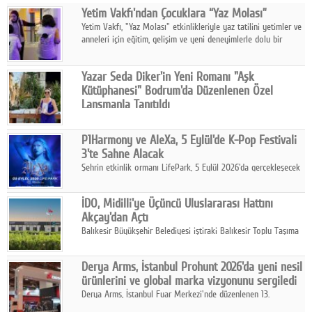
Yetim Vakfı'ndan Çocuklara “Yaz Molası”
Facebook
Yetim Vakfı, "Yaz Molası" etkinlikleriyle yaz tatilini yetimler ve
anneleri için eğitim, gelişim ve yeni deneyimlerle dolu bir
Diziler
programa dönüştürüyor.
Karikatür
Yazar Seda Diker'in Yeni Romanı "Aşk
Kütüphanesi" Bodrum'da Düzenlenen Özel
Youtube
Lansmanla Tanıtıldı
Yazar, Eğitmen, Duygu Simyacısı ve İletişim Mentörü Seda
Diker'in 13. kitabı “Aşk Kütüphanesi” 6 Ağustos'ta Casa dell'Arte
Polemik
P1Harmony ve AleXa, 5 Eylül'de K-Pop Festivali
Bodrum'da düzenlenen özel lansmanla okurlarıyla buluştu.
3'te Sahne Alacak
Reklam
Şehrin etkinlik ormanı LifePark, 5 Eylül 2026'da gerçekleşecek
K-Pop Festivali 3 ile bir kez daha İstanbul'u dünya K-Pop
Yazarlar
haritasında önemli bir destinasyon haline getirmeye
İDO, Midilli'ye Üçüncü Uluslararası Hattını
hazırlanıyor.
Akçay'dan Açtı
Künye
Balıkesir Büyükşehir Belediyesi iştiraki Balıkesir Toplu Taşıma
AŞ ( BTT) ve BADO markası iş birliğiyle hayata geçirilen Akçay-
SOSYAL MEDYA
Midilli hattının resmi açılışı gerçekleştirildi.
Derya Arms, İstanbul Prohunt 2026'da yeni nesil
Facebook
ürünlerini ve global marka vizyonunu sergiledi
Derya Arms, İstanbul Fuar Merkezi'nde düzenlenen 13.
Twitter
Uluslararası İstanbul Prohunt Av, Silah ve Doğa Sporları