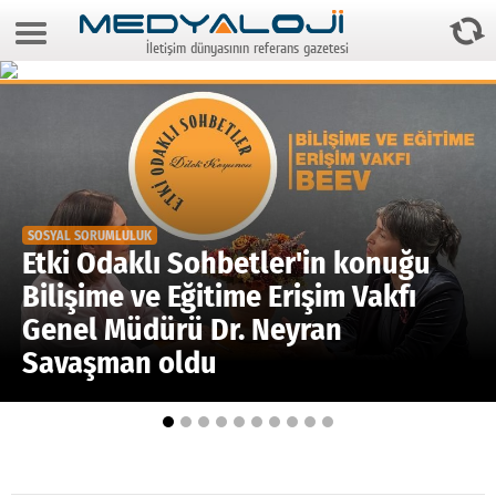
8 Ağustos 2026 15:51:53
İletişim dünyasının referans gazetesi
Anasayfa
Foto Galeri
Video Galeri
Gazeteler
SOSYAL SORUMLULUK
Medya
Etki Odaklı Sohbetler'in konuğu
Bilişime ve Eğitime Erişim Vakfı
Reyting-tiraj
Genel Müdürü Dr. Neyran
Teknoloji
Savaşman oldu
Televizyon
Dünya
Pr