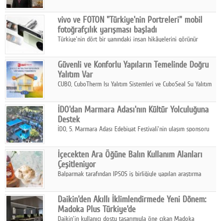
ikinci çeyrek ve ilk yarı finansal sonuçlarını açıkladı. Kocaer
Çelik FAVÖK Marjını %16,1'e yükseltti.
vivo ve FOTON "Türkiye'nin Portreleri" mobil
fotoğrafçılık yarışması başladı
Türkiye'nin dört bir yanındaki insan hikâyelerini görünür
kılmayı amaçlayan yarışma, katılımcıları yaşadıkları coğrafyanın
insanını, kültürünü ve yaşamını portre fotoğraflarıyla
Güvenli ve Konforlu Yapıların Temelinde Doğru
anlatmaya davet ediyor.
Yalıtım Var
CUBO, CuboTherm Isı Yalıtım Sistemleri ve CuboSeal Su Yalıtım
Sistemleri ile yapılara dört mevsim konfor, yüksek dayanıklılık
ve sürdürülebilir çözümler sunuyor.
İDO'dan Marmara Adası'nın Kültür Yolculuğuna
Destek
İDO, 5. Marmara Adası Edebiyat Festivali'nin ulaşım sponsoru
olarak kültür, sanat ve ada turizmine olan katkısını devam
ettiriyor.
İçecekten Ara Öğüne Balın Kullanım Alanları
Çeşitleniyor
Balparmak tarafından IPSOS iş birliğiyle yapılan araştırma
sonuçlarına göre, bal tüketicilerinin yüzde 34'ünün balı çay ve
ıhlamur gibi içeceklerde tercih ettiğini ortaya koyuyor.
Daikin'den Akıllı İklimlendirmede Yeni Dönem:
Madoka Plus Türkiye'de
Daikin'in kullanıcı dostu tasarımıyla öne çıkan Madoka