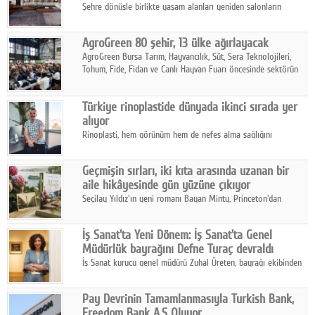
Şehre dönüşle birlikte yaşam alanları yeniden salonların
kalbine kayarken, mobilya sektörünün öncü markası Art Design
sonbaharın tasarım kodlarını açıklıyor.
AgroGreen 80 şehir, 13 ülke ağırlayacak
AgroGreen Bursa Tarım, Hayvancılık, Süt, Sera Teknolojileri,
Tohum, Fide, Fidan ve Canlı Hayvan Fuarı öncesinde sektörün
tüm paydaşları güç birliği yaptı.
Türkiye rinoplastide dünyada ikinci sırada yer
alıyor
Rinoplasti, hem görünüm hem de nefes alma sağlığını
ilgilendiren yönüyle bu alanın en dikkat çeken başlıklarından
biri konumunda.
Geçmişin sırları, iki kıta arasında uzanan bir
aile hikâyesinde gün yüzüne çıkıyor
Seçilay Yıldız'ın yeni romanı Bayan Minty, Princeton'dan
Büyükada'ya, 1960'ların Adana'sından günümüze uzanan çok
katmanlı bir aile hikâyesi anlatıyor.
İş Sanat'ta Yeni Dönem: İş Sanat'ta Genel
Müdürlük bayrağını Defne Turaç devraldı
İş Sanat kurucu genel müdürü Zuhal Üreten, bayrağı ekibinden
Defne Turaç'a devretti.
Pay Devrinin Tamamlanmasıyla Turkish Bank,
Freedom Bank A.Ş Oluyor