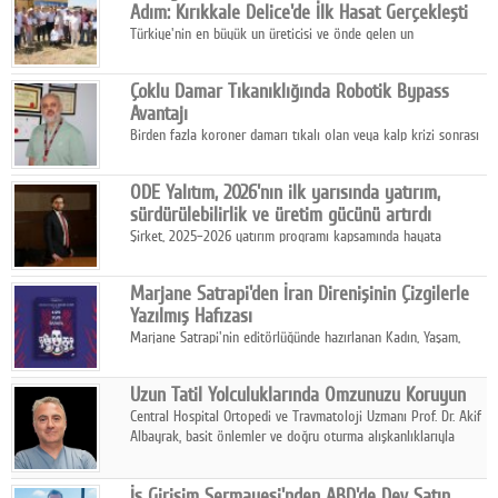
Adım: Kırıkkale Delice'de İlk Hasat Gerçekleşti
Türkiye'nin en büyük un üreticisi ve önde gelen un
ihracatçılarından Ulusoy Un, Kırıkkale'nin Delice ilçesinde
yürüttüğü iyi tarım ve onarıcı tarım uygulamalarının ilk hasadını
Çoklu Damar Tıkanıklığında Robotik Bypass
gerçekleştirdi.
Avantajı
Birden fazla koroner damarı tıkalı olan veya kalp krizi sonrası
bypass gereksinimi gelişen hastalar için robotik çoklu bypass
cerrahisi önemli bir tedavi seçeneği olarak öne çıkıyor.
ODE Yalıtım, 2026'nın ilk yarısında yatırım,
sürdürülebilirlik ve üretim gücünü artırdı
Şirket, 2025–2026 yatırım programı kapsamında hayata
geçirdiği projelerle hem iç pazardaki rekabet gücünü artırdı
hem de ihracat kapasitesini destekleyen altyapısını güçlendirdi.
Marjane Satrapi'den İran Direnişinin Çizgilerle
Yazılmış Hafızası
Marjane Satrapi'nin editörlüğünde hazırlanan Kadın, Yaşam,
Özgürlük, Mahsa Amini'nin ölüm sonrasında başlayan İran
protestolarını tarihsel, siyasal ve toplumsal boyutlarıyla
Uzun Tatil Yolculuklarında Omzunuzu Koruyun
anlatan bir grafik roman.
Central Hospital Ortopedi ve Travmatoloji Uzmanı Prof. Dr. Akif
Albayrak, basit önlemler ve doğru oturma alışkanlıklarıyla
yolculukların çok daha konforlu geçirilebileceğini belirtiyor.
İş Girişim Sermayesi'nden ABD'de Dev Satın