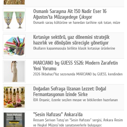
artan saldırılar, küresel tahıl piyasalarını alarm durumuna
geçirdi.
Osmanlı Sarayına Ait 150 Nadir Eser 16
Ağustos'ta Müzayedeye Çıkıyor
Osmanlı saray kültürüne ve hanedan tarihine ışık tutan, müze
koleksiyonlarıyla yarışacak nitelikteki 150 seçkin eser, 16
Ağustos'ta Arthill Müzecilik'in düzenleyeceği özel müzayedede
Kırtasiye sektörü, yaz dönemini stratejik
koleksiyonerlerle buluşuyor
hazırlık ve dönüşüm süreciyle yönetiyor
Okulların kapanmasıyla birlikte klasik kırtasiye ürünlerine
yönelik talepte azalma yaşansa da sektör yaz aylarını hobi,
sanat ve eğitici aktivite ürünleriyle dinamik bir biçimde
MARCIANO by GUESS SS26: Modern Zarafetin
geçiriyor.
Yeni Yorumu
2026 İlkbahar/Yaz sezonunda MARCIANO by GUESS, kendinden
emin bir duruşu modern bir çekicilik anlayışıyla buluşturuyor.
Doğadan Sofraya Uzanan Lezzet: Doğal
Fermantasyonun İzinde Sirke
İDA Organic, özenle seçilen meyve ve bitkilerden hazırlanan
sirke çeşitleriyle geleneksel lezzet kültürünü bugünün
sofralarına taşıyor.
"Sesin Hafızası" Ankara'da
Ressam Şerivan Tutuş'un “Sesin Hafızası” sergisi, Ankara Resim
ve Heykel Müzesi'nde sanatseverlerle buluşuyor.