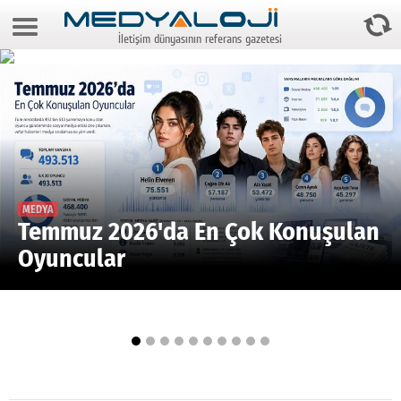
6 Ağustos 2026 11:00:09
İletişim dünyasının referans gazetesi
Anasayfa
Foto Galeri
Video Galeri
Gazeteler
Medya
MEDYA
Temmuz 2026'da En Çok Konuşulan
Reyting-tiraj
Oyuncular
Teknoloji
Televizyon
Dünya
Pr