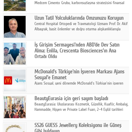
Medcem Çimento Grubu, karbonsuzlaşma stratejisini finansal
risk yönetimi uygulamalarıyla güçlendiren yeni bir adım attı.
Uzun Tatil Yolculuklarında Omzunuzu Koruyun
Central Hospital Ortopedi ve Travmatoloji Uzmanı Prof. Dr. Akif
Albayrak, basit önlemler ve doğru oturma alışkanlıklarıyla
yolculukların çok daha konforlu geçirilebileceğini belirtiyor.
İş Girişim Sermayesi'nden ABD'de Dev Satın
Alma: Enlila, Crescenta Biosciences'ın Ana
Ortağı Oldu
İş Girişim Sermayesi, biyoteknoloji alanındaki büyüme
stratejisini uluslararası ölçeğe taşıyan satın alma hamlesini
McDonald's Türkiye'nin İşveren Markası Ajans
tamamladı.
Sosyal'e Emanet
Ajans Sosyal, yeni dönemde McDonald's Türkiye'nin işveren
markası iletişim stratejisini oluşturacak.
BeautyEurasia için geri sayım başladı
BeautyEurasia: Uluslararası Kozmetik, Güzellik, Kuaför, Ambalaj,
Hammadde, Hijyen ve Private Label Fuarı, 2–4 Eylül tarihleri
arasında düzenlenecek.
SS26 GUESS Jewellery Koleksiyonu ile Güneş
Gibi Işıldayın