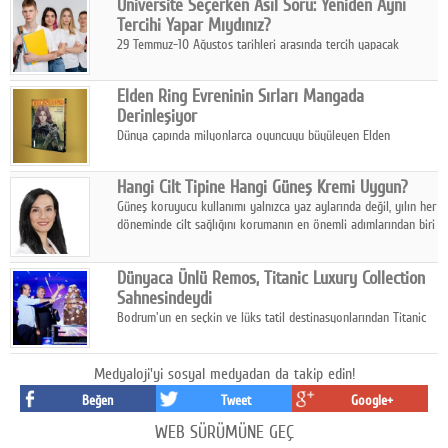
Üniversite Seçerken Asıl Soru: Yeniden Aynı
ediyor.
Tercihi Yapar Mıydınız?
29 Temmuz-10 Ağustos tarihleri arasında tercih yapacak
milyonlarca üniversite adayı için en kritik karar süreci başladı.
Elden Ring Evreninin Sırları Mangada
Derinleşiyor
Dünya çapında milyonlarca oyuncuyu büyüleyen Elden
Ring evreni, resmi manga serisi Altın Ağaç'a Yolculuk ile mizahı,
aksiyonu ve karanlık fantastik atmosferi bir araya getirmeyi
Hangi Cilt Tipine Hangi Güneş Kremi Uygun?
sürdürüyor.
Güneş koruyucu kullanımı yalnızca yaz aylarında değil, yılın her
döneminde cilt sağlığını korumanın en önemli adımlarından biri
olarak öne çıkıyor.
Dünyaca Ünlü Remos, Titanic Luxury Collection
Sahnesindeydi
Bodrum'un en seçkin ve lüks tatil destinasyonlarından Titanic
Luxury Collection Bodrum, bu yıl 10. kuruluş yılını kutlarken,
yaz etkinlikleri kapsamında uluslararası yıldızları ağırlamaya
devam ediyor
Medyaloji'yi sosyal medyadan da takip edin!
Beğen
Tweet
Google+
WEB SÜRÜMÜNE GEÇ