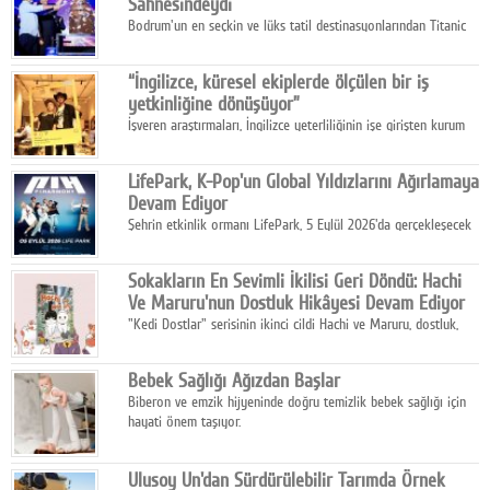
Sahnesindeydi
Bodrum'un en seçkin ve lüks tatil destinasyonlarından Titanic
Luxury Collection Bodrum, bu yıl 10. kuruluş yılını kutlarken,
yaz etkinlikleri kapsamında uluslararası yıldızları ağırlamaya
“İngilizce, küresel ekiplerde ölçülen bir iş
devam ediyor
yetkinliğine dönüşüyor”
İşveren araştırmaları, İngilizce yeterliliğinin işe girişten kurum
içi gelişime kadar daha sistemli biçimde değerlendirildiğini
gösteriyor.
LifePark, K-Pop'un Global Yıldızlarını Ağırlamaya
Devam Ediyor
Şehrin etkinlik ormanı LifePark, 5 Eylül 2026'da gerçekleşecek
K-Pop Festivali 3 ile bir kez daha İstanbul'u dünya K-Pop
haritasında önemli bir destinasyon haline getirmeye
Sokakların En Sevimli İkilisi Geri Döndü: Hachi
hazırlanıyor.
Ve Maruru'nun Dostluk Hikâyesi Devam Ediyor
"Kedi Dostlar" serisinin ikinci cildi Hachi ve Maruru, dostluk,
dayanışma ve umudun iç ısıtan hikâyesini bu kez kış
mevsiminin zorlu koşulları eşliğinde anlatıyor.
Bebek Sağlığı Ağızdan Başlar
Biberon ve emzik hijyeninde doğru temizlik bebek sağlığı için
hayati önem taşıyor.
Ulusoy Un'dan Sürdürülebilir Tarımda Örnek