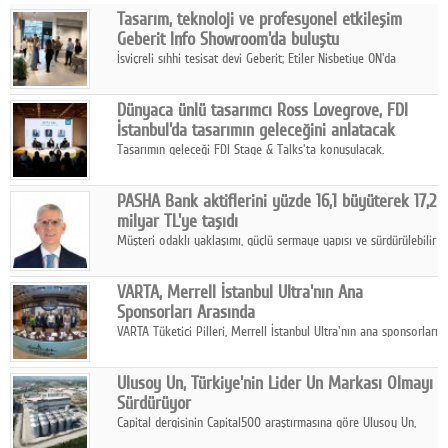
Tasarım, teknoloji ve profesyonel etkileşim
Facebook
Geberit Info Showroom'da buluştu
İsviçreli sıhhi tesisat devi Geberit; Etiler Nisbetiye ON'da
Diziler
konumlanan Info Showroom'unda Cosentino ve Smeg iş
ortaklığıyla özel bir davete ev sahipliği yaptı.
Karikatür
Dünyaca ünlü tasarımcı Ross Lovegrove, FDI
İstanbul'da tasarımın geleceğini anlatacak
Youtube
Tasarımın geleceği FDI Stage & Talks'ta konuşulacak.
Polemik
PASHA Bank aktiflerini yüzde 16,1 büyüterek 17,2
milyar TL'ye taşıdı
Reklam
Müşteri odaklı yaklaşımı, güçlü sermaye yapısı ve sürdürülebilir
büyüme stratejisiyle faaliyetlerini sürdüren PASHA Bank, 2026
Yazarlar
yılının ilk yarısında güçlü finansal performansını korudu.
VARTA, Merrell İstanbul Ultra'nın Ana
Sponsorları Arasında
Künye
VARTA Tüketici Pilleri, Merrell İstanbul Ultra'nın ana sponsorları
arasında yer alarak sporun, performansın ve aktif yaşamın
SOSYAL MEDYA
enerjisine güç katıyor.
Ulusoy Un, Türkiye'nin Lider Un Markası Olmayı
Facebook
Sürdürüyor
Capital dergisinin Capital500 araştırmasına göre Ulusoy Un,
Twitter
2025 yılında gerçekleştirdiği 66 milyar 937 milyon TL satış