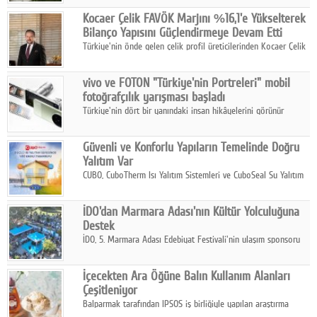
hasılatıyla Türkiye'nin en büyük 83. firması oldu.
Google Plus
Kocaer Çelik FAVÖK Marjını %16,1'e Yükselterek
Bilanço Yapısını Güçlendirmeye Devam Etti
© 2026 TÜM HAKLARI SAKLIDIR
Türkiye'nin önde gelen çelik profil üreticilerinden Kocaer Çelik
ikinci çeyrek ve ilk yarı finansal sonuçlarını açıkladı. Kocaer
Çelik FAVÖK Marjını %16,1'e yükseltti.
vivo ve FOTON "Türkiye'nin Portreleri" mobil
fotoğrafçılık yarışması başladı
Türkiye'nin dört bir yanındaki insan hikâyelerini görünür
kılmayı amaçlayan yarışma, katılımcıları yaşadıkları coğrafyanın
insanını, kültürünü ve yaşamını portre fotoğraflarıyla
Güvenli ve Konforlu Yapıların Temelinde Doğru
anlatmaya davet ediyor.
Yalıtım Var
CUBO, CuboTherm Isı Yalıtım Sistemleri ve CuboSeal Su Yalıtım
Sistemleri ile yapılara dört mevsim konfor, yüksek dayanıklılık
ve sürdürülebilir çözümler sunuyor.
İDO'dan Marmara Adası'nın Kültür Yolculuğuna
Destek
İDO, 5. Marmara Adası Edebiyat Festivali'nin ulaşım sponsoru
olarak kültür, sanat ve ada turizmine olan katkısını devam
ettiriyor.
İçecekten Ara Öğüne Balın Kullanım Alanları
Çeşitleniyor
Balparmak tarafından IPSOS iş birliğiyle yapılan araştırma
sonuçlarına göre, bal tüketicilerinin yüzde 34'ünün balı çay ve