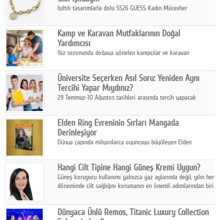
Işıltılı tasarımlarla dolu SS26 GUESS Kadın Mücevher
Koleksiyonu, yaz gardıroplarına modern lüksün zarif
dokunuşunu taşıyor.
Kamp ve Karavan Mutfaklarının Doğal
Yardımcısı
Yaz sezonunda doğaya yönelen kampçılar ve karavan
tutkunları, bulaşıklar için sıcak suya ihtiyaç duymadan güçlü
temizlik sağlayan, çevreye duyarlı bitkisel içerikli ürünleri tercih
Üniversite Seçerken Asıl Soru: Yeniden Aynı
ediyor.
Tercihi Yapar Mıydınız?
29 Temmuz-10 Ağustos tarihleri arasında tercih yapacak
milyonlarca üniversite adayı için en kritik karar süreci başladı.
Elden Ring Evreninin Sırları Mangada
Derinleşiyor
Dünya çapında milyonlarca oyuncuyu büyüleyen Elden
Ring evreni, resmi manga serisi Altın Ağaç'a Yolculuk ile mizahı,
aksiyonu ve karanlık fantastik atmosferi bir araya getirmeyi
Hangi Cilt Tipine Hangi Güneş Kremi Uygun?
sürdürüyor.
Güneş koruyucu kullanımı yalnızca yaz aylarında değil, yılın her
döneminde cilt sağlığını korumanın en önemli adımlarından biri
olarak öne çıkıyor.
Dünyaca Ünlü Remos, Titanic Luxury Collection