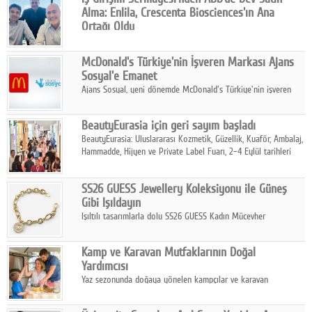
Alma: Enlila, Crescenta Biosciences'ın Ana
Ortağı Oldu
İş Girişim Sermayesi, biyoteknoloji alanındaki büyüme
stratejisini uluslararası ölçeğe taşıyan satın alma hamlesini
McDonald's Türkiye'nin İşveren Markası Ajans
tamamladı.
Sosyal'e Emanet
Ajans Sosyal, yeni dönemde McDonald's Türkiye'nin işveren
markası iletişim stratejisini oluşturacak.
BeautyEurasia için geri sayım başladı
BeautyEurasia: Uluslararası Kozmetik, Güzellik, Kuaför, Ambalaj,
Hammadde, Hijyen ve Private Label Fuarı, 2–4 Eylül tarihleri
arasında düzenlenecek.
SS26 GUESS Jewellery Koleksiyonu ile Güneş
Gibi Işıldayın
Işıltılı tasarımlarla dolu SS26 GUESS Kadın Mücevher
Koleksiyonu, yaz gardıroplarına modern lüksün zarif
dokunuşunu taşıyor.
Kamp ve Karavan Mutfaklarının Doğal
Yardımcısı
Yaz sezonunda doğaya yönelen kampçılar ve karavan
tutkunları, bulaşıklar için sıcak suya ihtiyaç duymadan güçlü
temizlik sağlayan, çevreye duyarlı bitkisel içerikli ürünleri tercih