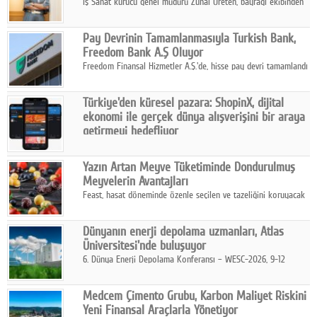
İş Sanat kurucu genel müdürü Zuhal Üreten, bayrağı ekibinden
Defne Turaç'a devretti.
Pay Devrinin Tamamlanmasıyla Turkish Bank,
Freedom Bank A.Ş Oluyor
Freedom Finansal Hizmetler A.Ş.'de, hisse pay devri tamamlandı
ve yönetim kurulu belirlendi. Yapılan genel kurul toplantısında
Turkish Bank'ın ticaret unvanının “Freedom Bank A.Ş.” olmasına
Türkiye'den küresel pazara: ShopinX, dijital
karar verildi.
ekonomi ile gerçek dünya alışverişini bir araya
getirmeyi hedefliyor
Türkiye'de geliştirilen teknoloji girişimi ShopinX, dijital
ekonomi ile gerçek dünya alışveriş deneyimi arasında köprü
Yazın Artan Meyve Tüketiminde Dondurulmuş
kurmayı hedefleyen vizyonuyla uluslararası pazarlara açılıyor.
Meyvelerin Avantajları
Feast, hasat döneminde özenle seçilen ve tazeliğini koruyacak
şekilde dondurulan meyve ürünleriyle tüketicilere dört mevsim
pratik, güvenilir ve lezzetli bir alternatif sunuyor.
Dünyanın enerji depolama uzmanları, Atlas
Üniversitesi'nde buluşuyor
6. Dünya Enerji Depolama Konferansı – WESC-2026, 9-12
Ağustos 2026 tarihleri arasında İstanbul Atlas Üniversitesi ev
sahipliğinde gerçekleştirilecek.
Medcem Çimento Grubu, Karbon Maliyet Riskini
Yeni Finansal Araçlarla Yönetiyor