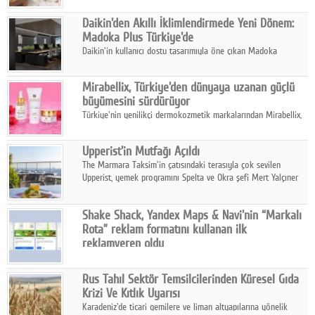
ıhlamur gibi içeceklerde tercih ettiğini ortaya koyuyor.
Daikin'den Akıllı İklimlendirmede Yeni Dönem:
Madoka Plus Türkiye'de
Daikin'in kullanıcı dostu tasarımıyla öne çıkan Madoka
ailesinin yeni nesil teknolojilerle donatılmış son modeli VRV
kontrol ünitesi Madoka Plus Türkiye'de satışa sunuldu.
Mirabellix, Türkiye'den dünyaya uzanan güçlü
büyümesini sürdürüyor
Türkiye'nin yenilikçi dermokozmetik markalarından Mirabellix,
yüksek kalite standartlarında geliştirdiği cilt ve saç bakım
ürünleriyle hem yurt içinde hem de uluslararası pazarlarda
Upperist'in Mutfağı Açıldı
büyümesini sürdürüyor.
The Marmara Taksim'in çatısındaki terasıyla çok sevilen
Upperist, yemek programını Spelta ve Okra şefi Mert Yalçıner
ile başlatıyor.
Shake Shack, Yandex Maps & Navi'nin “Markalı
Rota” reklam formatını kullanan ilk
reklamveren oldu
Shake Shack, fiziksel restoranlarındaki ziyaretçi sayısını
artırmak amacıyla Cereyan Medya ve Yandex Ads iş birliğiyle
Rus Tahıl Sektör Temsilcilerinden Küresel Gıda
Yandex Maps & Navi'nin yeni "Markalı Rota" reklam formatını
Krizi Ve Kıtlık Uyarısı
kullanan ilk marka oldu.
Karadeniz'de ticari gemilere ve liman altyapılarına yönelik