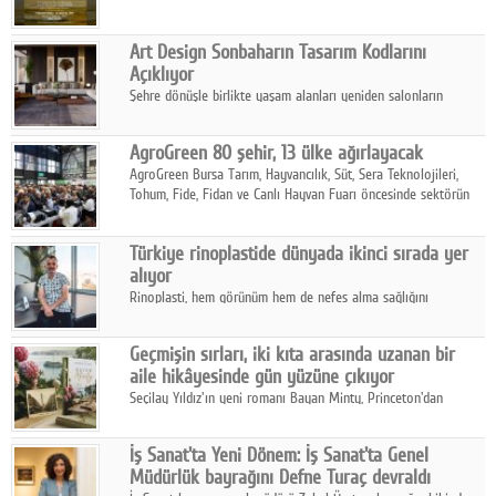
Art Design Sonbaharın Tasarım Kodlarını
Açıklıyor
Şehre dönüşle birlikte yaşam alanları yeniden salonların
kalbine kayarken, mobilya sektörünün öncü markası Art Design
sonbaharın tasarım kodlarını açıklıyor.
AgroGreen 80 şehir, 13 ülke ağırlayacak
AgroGreen Bursa Tarım, Hayvancılık, Süt, Sera Teknolojileri,
Tohum, Fide, Fidan ve Canlı Hayvan Fuarı öncesinde sektörün
tüm paydaşları güç birliği yaptı.
Türkiye rinoplastide dünyada ikinci sırada yer
alıyor
Rinoplasti, hem görünüm hem de nefes alma sağlığını
ilgilendiren yönüyle bu alanın en dikkat çeken başlıklarından
biri konumunda.
Geçmişin sırları, iki kıta arasında uzanan bir
aile hikâyesinde gün yüzüne çıkıyor
Seçilay Yıldız'ın yeni romanı Bayan Minty, Princeton'dan
Büyükada'ya, 1960'ların Adana'sından günümüze uzanan çok
katmanlı bir aile hikâyesi anlatıyor.
İş Sanat'ta Yeni Dönem: İş Sanat'ta Genel
Müdürlük bayrağını Defne Turaç devraldı