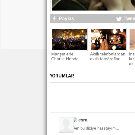
Paylaş
Twee
Manşetlerle
Akıllı telefonlardan
In
Charlie Hebdo
akıllı fotoğraflar
kız
ak
YORUMLAR
esra
Ben bu diziye hasstayım....