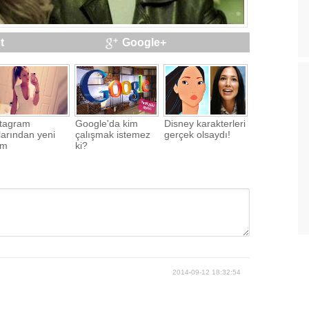
t
Google+
stagram
Google'da kim
Disney karakterleri
larından yeni
çalışmak istemez
gerçek olsaydı!
ım
ki?
2014-09-12 18:32:54