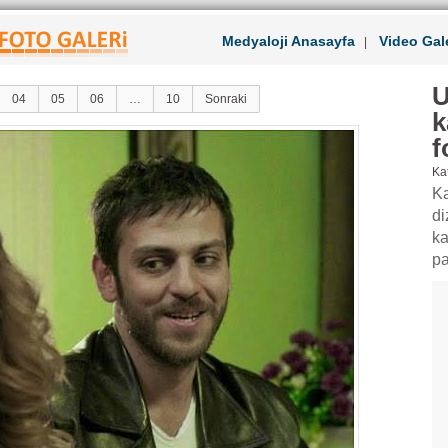
Medyaloji Anasayfa
Video Gale
|
U
04
05
06
…
10
Sonraki
k
f
Kat
Ka
di
ka
pa