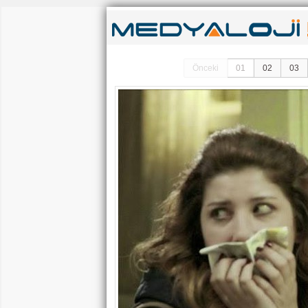
Önceki
01
02
03