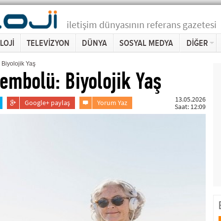
iletişim dünyasının referans gazetesi
LOJİ
TELEVİZYON
DÜNYA
SOSYAL MEDYA
DİĞER
 Biyolojik Yaş
Sembolü: Biyolojik Yaş
13.05.2026
Google+ paylaş
Yorum Yaz
Saat: 12:09