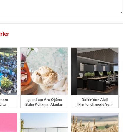
rler
GÖNDER
rmara
İçecekten Ara Öğüne
Daikin'den Akıllı
ültür
Balın Kullanım Alanları
İklimlendirmede Yeni
Destek
Çeşitleniyor
Dönem: Madoka Plus
Türkiye'de