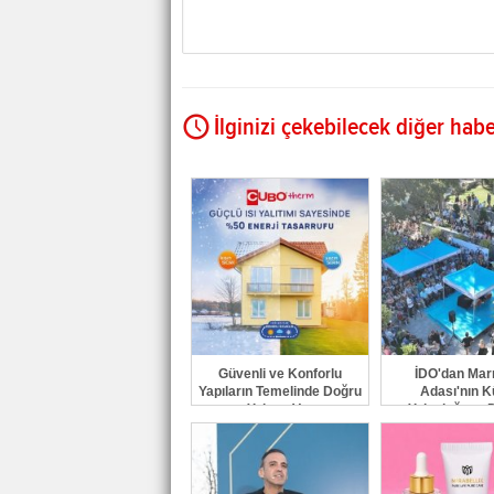
İlginizi çekebilecek diğer habe
Güvenli ve Konforlu
İDO'dan Ma
Yapıların Temelinde Doğru
Adası'nın K
Yalıtım Var
Yolculuğuna 