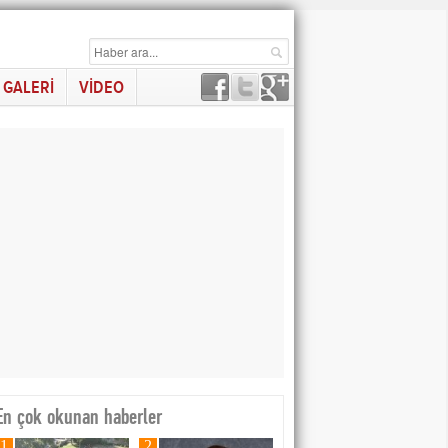
GALERİ
VİDEO
En çok okunan haberler
1
2