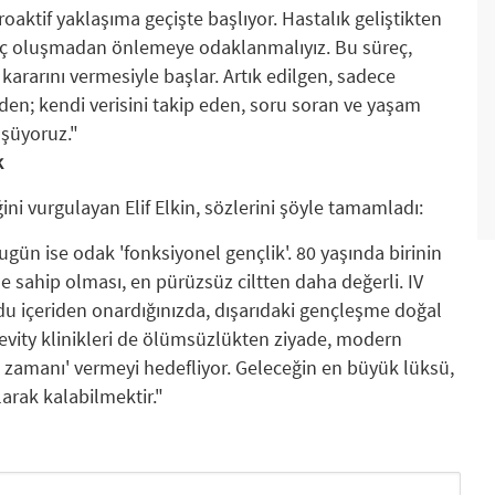
aktif yaklaşıma geçişte başlıyor. Hastalık geliştikten
ç oluşmadan önlemeye odaklanmalıyız. Bu süreç,
 kararını vermesiyle başlar. Artık edilgen, sadece
den; kendi verisini takip eden, soru soran ve yaşam
üşüyoruz."
k
ğini vurgulayan Elif Elkin, sözlerini şöyle tamamladı:
ugün ise odak 'fonksiyonel gençlik'. 80 yaşında birinin
e sahip olması, en pürüzsüz ciltten daha değerli. IV
udu içeriden onardığınızda, dışarıdaki gençleşme doğal
gevity klinikleri de ölümsüzlükten ziyade, modern
li zamanı' vermeyi hedefliyor. Geleceğin en büyük lüksü,
larak kalabilmektir."