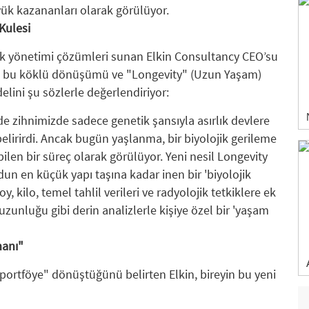
yük kazananları olarak görülüyor.
 Kulesi
ık yönetimi çözümleri sunan Elkin Consultancy CEO’su
aki bu köklü dönüşümü ve "Longevity" (Uzun Yaşam)
lini şu sözlerle değerlendiriyor:
 zihnimizde sadece genetik şansıyla asırlık devlere
elirirdi. Ancak bugün yaşlanma, bir biyolojik gerileme
len bir süreç olarak görülüyor. Yeni nesil Longevity
dun en küçük yapı taşına kadar inen bir 'biyolojik
y, kilo, temel tahlil verileri ve radyolojik tetkiklere ek
uzunluğu gibi derin analizlerle kişiye özel bir 'yaşam
manı"
"portföye" dönüştüğünü belirten Elkin, bireyin bu yeni