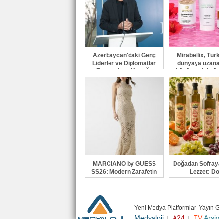
Azerbaycan'daki Genç
Mirabellix, Tür
Liderler ve Diplomatlar
dünyaya uzana
Forumu'nun Konuğu
büyümesini sü
Mentör ve Akademisyen
Fatih Elibol Oldu
MARCIANO by GUESS
Doğadan Sofray
SS26: Modern Zarafetin
Lezzet: Do
Yeni Yorumu
Fermantasyonu
Sirke
Yeni Medya Platformları Yayın 
Medyaloji
A24
TV
Arşiv
|
|