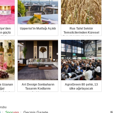
kiye'den
Upperist'in Mutfağı Açıldı
Rus Tahıl Sektör
n güçlü
Temsilcilerinden Küresel
rdürüyor
Gıda Krizi Ve Kıtlık Uyarısı
a Uzanan
Art Design Sonbaharın
AgroGreen 80 şehir, 13
ğal
Tasarım Kodlarını
ülke ağırlayacak
n İzinde
Açıklıyor
Grubu
i
Spor
uno
Geçmiş Gazete
K
|
|