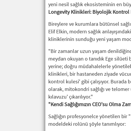
yeni nesil sağlık ekosisteminin en bü
Longevity Klinikleri: Biyolojik Kontrol
Bireylere ve kurumlara bütünsel sağl
Elif Elkin, modern sağlık anlayışınd
kliniklerinin sunduğu yeni yaşam mode
"Bir zamanlar uzun yaşam denildiğinde
meydan okuyan o tanıdık Ege silüeti b
yerine; doğru müdahalelerle yönetilebi
klinikleri, bir hastaneden ziyade vücu
kontrol kulesi' gibi çalışıyor. Burada bo
olarak, mitokondri sağlığı ve telomer 
kılavuzu' çıkarılıyor."
"Kendi Sağlığımızın CEO'su Olma Za
Sağlığın profesyonelce yönetilen bir 
modeldeki rolünü şöyle tanımlıyor: