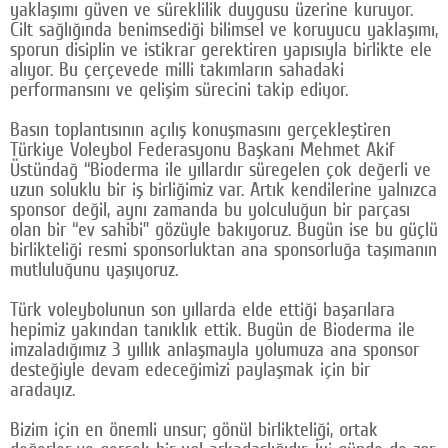
yaklaşımı güven ve süreklilik duygusu üzerine kuruyor.
Cilt sağlığında benimsediği bilimsel ve koruyucu yaklaşımı,
sporun disiplin ve istikrar gerektiren yapısıyla birlikte ele
alıyor. Bu çerçevede milli takımların sahadaki
performansını ve gelişim sürecini takip ediyor.
Basın toplantısının açılış konuşmasını gerçekleştiren
Türkiye Voleybol Federasyonu Başkanı Mehmet Akif
Üstündağ “Bioderma ile yıllardır süregelen çok değerli ve
uzun soluklu bir iş birliğimiz var. Artık kendilerine yalnızca
sponsor değil, aynı zamanda bu yolculuğun bir parçası
olan bir “ev sahibi” gözüyle bakıyoruz. Bugün ise bu güçlü
birlikteliği resmi sponsorluktan ana sponsorluğa taşımanın
mutluluğunu yaşıyoruz.
Türk voleybolunun son yıllarda elde ettiği başarılara
hepimiz yakından tanıklık ettik. Bugün de Bioderma ile
imzaladığımız 3 yıllık anlaşmayla yolumuza ana sponsor
desteğiyle devam edeceğimizi paylaşmak için bir
aradayız.
Bizim için en önemli unsur; gönül birlikteliği, ortak