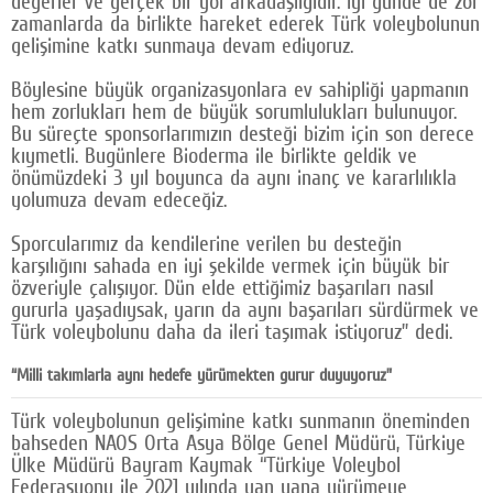
değerler ve gerçek bir yol arkadaşlığıdır. İyi günde de zor
zamanlarda da birlikte hareket ederek Türk voleybolunun
gelişimine katkı sunmaya devam ediyoruz.
Böylesine büyük organizasyonlara ev sahipliği yapmanın
hem zorlukları hem de büyük sorumlulukları bulunuyor.
Bu süreçte sponsorlarımızın desteği bizim için son derece
kıymetli. Bugünlere Bioderma ile birlikte geldik ve
önümüzdeki 3 yıl boyunca da aynı inanç ve kararlılıkla
yolumuza devam edeceğiz.
Sporcularımız da kendilerine verilen bu desteğin
karşılığını sahada en iyi şekilde vermek için büyük bir
özveriyle çalışıyor. Dün elde ettiğimiz başarıları nasıl
gururla yaşadıysak, yarın da aynı başarıları sürdürmek ve
Türk voleybolunu daha da ileri taşımak istiyoruz” dedi.
“Milli takımlarla aynı hedefe yürümekten gurur duyuyoruz”
Türk voleybolunun gelişimine katkı sunmanın öneminden
bahseden NAOS Orta Asya Bölge Genel Müdürü, Türkiye
Ülke Müdürü Bayram Kaymak “Türkiye Voleybol
Federasyonu ile 2021 yılında yan yana yürümeye