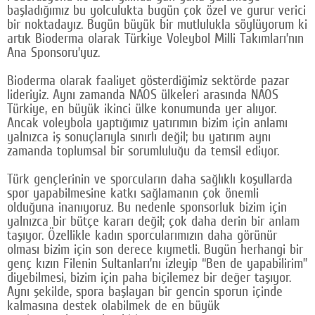
başladığımız bu yolculukta bugün çok özel ve gurur verici
bir noktadayız. Bugün büyük bir mutlulukla söylüyorum ki
artık Bioderma olarak Türkiye Voleybol Milli Takımları’nın
Ana Sponsoru’yuz.
Bioderma olarak faaliyet gösterdiğimiz sektörde pazar
lideriyiz. Aynı zamanda NAOS ülkeleri arasında NAOS
Türkiye, en büyük ikinci ülke konumunda yer alıyor.
Ancak voleybola yaptığımız yatırımın bizim için anlamı
yalnızca iş sonuçlarıyla sınırlı değil; bu yatırım aynı
zamanda toplumsal bir sorumluluğu da temsil ediyor.
Türk gençlerinin ve sporcuların daha sağlıklı koşullarda
spor yapabilmesine katkı sağlamanın çok önemli
olduğuna inanıyoruz. Bu nedenle sponsorluk bizim için
yalnızca bir bütçe kararı değil; çok daha derin bir anlam
taşıyor. Özellikle kadın sporcularımızın daha görünür
olması bizim için son derece kıymetli. Bugün herhangi bir
genç kızın Filenin Sultanları’nı izleyip “Ben de yapabilirim”
diyebilmesi, bizim için paha biçilemez bir değer taşıyor.
Aynı şekilde, spora başlayan bir gencin sporun içinde
kalmasına destek olabilmek de en büyük