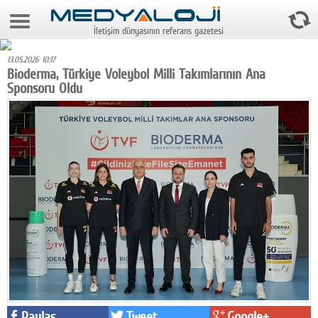
7 Ağustos 2026 12:08:30
İletişim dünyasının referans gazetesi
Anasayfa
13.05.2026 10:17
Foto Galeri
Bioderma, Türkiye Voleybol Milli Takımlarının Ana
Sponsoru Oldu
Video Galeri
Gazeteler
Medya
Reyting-tiraj
Teknoloji
Televizyon
Dünya
Pr
Paylaş
Tweet
Google+