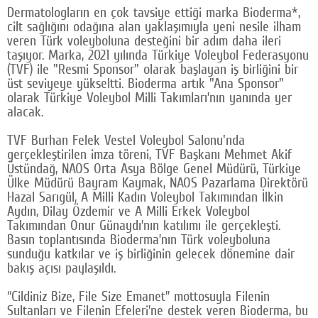
Dermatologların en çok tavsiye ettiği marka Bioderma*,
Google Plus
cilt sağlığını odağına alan yaklaşımıyla yeni nesile ilham
veren Türk voleyboluna desteğini bir adım daha ileri
© 2026 TÜM HAKLARI SAKLIDIR
taşıyor. Marka, 2021 yılında Türkiye Voleybol Federasyonu
(TVF) ile "Resmi Sponsor" olarak başlayan iş birliğini bir
üst seviyeye yükseltti. Bioderma artık "Ana Sponsor"
olarak Türkiye Voleybol Milli Takımları’nın yanında yer
alacak.
TVF Burhan Felek Vestel Voleybol Salonu'nda
gerçekleştirilen imza töreni, TVF Başkanı Mehmet Akif
Üstündağ, NAOS Orta Asya Bölge Genel Müdürü, Türkiye
Ülke Müdürü Bayram Kaymak, NAOS Pazarlama Direktörü
Hazal Sarıgül, A Milli Kadın Voleybol Takımından İlkin
Aydın, Dilay Özdemir ve A Milli Erkek Voleybol
Takımından Onur Günaydı’nın katılımı ile gerçekleşti.
Basın toplantısında Bioderma’nın Türk voleyboluna
sunduğu katkılar ve iş birliğinin gelecek dönemine dair
bakış açısı paylaşıldı.
“Cildiniz Bize, File Size Emanet” mottosuyla Filenin
Sultanları ve Filenin Efeleri’ne destek veren Bioderma, bu