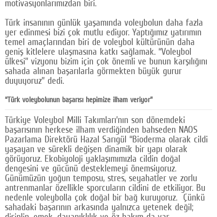
motivasyonlarımızdan biri.
Türk insanının günlük yaşamında voleybolun daha fazla
yer edinmesi bizi çok mutlu ediyor. Yaptığımız yatırımın
temel amaçlarından biri de voleybol kültürünün daha
geniş kitlelere ulaşmasına katkı sağlamak. “Voleybol
ülkesi” vizyonu bizim için çok önemli ve bunun karşılığını
sahada alınan başarılarla görmekten büyük gurur
duyuyoruz” dedi.
“Türk voleybolunun başarısı hepimize ilham veriyor”
Türkiye Voleybol Milli Takımları’nın son dönemdeki
başarısının herkese ilham verdiğinden bahseden NAOS
Pazarlama Direktörü Hazal Sarıgül “Bioderma olarak cildi
yaşayan ve sürekli değişen dinamik bir yapı olarak
görüyoruz. Ekobiyoloji yaklaşımımızla cildin doğal
dengesini ve gücünü desteklemeyi önemsiyoruz.
Günümüzün yoğun temposu, stres, seyahatler ve zorlu
antrenmanlar özellikle sporcuların cildini de etkiliyor. Bu
nedenle voleybolla çok doğal bir bağ kuruyoruz. Çünkü
sahadaki başarının arkasında yalnızca yetenek değil;
disiplin, emek, dayanıklılık ve öz bakım da var.