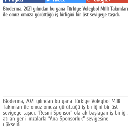
Facebook
Bioderma, 2021 yılından bu yana Türkiye Voleybol Milli Takımları
ile omuz omuza yürüttüğü iş birliğini bir üst seviyeye taşıdı.
Diziler
Karikatür
Youtube
Polemik
Reklam
Yazarlar
Künye
Bioderma, 2021 yılından bu yana Türkiye Voleybol Milli
SOSYAL MEDYA
Takımları ile omuz omuza yürüttüğü iş birliğini bir üst
seviyeye taşıdı. “Resmi Sponsor” olarak başlayan iş birliği,
Facebook
atılan yeni imzalarla “Ana Sponsorluk” seviyesine
yükseldi.
Twitter