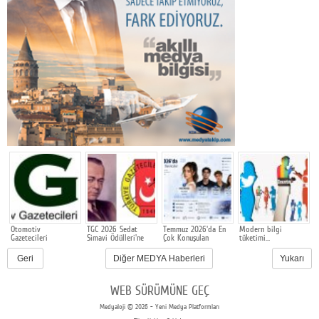
Otomotiv
TGC 2026 Sedat
Temmuz 2026'da En
Modern bilgi
İ
Gazetecileri
Simavi Ödülleri'ne
Çok Konuşulan
tüketimi…
İ
Derneği'nin Dijital
başvurular devam
Oyuncular
Mecraları Yenilendi
ediyor
Geri
Diğer MEDYA Haberleri
Yukarı
WEB SÜRÜMÜNE GEÇ
Medyaloji © 2026 - Yeni Medya Platformları