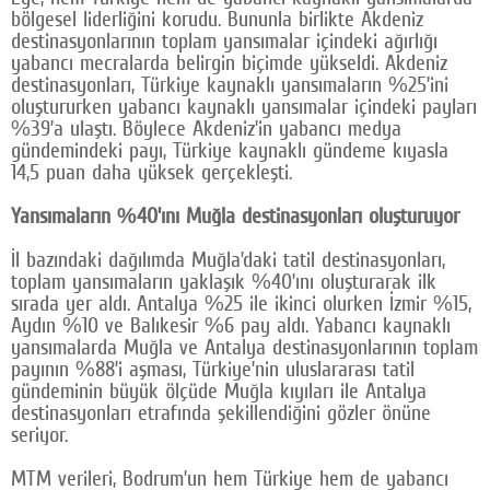
bölgesel liderliğini korudu. Bununla birlikte Akdeniz
destinasyonlarının toplam yansımalar içindeki ağırlığı
yabancı mecralarda belirgin biçimde yükseldi. Akdeniz
destinasyonları, Türkiye kaynaklı yansımaların %25’ini
oluştururken yabancı kaynaklı yansımalar içindeki payları
%39’a ulaştı. Böylece Akdeniz’in yabancı medya
gündemindeki payı, Türkiye kaynaklı gündeme kıyasla
14,5 puan daha yüksek gerçekleşti.
Yansımaların %40’ını Muğla destinasyonları oluşturuyor
İl bazındaki dağılımda Muğla’daki tatil destinasyonları,
toplam yansımaların yaklaşık %40’ını oluşturarak ilk
sırada yer aldı. Antalya %25 ile ikinci olurken İzmir %15,
Aydın %10 ve Balıkesir %6 pay aldı. Yabancı kaynaklı
yansımalarda Muğla ve Antalya destinasyonlarının toplam
payının %88’i aşması, Türkiye’nin uluslararası tatil
gündeminin büyük ölçüde Muğla kıyıları ile Antalya
destinasyonları etrafında şekillendiğini gözler önüne
seriyor.
MTM verileri, Bodrum’un hem Türkiye hem de yabancı