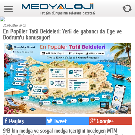
7 Ağustos 2026 17:31:00
İletişim dünyasının referans gazetesi
Anasayfa
26.06.2026 10:02
Foto Galeri
En Popüler Tatil Beldeleri: Yerli de yabancı da Ege ve
Bodrum'u konuşuyor!
Video Galeri
Gazeteler
Medya
Reyting-tiraj
Teknoloji
Televizyon
Dünya
Paylaş
Tweet
Google+
Pr
943 bin medya ve sosyal medya içeriğini inceleyen MTM