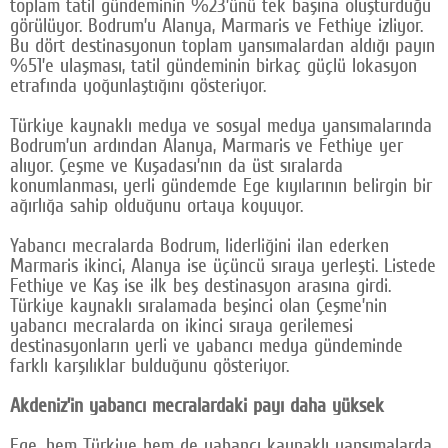
toplam tatil gündeminin %23’ünü tek başına oluşturduğu
görülüyor. Bodrum’u Alanya, Marmaris ve Fethiye izliyor.
Bu dört destinasyonun toplam yansımalardan aldığı payın
%51’e ulaşması, tatil gündeminin birkaç güçlü lokasyon
etrafında yoğunlaştığını gösteriyor.
Türkiye kaynaklı medya ve sosyal medya yansımalarında
Bodrum’un ardından Alanya, Marmaris ve Fethiye yer
alıyor. Çeşme ve Kuşadası’nın da üst sıralarda
konumlanması, yerli gündemde Ege kıyılarının belirgin bir
ağırlığa sahip olduğunu ortaya koyuyor.
Yabancı mecralarda Bodrum, liderliğini ilan ederken
Marmaris ikinci, Alanya ise üçüncü sıraya yerleşti. Listede
Fethiye ve Kaş ise ilk beş destinasyon arasına girdi.
Türkiye kaynaklı sıralamada beşinci olan Çeşme’nin
yabancı mecralarda on ikinci sıraya gerilemesi
destinasyonların yerli ve yabancı medya gündeminde
farklı karşılıklar bulduğunu gösteriyor.
Akdeniz’in yabancı mecralardaki payı daha yüksek
Ege, hem Türkiye hem de yabancı kaynaklı yansımalarda