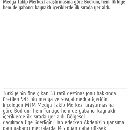
Medya Takip Merkezi araştırmasına göre Bodrum, hem Türkiye
Facebook
hem de yabancı kaynaklı içeriklerde ilk sırada yer aldı.
Diziler
Karikatür
Youtube
Polemik
Reklam
Yazarlar
Künye
Türkiye’nin öne çıkan 33 tatil destinasyonu hakkında
üretilen 943 bin medya ve sosyal medya içeriğini
SOSYAL MEDYA
inceleyen MTM Medya Takip Merkezi araştırmasına
göre Bodrum, hem Türkiye hem de yabancı kaynaklı
Facebook
içeriklerde ilk sırada yer aldı. Bölgesel
dağılımda Ege liderliğini ilan ederken Akdeniz’in yansıma
Twitter
payı yabancı mecralarda 14,5 puan daha yüksek