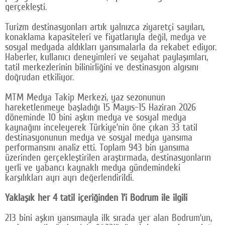
gerçekleşti.
Google Plus
Turizm destinasyonları artık yalnızca ziyaretçi sayıları,
© 2026 TÜM HAKLARI SAKLIDIR
konaklama kapasiteleri ve fiyatlarıyla değil, medya ve
sosyal medyada aldıkları yansımalarla da rekabet ediyor.
Haberler, kullanıcı deneyimleri ve seyahat paylaşımları,
tatil merkezlerinin bilinirliğini ve destinasyon algısını
doğrudan etkiliyor.
MTM Medya Takip Merkezi, yaz sezonunun
hareketlenmeye başladığı 15 Mayıs–15 Haziran 2026
döneminde 10 bini aşkın medya ve sosyal medya
kaynağını inceleyerek Türkiye’nin öne çıkan 33 tatil
destinasyonunun medya ve sosyal medya yansıma
performansını analiz etti. Toplam 943 bin yansıma
üzerinden gerçekleştirilen araştırmada, destinasyonların
yerli ve yabancı kaynaklı medya gündemindeki
karşılıkları ayrı ayrı değerlendirildi.
Yaklaşık her 4 tatil içeriğinden 1’i Bodrum ile ilgili
213 bini aşkın yansımayla ilk sırada yer alan Bodrum’un,