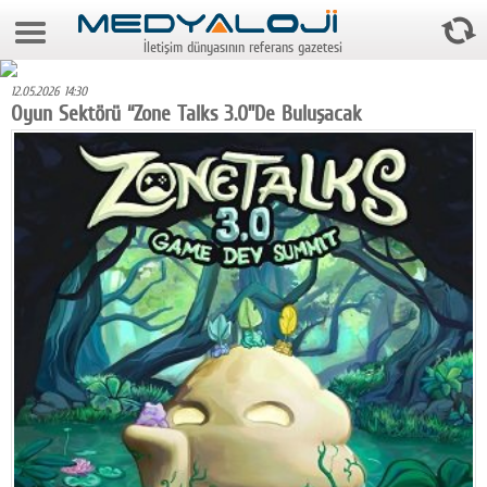
8 Ağustos 2026 6:57:31
İletişim dünyasının referans gazetesi
Anasayfa
12.05.2026 14:30
Foto Galeri
Oyun Sektörü “Zone Talks 3.0”De Buluşacak
Video Galeri
Gazeteler
Medya
Reyting-tiraj
Teknoloji
Televizyon
Dünya
Pr