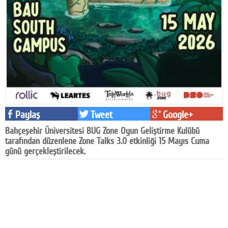
Facebook
Diziler
Karikatür
Youtube
Polemik
Paylaş
Tweet
Google+
Reklam
Bahçeşehir Üniversitesi BUG Zone Oyun Geliştirme Kulübü
Yazarlar
tarafından düzenlene Zone Talks 3.0 etkinliği 15 Mayıs Cuma
günü gerçekleştirilecek.
Künye
SOSYAL MEDYA
Facebook
Twitter