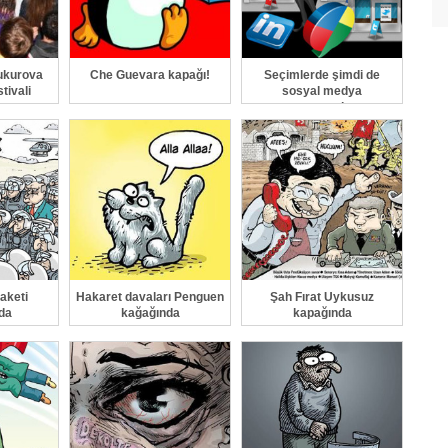
ukurova
Che Guevara kapağı!
Seçimlerde şimdi de
tivali
sosyal medya
propagandası
aketi
Hakaret davaları Penguen
Şah Fırat Uykusuz
da
kağağında
kapağında