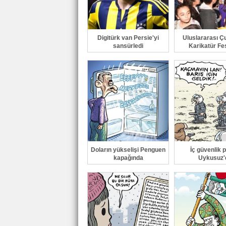
Digitürk van Persie'yi
Uluslararası Ç
sansürledi
Karikatür Fes
Doların yükselişi Penguen
İç güvenlik p
kapağında
Uykusuz'