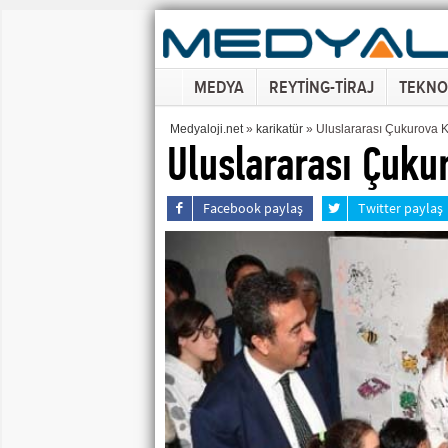
MEDYA
REYTİNG-TİRAJ
TEKNO
Medyaloji.net
»
karikatür
» Uluslararası Çukurova Ka
Uluslararası Çukur
Facebook paylaş
Twitter paylaş