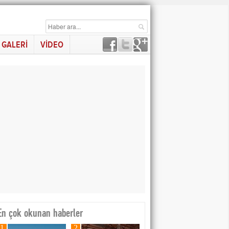
GALERİ
VİDEO
En çok okunan haberler
1
2