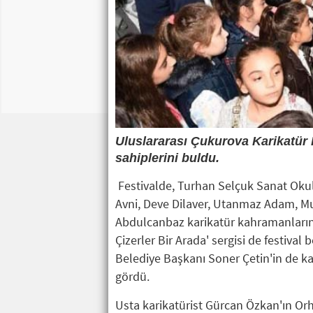
Uluslararası Çukurova Karikatür 
sahiplerini buldu.
Festivalde, Turhan Selçuk Sanat Okulu 
Avni, Deve Dilaver, Utanmaz Adam, Mu
Abdulcanbaz karikatür kahramanlarının
Çizerler Bir Arada' sergisi de festiva
Belediye Başkanı Soner Çetin'in de ka
gördü.
Usta karikatürist Gürcan Özkan'ın Orh