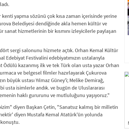
ladı.
ler kenti yapma sözünü çok kısa zaman içerisinde yerine
kurova Belediyesi dendiğinde akla hemen kültür ve
ür sanat hizmetlerinin bir kısmını izleyicilerle paylaşan
 dört sergi salonunu hizmete açtık. Orhan Kemal Kültür
 Edebiyat Festivalini edebiyatımızın ustalarıyla
yat Ödülü kazanmış ilk ve tek Türk olan usta yazar Orhan
kurmaca ve belgesel filmler hazırlayarak Çukurova
ın büyük ustası Yılmaz Güney'i; Melike Demirağ,
i usta isimlerle andık. ve bugün de Uluslararası
lemenin haklı gururunu ve mutluluğunu yaşıyoruz."
izim" diyen Başkan Çetin, "Sanatsız kalmış bir milletin
ektir' diyen Mustafa Kemal Atatürk'ün yolunda
 konuştu.