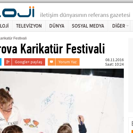
iletişim dünyasının referans gazetesi
LOJİ
TELEVİZYON
DÜNYA
SOSYAL MEDYA
DİĞER
rikatür Festivali
ova Karikatür Festivali
08.11.2016
Google+ paylaş
Yorum Yaz
Saat: 10:24