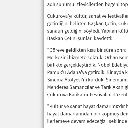
adlı sunumu izleyicilerden beğeni top
Çukurova'yı kültür, sanat ve festival
getirdiğini belirten Başkan Çetin, Çu
sanatın geldiğini söyledi. Yapılan kült
Başkan Çetin, şunları kaydetti:
"Göreve geldikten kısa bir süre sonra
Merkezini hizmete soktuk. Orhan Kemal
birlikte gerçekleştirdik. Nobel Edebi
Pamuk'u Adana'ya getirdik. Bir ayda 
Sinema Atölyesi'ni kurduk. Sinemamız
Menderes Samancılar ve Tarık Akan gib
Çukurova Karikatür Festivalini düzen
"Kültür ve sanat hayat damarımızdır b
hayat damarlarından biri kopmuş dem
ilerlemeye devam edeceğiz" şeklinde