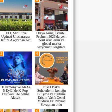
İDO, Midilli'ye
Derya Arms, İstanbul
Üçüncü Uluslararası
Prohunt 2026'da yeni
Hattını Akçay'dan Açtı
nesil ürünlerini ve
global marka
vizyonunu sergiledi
3
4
P1Harmony ve AleXa,
Etki Odaklı
5 Eylül'de K-Pop
Sohbetler'in konuğu
Festivali 3'te Sahne
Bilişime ve Eğitime
Alacak
Erişim Vakfı Genel
Müdürü Dr. Neyran
Savaşman oldu
5
6