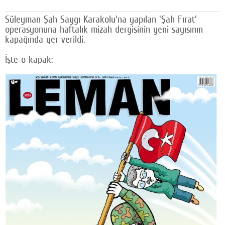
Google Plus
Süleyman Şah Saygı Karakolu'na yapılan 'Şah Fırat'
operasyonuna haftalık mizah dergisinin yeni sayısının
© 2026 TÜM HAKLARI SAKLIDIR
kapağında yer verildi.
İşte o kapak: