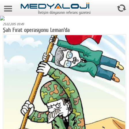
7 Ağustos 2026 19:45:14
İletişim dünyasının referans gazetesi
Anasayfa
25.02.2015 09:49
Foto Galeri
Şah Fırat operasyonu Leman'da
Video Galeri
Gazeteler
Medya
Reyting-tiraj
Teknoloji
Televizyon
Dünya
Pr