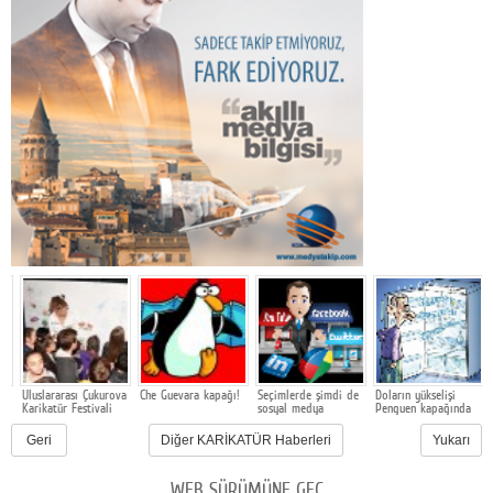
i
Uluslararası Çukurova
Che Guevara kapağı!
Seçimlerde şimdi de
Doların yükselişi
İ
Karikatür Festivali
sosyal medya
Penguen kapağında
U
propagandası
Geri
Diğer KARİKATÜR Haberleri
Yukarı
WEB SÜRÜMÜNE GEÇ