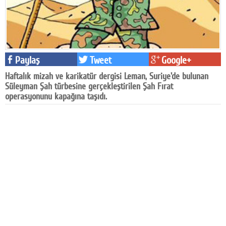
Facebook
Diziler
Karikatür
Paylaş
Tweet
Google+
Youtube
Haftalık mizah ve karikatür dergisi Leman, Suriye'de bulunan
Süleyman Şah türbesine gerçekleştirilen Şah Fırat
operasyonunu kapağına taşıdı.
Polemik
Reklam
Yazarlar
Künye
SOSYAL MEDYA
Facebook
Twitter