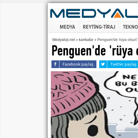
MEDYA
REYTİNG-TİRAJ
TEKNO
Medyaloji.net
»
karikatür
» Penguen'de 'rüya olsun'
Penguen'de 'rüya 
Facebook paylaş
Twitter paylaş