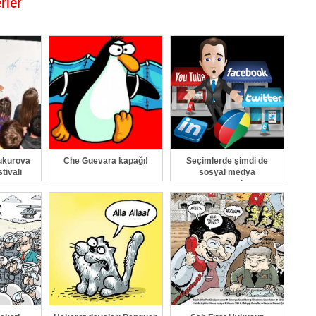
rler
GÖNDER
ukurova
Che Guevara kapağı!
Seçimlerde şimdi de
tivali
sosyal medya
propagandası