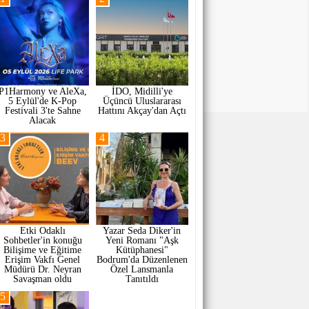
P1Harmony ve AleXa,
İDO, Midilli'ye
5 Eylül'de K-Pop
Üçüncü Uluslararası
Festivali 3'te Sahne
Hattını Akçay'dan Açtı
Alacak
3
4
Etki Odaklı
Yazar Seda Diker'in
Sohbetler'in konuğu
Yeni Romanı "Aşk
Bilişime ve Eğitime
Kütüphanesi"
Erişim Vakfı Genel
Bodrum'da Düzenlenen
Müdürü Dr. Neyran
Özel Lansmanla
Savaşman oldu
Tanıtıldı
5