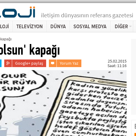
iletişim dünyasının referans gazetesi
LOJİ
TELEVİZYON
DÜNYA
SOSYAL MEDYA
DİĞER
 kapağı
olsun' kapağı
25.02.2015
Google+ paylaş
Yorum Yaz
Saat: 11:16