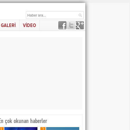
GALERİ
VİDEO
En çok okunan haberler
1
2