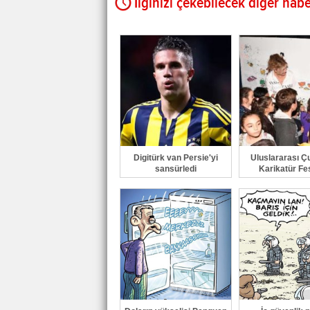
İlginizi çekebilecek diğer habe
Digitürk van Persie'yi
Uluslararası Ç
sansürledi
Karikatür Fes