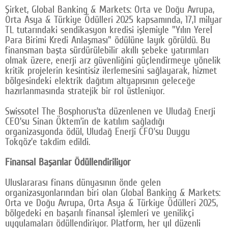
Şirket, Global Banking & Markets: Orta ve Doğu Avrupa,
Google Plus
Orta Asya & Türkiye Ödülleri 2025 kapsamında, 17,1 milyar
TL tutarındaki sendikasyon kredisi işlemiyle "Yılın Yerel
© 2026 TÜM HAKLARI SAKLIDIR
Para Birimi Kredi Anlaşması" ödülüne layık görüldü. Bu
finansman başta sürdürülebilir akıllı şebeke yatırımları
olmak üzere, enerji arz güvenliğini güçlendirmeye yönelik
kritik projelerin kesintisiz ilerlemesini sağlayarak, hizmet
bölgesindeki elektrik dağıtım altyapısının geleceğe
hazırlanmasında stratejik bir rol üstleniyor.
Swissotel The Bosphorus’ta düzenlenen ve Uludağ Enerji
CEO’su Sinan Öktem’in de katılım sağladığı
organizasyonda ödül, Uludağ Enerji CFO’su Duygu
Tokgöz’e takdim edildi.
Finansal Başarılar Ödüllendiriliyor
Uluslararası finans dünyasının önde gelen
organizasyonlarından biri olan Global Banking & Markets:
Orta ve Doğu Avrupa, Orta Asya & Türkiye Ödülleri 2025,
bölgedeki en başarılı finansal işlemleri ve yenilikçi
uygulamaları ödüllendiriyor. Platform, her yıl düzenli