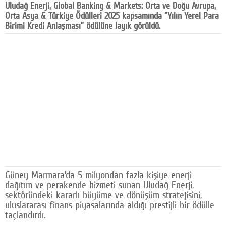
Uludağ Enerji, Global Banking & Markets: Orta ve Doğu Avrupa,
Facebook
Orta Asya & Türkiye Ödülleri 2025 kapsamında “Yılın Yerel Para
Birimi Kredi Anlaşması” ödülüne layık görüldü.
Diziler
Karikatür
Youtube
Polemik
Reklam
Yazarlar
Künye
Güney Marmara’da 5 milyondan fazla kişiye enerji
SOSYAL MEDYA
dağıtım ve perakende hizmeti sunan Uludağ Enerji,
sektöründeki kararlı büyüme ve dönüşüm stratejisini,
Facebook
uluslararası finans piyasalarında aldığı prestijli bir ödülle
taçlandırdı.
Twitter