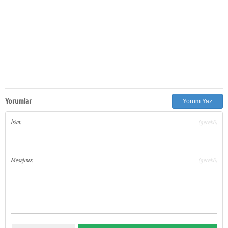
Yorumlar
Yorum Yaz
İsim:
(gerekli)
Mesajınız:
(gerekli)