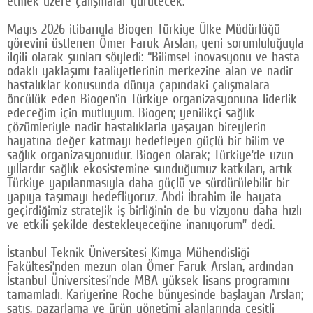
etmek üzere çalışmalar yürütecek.
Google Plus
Mayıs 2026 itibarıyla Biogen Türkiye Ülke Müdürlüğü
görevini üstlenen Ömer Faruk Arslan, yeni sorumluluğuyla
© 2026 TÜM HAKLARI SAKLIDIR
ilgili olarak şunları söyledi: “Bilimsel inovasyonu ve hasta
odaklı yaklaşımı faaliyetlerinin merkezine alan ve nadir
hastalıklar konusunda dünya çapındaki çalışmalara
öncülük eden Biogen’in Türkiye organizasyonuna liderlik
edeceğim için mutluyum. Biogen; yenilikçi sağlık
çözümleriyle nadir hastalıklarla yaşayan bireylerin
hayatına değer katmayı hedefleyen güçlü bir bilim ve
sağlık organizasyonudur. Biogen olarak; Türkiye’de uzun
yıllardır sağlık ekosistemine sunduğumuz katkıları, artık
Türkiye yapılanmasıyla daha güçlü ve sürdürülebilir bir
yapıya taşımayı hedefliyoruz. Abdi İbrahim ile hayata
geçirdiğimiz stratejik iş birliğinin de bu vizyonu daha hızlı
ve etkili şekilde destekleyeceğine inanıyorum” dedi.
İstanbul Teknik Üniversitesi Kimya Mühendisliği
Fakültesi’nden mezun olan Ömer Faruk Arslan, ardından
İstanbul Üniversitesi’nde MBA yüksek lisans programını
tamamladı. Kariyerine Roche bünyesinde başlayan Arslan;
satış, pazarlama ve ürün yönetimi alanlarında çeşitli