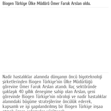
Biogen Türkiye Ülke Müdürü Ömer Faruk Arslan oldu.
Facebook
Diziler
Karikatür
Youtube
Polemik
Reklam
Yazarlar
Nadir hastalıklar alanında dünyanın öncü biyoteknoloji
Künye
şirketlerinden Biogen Türkiye’nin Ülke Müdürlüğü
görevine Ömer Faruk Arslan atandı. İlaç sektöründe
SOSYAL MEDYA
yaklaşık 40 yıllık deneyime sahip olan Arslan, yeni
görevinde Biogen Türkiye’nin nöroloji ve nadir hastalıklar
Facebook
alanındaki büyüme stratejilerine öncülük ederek,
kapsamlı ve iyi yapılandırılmış bir Biogen Türkiye inşaa
Twitter