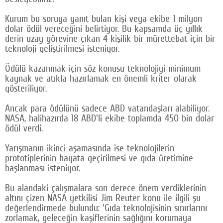
Google Plus
Kurum bu soruya yanıt bulan kişi veya ekibe 1 milyon
dolar ödül vereceğini belirtiyor. Bu kapsamda üç yıllık
© 2026 TÜM HAKLARI SAKLIDIR
derin uzay görevine çıkan 4 kişilik bir mürettebat için bir
teknoloji geliştirilmesi isteniyor.
Ödülü kazanmak için söz konusu teknolojiyi minimum
kaynak ve atıkla hazırlamak en önemli kriter olarak
gösteriliyor.
Ancak para ödülünü sadece ABD vatandaşları alabiliyor.
NASA, halihazırda 18 ABD'li ekibe toplamda 450 bin dolar
ödül verdi.
Yarışmanın ikinci aşamasında ise teknolojilerin
prototiplerinin hayata geçirilmesi ve gıda üretimine
başlanması isteniyor.
Bu alandaki çalışmalara son derece önem verdiklerinin
altını çizen NASA yetkilisi Jim Reuter konu ile ilgili şu
değerlendirmede bulundu: 'Gıda teknolojisinin sınırlarını
zorlamak, geleceğin kaşiflerinin sağlığını korumaya