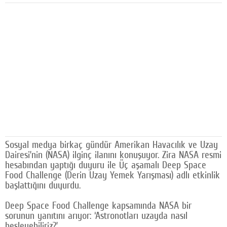
Facebook
Diziler
Karikatür
Youtube
Polemik
Reklam
Yazarlar
Sosyal medya birkaç gündür Amerikan Havacılık ve Uzay
Dairesi’nin (NASA) ilginç ilanını konuşuyor. Zira NASA resmi
Künye
hesabından yaptığı duyuru ile Üç aşamalı Deep Space
Food Challenge (Derin Uzay Yemek Yarışması) adlı etkinlik
SOSYAL MEDYA
başlattığını duyurdu.
Facebook
Deep Space Food Challenge kapsamında NASA bir
sorunun yanıtını arıyor: ‘Astronotları uzayda nasıl
Twitter
besleyebiliriz?’