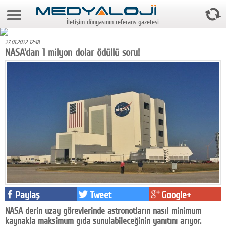
8 Ağustos 2026 16:39:55
İletişim dünyasının referans gazetesi
Anasayfa
27.01.2022 12:48
Foto Galeri
NASA'dan 1 milyon dolar ödüllü soru!
Video Galeri
Gazeteler
Medya
Reyting-tiraj
Teknoloji
Televizyon
Paylaş
Tweet
Google+
Dünya
NASA derin uzay görevlerinde astronotların nasıl minimum
Pr
kaynakla maksimum gıda sunulabileceğinin yanıtını arıyor.