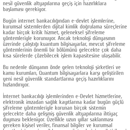
nesil güvenlik altyapılarına geçiş için hazırlıklara
Google Plus
başlaması gerekiyor.
© 2026 TÜM HAKLARI SAKLIDIR
Bugün internet bankacılığından e-devlet işlemlerine,
kurumsal sistemlerden dijital kimlik doğrulama süreçlerine
kadar birçok kritik hizmet, geleneksel şifreleme
yöntemleriyle korunuyor. Ancak teknoloji dünyasının
üzerinde çalıştığı kuantum bilgisayarlar, mevcut şifreleme
yöntemlerinin önemli bir bölümünü gelecekte çok daha
kısa sürelerde çözebilecek işlem kapasitesine ulaşabilir.
Bu nedenle dünyanın önde gelen teknoloji şirketleri ve
kamu kurumları, Quantum bilgisayarlara karşı geliştirilen
yeni nesil güvenlik standartlarına geçiş hazırlıklarını
hızlandırıyor.
İnternet bankacılığı işlemlerinden e-Devlet hizmetlerine,
elektronik imzadan sağlık kayıtlarına kadar bugün güçlü
şifreleme yöntemleriyle korunan birçok sistemin
gelecekte daha gelişmiş güvenlik altyapılarına ihtiyaç
duyması bekleniyor. Özellikle uzun yıllar saklanması
gereken kişisel veriler, finansal bilgiler ve kurumsal