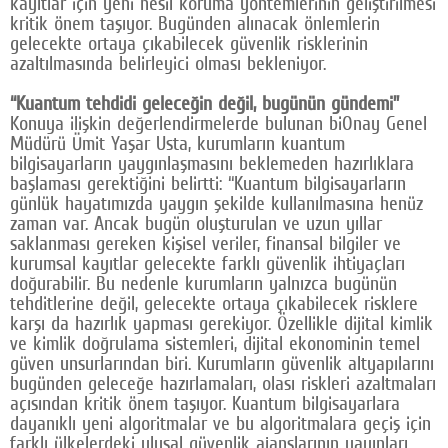
kayıtlar için yeni nesil koruma yöntemlerinin geliştirilmesi
kritik önem taşıyor. Bugünden alınacak önlemlerin
gelecekte ortaya çıkabilecek güvenlik risklerinin
azaltılmasında belirleyici olması bekleniyor.
“Kuantum tehdidi geleceğin değil, bugünün gündemi”
Konuya ilişkin değerlendirmelerde bulunan biOnay Genel
Müdürü Ümit Yaşar Usta, kurumların kuantum
bilgisayarların yaygınlaşmasını beklemeden hazırlıklara
başlaması gerektiğini belirtti: “Kuantum bilgisayarların
günlük hayatımızda yaygın şekilde kullanılmasına henüz
zaman var. Ancak bugün oluşturulan ve uzun yıllar
saklanması gereken kişisel veriler, finansal bilgiler ve
kurumsal kayıtlar gelecekte farklı güvenlik ihtiyaçları
doğurabilir. Bu nedenle kurumların yalnızca bugünün
tehditlerine değil, gelecekte ortaya çıkabilecek risklere
karşı da hazırlık yapması gerekiyor. Özellikle dijital kimlik
ve kimlik doğrulama sistemleri, dijital ekonominin temel
güven unsurlarından biri. Kurumların güvenlik altyapılarını
bugünden geleceğe hazırlamaları, olası riskleri azaltmaları
açısından kritik önem taşıyor. Kuantum bilgisayarlara
dayanıklı yeni algoritmalar ve bu algoritmalara geçiş için
farklı ülkelerdeki ulusal güvenlik ajanslarının yayınları