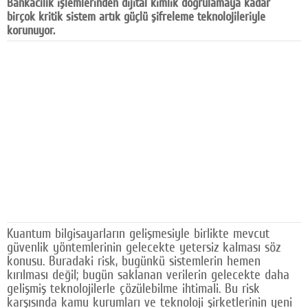
Bankacılık işlemlerinden dijital kimlik doğrulamaya kadar
Facebook
birçok kritik sistem artık güçlü şifreleme teknolojileriyle
korunuyor.
Diziler
Karikatür
Youtube
Polemik
Reklam
Yazarlar
Künye
Kuantum bilgisayarların gelişmesiyle birlikte mevcut
SOSYAL MEDYA
güvenlik yöntemlerinin gelecekte yetersiz kalması söz
konusu. Buradaki risk, bugünkü sistemlerin hemen
Facebook
kırılması değil; bugün saklanan verilerin gelecekte daha
gelişmiş teknolojilerle çözülebilme ihtimali. Bu risk
Twitter
karşısında kamu kurumları ve teknoloji şirketlerinin yeni