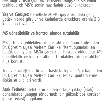
Hastalığı Virüsü) gibi bazı virüslerin bağışıklık sistemini
tetikleyerek MS'e zemin hazırladığı düşünülmektedir.
Yaş ve Cinsiyet:
Genellikle 20-40 yaş arasındaki genç
yetişkinlerde görülür ve kadınlarda erkeklere oranla 2-3
kat daha fazladır.”
MS yönetilebilir ve kontrol altında tutulabilir
MS’in tedavi edilebilen bir hastalık olduğunu ifade eden
Dr. Öğretim Üyesi Meltem Can İke, “Kamuoyundaki en
büyük yanlış algı, MS’in çaresiz bir hastalık olduğudur. MS
yönetilebilir ve kontrol altında tutulabilen bir hastalıktır”
diye konuştu.
Tedavi stratejisinin üç ana başlıkta toplandığını kaydeden
Dr. Öğretim Üyesi Meltem Can İke, tedavi yöntemlerine
ilişkin şu bilgileri verdi:
Atak Tedavisi:
Belirtilerin aniden ortaya çıktığı (atak)
dönemlerde, yangıyı söndürmek için yüksek doz kortizon
(pulse tedavi) uygulanır.