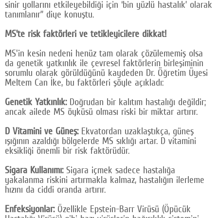
sinir yollarını etkileyebildiği için ‘bin yüzlü hastalık’ olarak
tanımlanır” diye konuştu.
MS’te risk faktörleri ve tetikleyicilere dikkat!
MS'in kesin nedeni henüz tam olarak çözülememiş olsa
da genetik yatkınlık ile çevresel faktörlerin birleşiminin
sorumlu olarak görüldüğünü kaydeden Dr. Öğretim Üyesi
Meltem Can İke, bu faktörleri şöyle açıkladı:
Genetik Yatkınlık:
Doğrudan bir kalıtım hastalığı değildir;
ancak ailede MS öyküsü olması riski bir miktar artırır.
D Vitamini ve Güneş:
Ekvatordan uzaklaştıkça, güneş
ışığının azaldığı bölgelerde MS sıklığı artar. D vitamini
eksikliği önemli bir risk faktörüdür.
Sigara Kullanımı:
Sigara içmek sadece hastalığa
yakalanma riskini artırmakla kalmaz, hastalığın ilerleme
hızını da ciddi oranda artırır.
Enfeksiyonlar:
Özellikle Epstein-Barr Virüsü (Öpücük