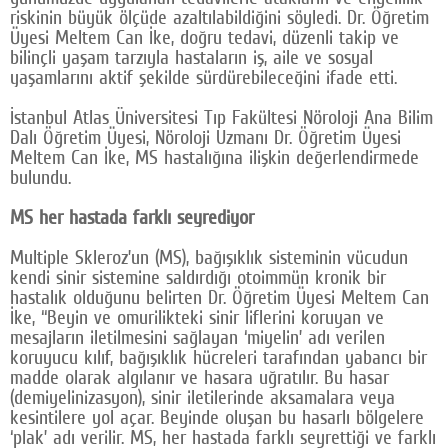
riskinin büyük ölçüde azaltılabildiğini söyledi. Dr. Öğretim
Google Plus
Üyesi Meltem Can İke, doğru tedavi, düzenli takip ve
bilinçli yaşam tarzıyla hastaların iş, aile ve sosyal
© 2026 TÜM HAKLARI SAKLIDIR
yaşamlarını aktif şekilde sürdürebileceğini ifade etti.
İstanbul Atlas Üniversitesi Tıp Fakültesi Nöroloji Ana Bilim
Dalı Öğretim Üyesi, Nöroloji Uzmanı Dr. Öğretim Üyesi
Meltem Can İke, MS hastalığına ilişkin değerlendirmede
bulundu.
MS her hastada farklı seyrediyor
Multiple Skleroz’un (MS), bağışıklık sisteminin vücudun
kendi sinir sistemine saldırdığı otoimmün kronik bir
hastalık olduğunu belirten Dr. Öğretim Üyesi Meltem Can
İke, “Beyin ve omurilikteki sinir liflerini koruyan ve
mesajların iletilmesini sağlayan ‘miyelin’ adı verilen
koruyucu kılıf, bağışıklık hücreleri tarafından yabancı bir
madde olarak algılanır ve hasara uğratılır. Bu hasar
(demiyelinizasyon), sinir iletilerinde aksamalara veya
kesintilere yol açar. Beyinde oluşan bu hasarlı bölgelere
‘plak’ adı verilir. MS, her hastada farklı seyrettiği ve farklı