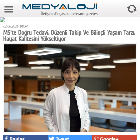
7 Ağustos 2026 9:45:50
İletişim dünyasının referans gazetesi
Anasayfa
02.06.2026 09:34
Foto Galeri
MS'te Doğru Tedavi, Düzenli Takip Ve Bilinçli Yaşam Tarzı,
Hayat Kalitesini Yükseltiyor
Video Galeri
Gazeteler
Medya
Reyting-tiraj
Teknoloji
Televizyon
Dünya
Pr
Paylaş
Tweet
Google+