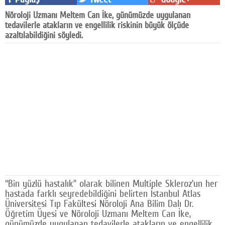
Facebook
Nöroloji Uzmanı Meltem Can İke, günümüzde uygulanan
tedavilerle atakların ve engellilik riskinin büyük ölçüde
Diziler
azaltılabildiğini söyledi.
Karikatür
Youtube
Polemik
Reklam
Yazarlar
Künye
SOSYAL MEDYA
“Bin yüzlü hastalık” olarak bilinen Multiple Skleroz’un her
hastada farklı seyredebildiğini belirten İstanbul Atlas
Facebook
Üniversitesi Tıp Fakültesi Nöroloji Ana Bilim Dalı Dr.
Öğretim Üyesi ve Nöroloji Uzmanı Meltem Can İke,
Twitter
günümüzde uygulanan tedavilerle atakların ve engellilik