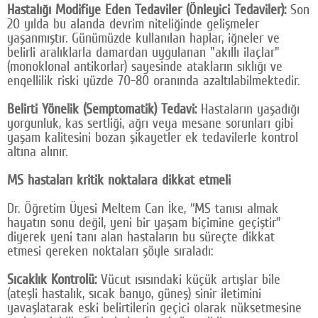
Hastalığı Modifiye Eden Tedaviler (Önleyici Tedaviler):
Son
20 yılda bu alanda devrim niteliğinde gelişmeler
yaşanmıştır. Günümüzde kullanılan haplar, iğneler ve
belirli aralıklarla damardan uygulanan "akıllı ilaçlar"
(monoklonal antikorlar) sayesinde atakların sıklığı ve
engellilik riski yüzde 70-80 oranında azaltılabilmektedir.
Belirti Yönelik (Semptomatik) Tedavi:
Hastaların yaşadığı
yorgunluk, kas sertliği, ağrı veya mesane sorunları gibi
yaşam kalitesini bozan şikayetler ek tedavilerle kontrol
altına alınır.
MS hastaları kritik noktalara dikkat etmeli
Dr. Öğretim Üyesi Meltem Can İke, “MS tanısı almak
hayatın sonu değil, yeni bir yaşam biçimine geçiştir”
diyerek yeni tanı alan hastaların bu süreçte dikkat
etmesi gereken noktaları şöyle sıraladı:
Sıcaklık Kontrolü:
Vücut ısısındaki küçük artışlar bile
(ateşli hastalık, sıcak banyo, güneş) sinir iletimini
yavaşlatarak eski belirtilerin geçici olarak nüksetmesine