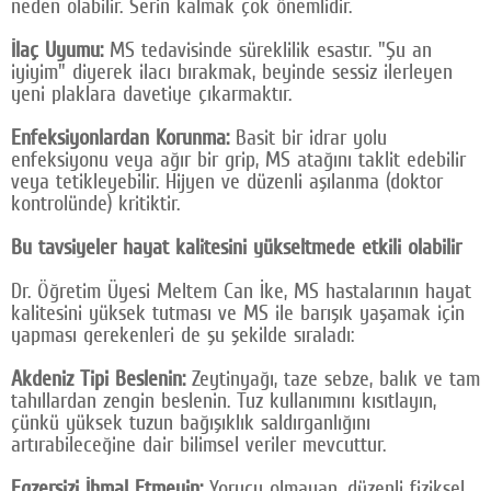
neden olabilir. Serin kalmak çok önemlidir.
İlaç Uyumu:
MS tedavisinde süreklilik esastır. "Şu an
iyiyim" diyerek ilacı bırakmak, beyinde sessiz ilerleyen
yeni plaklara davetiye çıkarmaktır.
Enfeksiyonlardan Korunma:
Basit bir idrar yolu
enfeksiyonu veya ağır bir grip, MS atağını taklit edebilir
veya tetikleyebilir. Hijyen ve düzenli aşılanma (doktor
kontrolünde) kritiktir.
Bu tavsiyeler hayat kalitesini yükseltmede etkili olabilir
Dr. Öğretim Üyesi Meltem Can İke, MS hastalarının hayat
kalitesini yüksek tutması ve MS ile barışık yaşamak için
yapması gerekenleri de şu şekilde sıraladı:
Akdeniz Tipi Beslenin:
Zeytinyağı, taze sebze, balık ve tam
tahıllardan zengin beslenin. Tuz kullanımını kısıtlayın,
çünkü yüksek tuzun bağışıklık saldırganlığını
artırabileceğine dair bilimsel veriler mevcuttur.
Egzersizi İhmal Etmeyin:
Yorucu olmayan, düzenli fiziksel