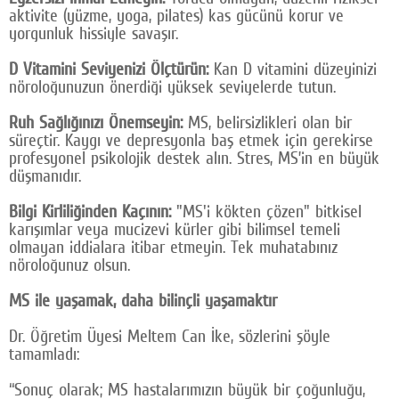
aktivite (yüzme, yoga, pilates) kas gücünü korur ve
yorgunluk hissiyle savaşır.
D Vitamini Seviyenizi Ölçtürün:
Kan D vitamini düzeyinizi
nöroloğunuzun önerdiği yüksek seviyelerde tutun.
Ruh Sağlığınızı Önemseyin:
MS, belirsizlikleri olan bir
süreçtir. Kaygı ve depresyonla baş etmek için gerekirse
profesyonel psikolojik destek alın. Stres, MS’in en büyük
düşmanıdır.
Bilgi Kirliliğinden Kaçının:
"MS'i kökten çözen" bitkisel
karışımlar veya mucizevi kürler gibi bilimsel temeli
olmayan iddialara itibar etmeyin. Tek muhatabınız
nöroloğunuz olsun.
MS ile yaşamak, daha bilinçli yaşamaktır
Dr. Öğretim Üyesi Meltem Can İke, sözlerini şöyle
tamamladı:
“Sonuç olarak; MS hastalarımızın büyük bir çoğunluğu,