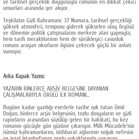
ve tarihsel gerçeklik duygusuyla romanın en dikkat çekici
unsurları arasında yer alıyor.
Teşkilatın Gizli Kahramanı: 37 Numara, tarihsel gerçekliği
yüksek atmosferi, temposu giderek yükselen olay örgüsü
ve dönemin politik çatışmalarını merkeze alan yapısıyla;
hem tarih meraklılarının hem de sürükleyici casusluk
romanı arayan okurların ilgisini çekecek güçlü bir anlatı
sunuyor.
Arka Kapak Yazısı:
YAZARIN BİNLERCE ARŞİV BELGESİNE DAYANAN
ÇALIŞMALARIYLA ÖRÜLÜ İLK ROMANI...
Bugüne kadar yazdığı eserlerle tarihe ışık tutan Ümit
Doğan, binlerce arşiv belgesinin, tozlu dosyaların ve gizli
raporların arasından süzülüp gelen bir hakikati, bu kez
romanın gücüyle gün yüzüne çıkarıyor. Milli Mücadele’nin
isimsiz kahramanlarını, istihbarat ağlarının soğuk nefesini
ve işgal İstanbul’unun puslu sokaklarında yaşanan