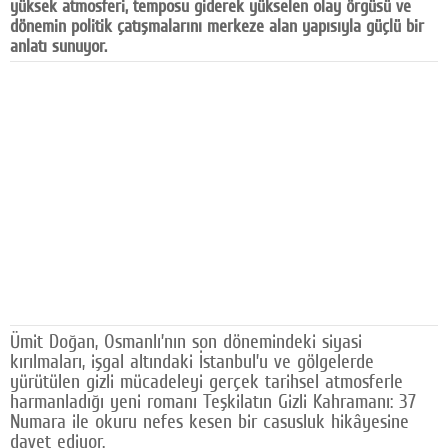
yüksek atmosferi, temposu giderek yükselen olay örgüsü ve
Facebook
dönemin politik çatışmalarını merkeze alan yapısıyla güçlü bir
anlatı sunuyor.
Diziler
Karikatür
Youtube
Polemik
Reklam
Yazarlar
Künye
Ümit Doğan, Osmanlı’nın son dönemindeki siyasi
SOSYAL MEDYA
kırılmaları, işgal altındaki İstanbul’u ve gölgelerde
yürütülen gizli mücadeleyi gerçek tarihsel atmosferle
Facebook
harmanladığı yeni romanı Teşkilatın Gizli Kahramanı: 37
Numara ile okuru nefes kesen bir casusluk hikâyesine
Twitter
davet ediyor.