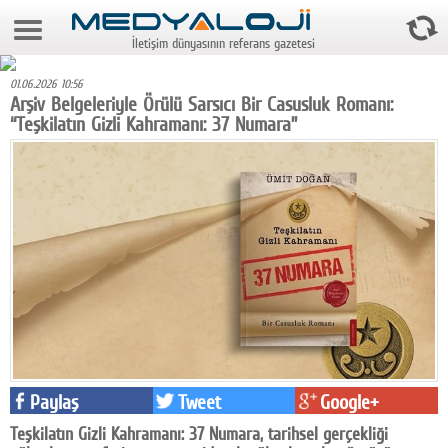
8 Ağustos 2026 17:08:18
İletişim dünyasının referans gazetesi
Anasayfa
01.06.2026 10:56
Foto Galeri
Arşiv Belgeleriyle Örülü Sarsıcı Bir Casusluk Romanı:
“Teşkilatın Gizli Kahramanı: 37 Numara”
Video Galeri
Gazeteler
Medya
Reyting-tiraj
Teknoloji
Televizyon
Dünya
Paylaş
Tweet
Google+
Pr
Teşkilatın Gizli Kahramanı: 37 Numara, tarihsel gerçekliği