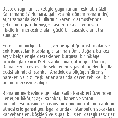
Google Plus
Destek Yayınları etiketiyle yayımlanan Teşkilatın Gizli
Kahramanı: 37 Numara, yalnızca bir dönem romanı değil;
© 2026 TÜM HAKLARI SAKLIDIR
aynı zamanda işgal yıllarının karanlık atmosferinde
şekillenen gizli direnişi, siyasi entrikaları ve insan
ilişkilerini merkezine alan güçlü bir casusluk anlatısı
sunuyor.
Erken Cumhuriyet tarihi üzerine yaptığı araştırmalar ve
çok konuşulan kitaplarıyla tanınan Ümit Doğan, bu kez
arşiv belgeleriyle desteklenen kurgusal bir hikâye
aracılığıyla okuru 1919 İstanbul’una götürüyor. Roman;
Damat Ferit çevresinde şekillenen siyasi dengeler, İngiliz
etkisi altındaki İstanbul, Anadolu’da büyüyen direniş
hareketi ve gizli teşkilatlar arasında geçen tehlikeli bir
oyunu merkezine alıyor.
Romanın merkezinde yer alan Galip karakteri üzerinden
ilerleyen hikâye; aşk, sadakat, ihanet ve vatan
mücadelesi arasında sıkışmış bir dönemin ruhunu canlı bir
atmosferle yansıtıyor. İşgal altındaki İstanbul’un sokakları,
kahvehaneleri, köşkleri ve siyasi kulisleri; detaylı tasvirler