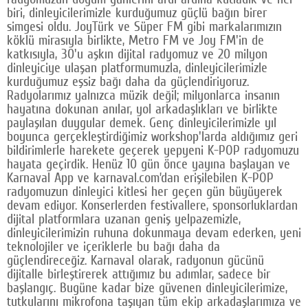
biri, dinleyicilerimizle kurduğumuz güçlü bağın birer
simgesi oldu. JoyTürk ve Süper FM gibi markalarımızın
köklü mirasıyla birlikte, Metro FM ve Joy FM'in de
katkısıyla, 30'u aşkın dijital radyomuz ve 20 milyon
dinleyiciye ulaşan platformumuzla, dinleyicilerimizle
kurduğumuz eşsiz bağı daha da güçlendiriyoruz.
Radyolarımız yalnızca müzik değil; milyonlarca insanın
hayatına dokunan anılar, yol arkadaşlıkları ve birlikte
paylaşılan duygular demek. Genç dinleyicilerimizle yıl
boyunca gerçekleştirdiğimiz workshop'larda aldığımız geri
bildirimlerle harekete geçerek yepyeni K-POP radyomuzu
hayata geçirdik. Henüz 10 gün önce yayına başlayan ve
Karnaval App ve karnaval.com’dan erişilebilen K-POP
radyomuzun dinleyici kitlesi her geçen gün büyüyerek
devam ediyor. Konserlerden festivallere, sponsorluklardan
dijital platformlara uzanan geniş yelpazemizle,
dinleyicilerimizin ruhuna dokunmaya devam ederken, yeni
teknolojiler ve içeriklerle bu bağı daha da
güçlendireceğiz. Karnaval olarak, radyonun gücünü
dijitalle birleştirerek attığımız bu adımlar, sadece bir
başlangıç. Bugüne kadar bize güvenen dinleyicilerimize,
tutkularını mikrofona taşıyan tüm ekip arkadaşlarımıza ve