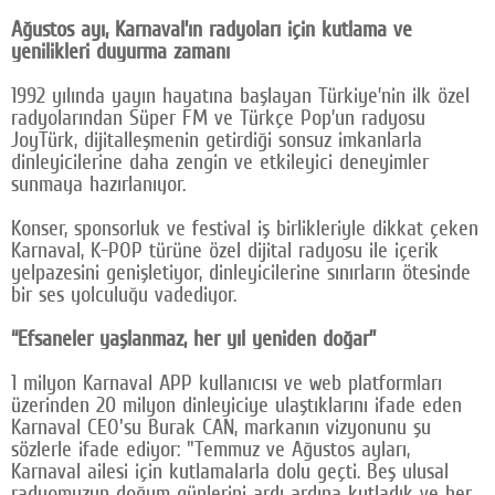
Ağustos ayı, Karnaval’ın radyoları için kutlama ve
Google Plus
yenilikleri duyurma zamanı
© 2026 TÜM HAKLARI SAKLIDIR
1992 yılında yayın hayatına başlayan Türkiye’nin ilk özel
radyolarından Süper FM ve Türkçe Pop’un radyosu
JoyTürk, dijitalleşmenin getirdiği sonsuz imkanlarla
dinleyicilerine daha zengin ve etkileyici deneyimler
sunmaya hazırlanıyor.
Konser, sponsorluk ve festival iş birlikleriyle dikkat çeken
Karnaval, K-POP türüne özel dijital radyosu ile içerik
yelpazesini genişletiyor, dinleyicilerine sınırların ötesinde
bir ses yolculuğu vadediyor.
“Efsaneler yaşlanmaz, her yıl yeniden doğar”
1 milyon Karnaval APP kullanıcısı ve web platformları
üzerinden 20 milyon dinleyiciye ulaştıklarını ifade eden
Karnaval CEO'su Burak CAN, markanın vizyonunu şu
sözlerle ifade ediyor: "Temmuz ve Ağustos ayları,
Karnaval ailesi için kutlamalarla dolu geçti. Beş ulusal
radyomuzun doğum günlerini ardı ardına kutladık ve her