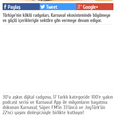
Facebook
Paylaş
Tweet
Google+
Türkiye'nin köklü radyoları, Karnaval ekosisteminde büyümeye
Diziler
ve güçlü içerikleriyle sektöre yön vermeye devam ediyor.
Karikatür
Youtube
Polemik
Reklam
Yazarlar
Künye
SOSYAL MEDYA
30'u aşkın dijital radyosu, 17 farklı kategoride 100’e yakın
Facebook
podcast serisi ve Karnaval App ile milyonların hayatına
dokunan Karnaval; Süper FM’in 33’üncü ve JoyTürk’ün
Twitter
22’nci yaşını dinleyicisiyle birlikte kutluyor!