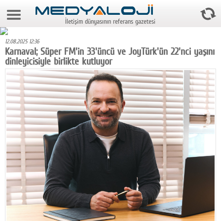
9 Ağustos 2026 2:56:45
İletişim dünyasının referans gazetesi
Anasayfa
12.08.2025 12:36
Foto Galeri
Karnaval; Süper FM'in 33'üncü ve JoyTürk'ün 22'nci yaşını
dinleyicisiyle birlikte kutluyor
Video Galeri
Gazeteler
Medya
Reyting-tiraj
Teknoloji
Televizyon
Dünya
Pr