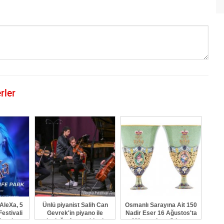
rler
GÖNDER
AleXa, 5
Ünlü piyanist Salih Can
Osmanlı Sarayına Ait 150
Festivali
Gevrek'in piyano ile
Nadir Eser 16 Ağustos'ta
lacak
yolculuğu Avrupa'da ritm
Müzayedeye Çıkıyor