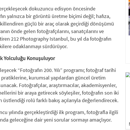
a gerçekleşecek dokuzuncu edisyon öncesinde
n yalnızca bir görüntü üretme biçimi değil; hafıza,
killendiren güçlü bir araç olarak geçirdiği dönüşümü
ın önde gelen fotoğrafçılarını, sanatçılarını ve
tiren 212 Photography Istanbul, bu yıl da fotoğrafın
şkilere odaklanmayı sürdürüyor.
lık Yolculuğu Konuşuluyor
şecek “Fotoğrafın 200. Yılı” programı; fotoğraf tarihi
 pratiklerine, kurumsal yapılardan güncel üretim
unacak. Fotoğrafçılar, araştırmacılar, akademisyenler,
llerini bir araya getirecek söyleşiler, fotoğrafın son iki
stlendiği rolü farklı bakış açılarıyla değerlendirecek.
yılında gerçekleştirdiği ilk program, fotoğrafla ilgili
nda geleceğine dair yeni sorular sormayı amaçlıyor.