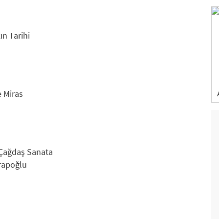
ın Tarihi
e Miras
 Çağdaş Sanata
Arapoğlu