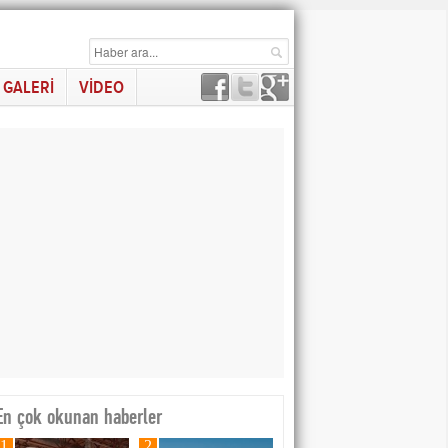
GALERİ
VİDEO
En çok okunan haberler
1
2