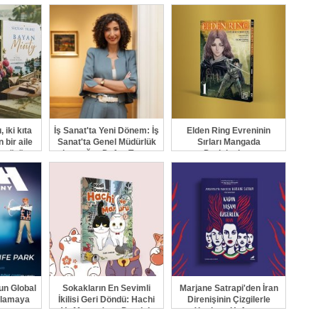
kazanıyor
 iki kıta
İş Sanat'ta Yeni Dönem: İş
Elden Ring Evreninin
 bir aile
Sanat'ta Genel Müdürlük
Sırları Mangada
n yüzüne
bayrağını Defne Turaç
Derinleşiyor
devraldı
un Global
Sokakların En Sevimli
Marjane Satrapi'den İran
ırlamaya
İkilisi Geri Döndü: Hachi
Direnişinin Çizgilerle
yor
Ve Maruru'nun Dostluk
Yazılmış Hafızası