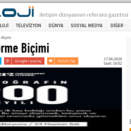
iletişim dünyasının referans gazetesi
LOJİ
TELEVİZYON
DÜNYA
SOSYAL MEDYA
DİĞER
e Biçimi
Görme Biçimi
17.06.2026
Google+ paylaş
Yorum Yaz
Saat: 16:02