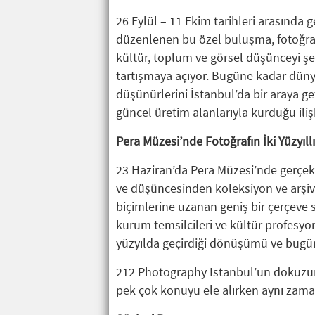
26 Eylül – 11 Ekim tarihleri arasınd
düzenlenen bu özel buluşma, fotoğrafı
kültür, toplum ve görsel düşünceyi şe
tartışmaya açıyor. Bugüne kadar dünyan
düşünürlerini İstanbul’da bir araya ge
güncel üretim alanlarıyla kurduğu ili
Pera Müzesi’nde Fotoğrafın İki Yüzyıl
23 Haziran’da Pera Müzesi’nde gerçekle
ve düşüncesinden koleksiyon ve arşiv
biçimlerine uzanan geniş bir çerçeve s
kurum temsilcileri ve kültür profesyone
yüzyılda geçirdiği dönüşümü ve bugün ü
212 Photography Istanbul’un dokuzuncu 
pek çok konuyu ele alırken aynı zama