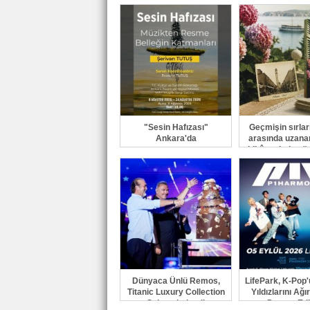
Düzenlenen Özel
Lansmanla Tanıtıldı
"Sesin Hafızası"
Geçmişin sırları,
Ankara'da
arasında uzanan
hikâyesinde gü
çıkıyor
Dünyaca Ünlü Remos,
LifePark, K-Pop'
Titanic Luxury Collection
Yıldızlarını Ağ
Sahnesindeydi
Devam Edi