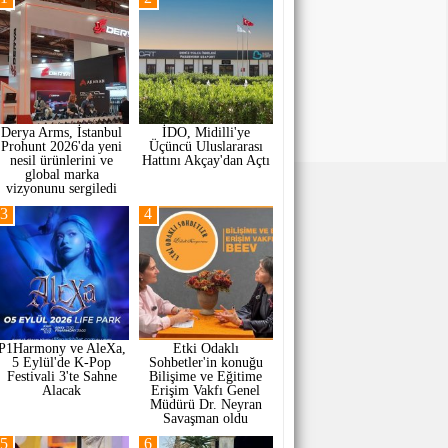
Derya Arms, İstanbul
İDO, Midilli'ye
Prohunt 2026'da yeni
Üçüncü Uluslararası
nesil ürünlerini ve
Hattını Akçay'dan Açtı
global marka
vizyonunu sergiledi
3
4
P1Harmony ve AleXa,
Etki Odaklı
5 Eylül'de K-Pop
Sohbetler'in konuğu
Festivali 3'te Sahne
Bilişime ve Eğitime
Alacak
Erişim Vakfı Genel
Müdürü Dr. Neyran
Savaşman oldu
5
6