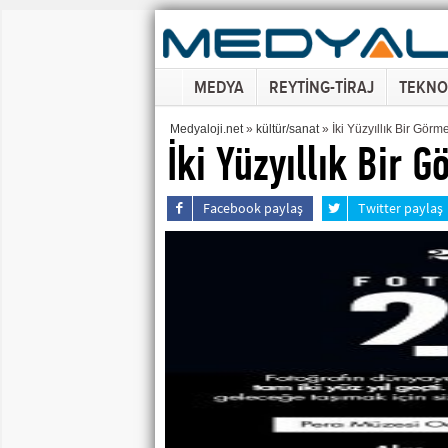
MEDYA
REYTİNG-TİRAJ
TEKNO
Medyaloji.net
»
kültür/sanat
» İki Yüzyıllık Bir Görm
İki Yüzyıllık Bir 
Facebook paylaş
Twitter paylaş