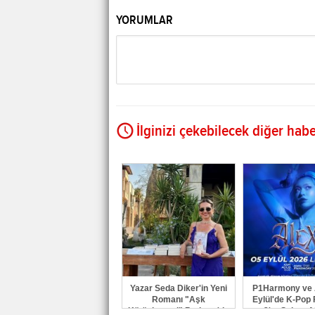
YORUMLAR
İlginizi çekebilecek diğer habe
Yazar Seda Diker'in Yeni
P1Harmony ve 
Romanı "Aşk
Eylül'de K-Pop 
Kütüphanesi" Bodrum'da
3'te Sahne A