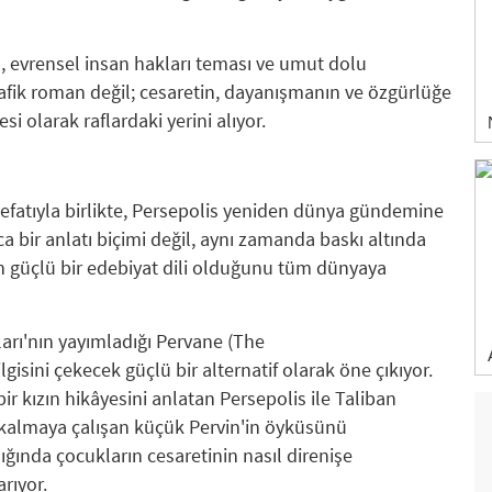
 evrensel insan hakları teması ve umut dolu
afik roman değil; cesaretin, dayanışmanın ve özgürlüğe
 olarak raflardaki yerini alıyor.
vefatıyla birlikte, Persepolis yeniden dünya gündemine
ca bir anlatı biçimi değil, aynı zamanda baskı altında
n güçlü bir edebiyat dili olduğunu tüm dünyaya
rı'nın yayımladığı Pervane (The
gisini çekecek güçlü bir alternatif olarak öne çıkıyor.
r kızın hikâyesini anlatan Persepolis ile Taliban
 kalmaya çalışan küçük Pervin'in öyküsünü
dığında çocukların cesaretinin nasıl direnişe
rıyor.