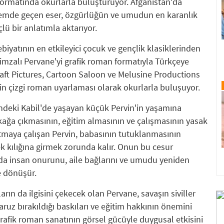
formatında okurlarla buluşturuyor. Afganistan'da
önemde geçen eser, özgürlüğün ve umudun en karanlık
lü bir anlatımla aktarıyor.
iyatının en etkileyici çocuk ve gençlik klasiklerinden
 imzalı Pervane'yi grafik roman formatıyla Türkçeye
raft Pictures, Cartoon Saloon ve Melusine Productions
in çizgi roman uyarlaması olarak okurlarla buluşuyor.
indeki Kabil'de yaşayan küçük Pervin'in yaşamına
kağa çıkmasının, eğitim almasının ve çalışmasının yasak
utmaya çalışan Pervin, babasının tutuklanmasının
k kılığına girmek zorunda kalır. Onun bu cesur
yada insan onurunu, aile bağlarını ve umudu yeniden
e dönüşür.
rın da ilgisini çekecek olan Pervane, savaşın siviller
maruz bırakıldığı baskıları ve eğitim hakkının önemini
 grafik roman sanatının görsel gücüyle duygusal etkisini