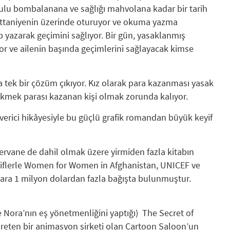
kulu bombalanana ve sağlığı mahvolana kadar bir tarih
attaniyenin üzerinde oturuyor ve okuma yazma
 yazarak geçimini sağlıyor. Bir gün, yasaklanmış
yor ve ailenin başında geçimlerini sağlayacak kimse
a tek bir çözüm çıkıyor. Kız olarak para kazanması yasak
 ekmek parası kazanan kişi olmak zorunda kalıyor.
 verici hikâyesiyle bu güçlü grafik romandan büyük keyif
Pervane de dahil olmak üzere yirmiden fazla kitabın
eliflerle Women for Women in Afghanistan, UNICEF ve
şlara 1 milyon dolardan fazla bağışta bulunmuştur.
 Nora’nın eş yönetmenliğini yaptığı) The Secret of
 üreten bir animasyon şirketi olan Cartoon Saloon’un