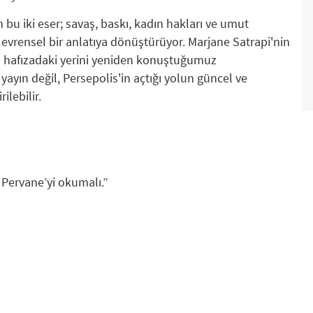
n bu iki eser; savaş, baskı, kadın hakları ve umut
 evrensel bir anlatıya dönüştürüyor. Marjane Satrapi'nin
l hafızadaki yerini yeniden konuştuğumuz
yayın değil, Persepolis'in açtığı yolun güncel ve
ilebilir.
ı Pervane’yi okumalı.”