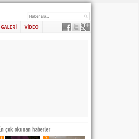
GALERİ
VİDEO
En çok okunan haberler
1
2