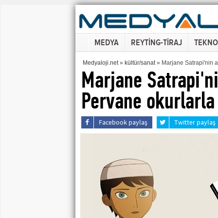
MEDYA
REYTİNG-TİRAJ
TEKNO
Medyaloji.net
»
kültür/sanat
» Marjane Satrapi'nin 
Marjane Satrapi'n
Pervane okurlarla
Facebook paylaş
Twitter paylaş