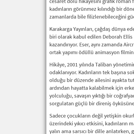
cesaret dolu hikâyesini grafik roman 
kadınların görünmez kılındığı bir d
zamanlarda bile filizlenebileceğini güç
Karakarga Yayınları, çağdaş dünya edeb
biri olarak kabul edilen Deborah Ellis
kazandırıyor. Eser, aynı zamanda Airc
ortak yapımı ödüllü animasyon filmin
Hikâye, 2001 yılında Taliban yönetim
odaklanıyor. Kadınların tek başına so
olduğu bir düzende ailesini ayakta t
ardından hayatta kalabilmek için erke
yolculuğu, savaşın yıktığı bir coğraf
sorgulatan güçlü bir direniş öyküsün
Sadece çocukların değil yetişkin okurla
üzerindeki yıkıcı etkisini, kadınların 
yalın ama sarsıcı bir dille anlatırken,