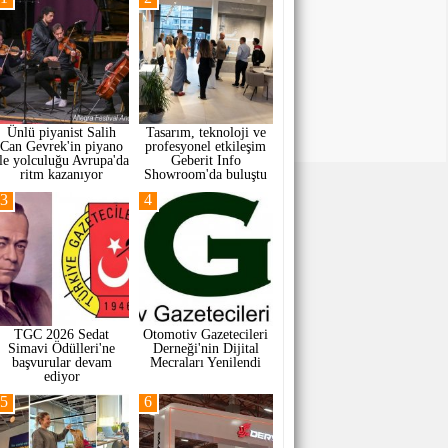
Ünlü piyanist Salih
Tasarım, teknoloji ve
Can Gevrek'in piyano
profesyonel etkileşim
ile yolculuğu Avrupa'da
Geberit Info
ritm kazanıyor
Showroom'da buluştu
3
4
TGC 2026 Sedat
Otomotiv Gazetecileri
Simavi Ödülleri'ne
Derneği'nin Dijital
başvurular devam
Mecraları Yenilendi
ediyor
5
6