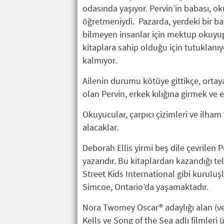
odasında yaşıyor. Pervin’in babası, o
öğretmeniydi. Pazarda, yerdeki bir b
bilmeyen insanlar için mektup okuyup
kitaplara sahip olduğu için tutuklanı
kalmıyor.
Ailenin durumu kötüye gittikçe, ortay
olan Pervin, erkek kılığına girmek ve
Okuyucular, çarpıcı çizimleri ve ilham
alacaklar.
Deborah Ellis yirmi beş dile çevrilen 
yazarıdır. Bu kitaplardan kazandığı t
Street Kids International gibi kurulu
Simcoe, Ontario’da yaşamaktadır.
Nora Twomey Oscar® adaylığı alan (ve
Kells ve Song of the Sea adlı filmleri