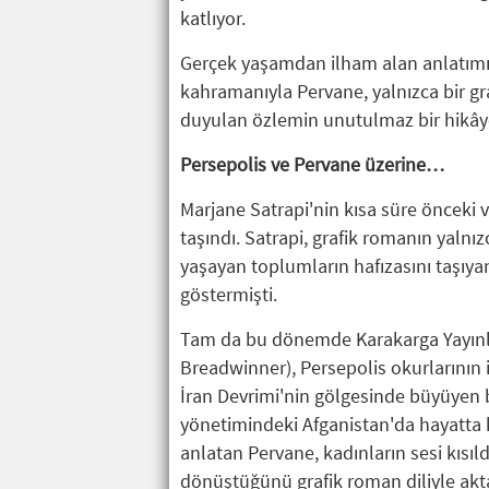
katlıyor.
Gerçek yaşamdan ilham alan anlatımı,
kahramanıyla Pervane, yalnızca bir gr
duyulan özlemin unutulmaz bir hikâyesi
Persepolis ve Pervane üzerine…
Marjane Satrapi'nin kısa süre önceki 
taşındı. Satrapi, grafik romanın yalnız
yaşayan toplumların hafızasını taşıya
göstermişti.
Tam da bu dönemde Karakarga Yayınla
Breadwinner), Persepolis okurlarının il
İran Devrimi'nin gölgesinde büyüyen bi
yönetimindeki Afganistan'da hayatta
anlatan Pervane, kadınların sesi kısıl
dönüştüğünü grafik roman diliyle akta