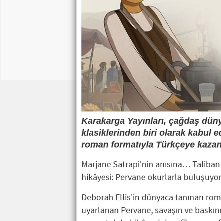
Karakarga Yayınları, çağdaş düny
klasiklerinden biri olarak kabul e
roman formatıyla Türkçeye kazand
Marjane Satrapi'nin anısına… Taliba
hikâyesi: Pervane okurlarla buluşuyo
Deborah Ellis'in dünyaca tanınan ro
uyarlanan Pervane, savaşın ve baskın