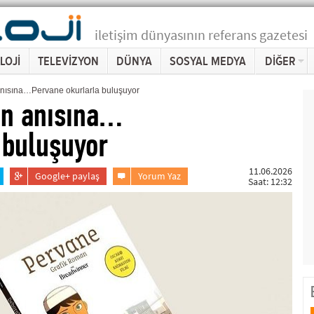
iletişim dünyasının referans gazetesi
LOJİ
TELEVİZYON
DÜNYA
SOSYAL MEDYA
DİĞER
anısına…Pervane okurlarla buluşuyor
in anısına…
 buluşuyor
11.06.2026
Google+ paylaş
Yorum Yaz
Saat: 12:32