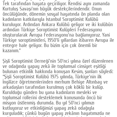
Tek tarafından hayata geçiriliyor. Kendisi aynı zamanda
Google Plus
Kurtuluş Savaşı'nın büyük destekçilerindendir. Onun
öncülüğünde, dönemin sosyal hayatında ön planda olan
© 2026 TÜM HAKLARI SAKLIDIR
kadınların katkılarıyla İstanbul Soroptimist Kulübü
kuruluyor. Ardından Ankara Kulübü geliyor ve iki kulübün
ardından Türkiye Soroptimist Kulüpleri Federasyonu
oluşturularak Avrupa Federasyonu'na bağlanıyoruz. Yani
Türkiye soroptimistleri, 1950'li yıllardan itibaren Avrupa ile
entegre hale geliyor. Bu bizim için çok önemli bir
kazanım.”
Şişli Soroptimist Derneği'nin 50'nci yılına özel düzenlenen
ve odağında yapay zekâ ile toplumsal cinsiyet eşitliği
bulunan etkinlik hakkında konuşan Kesim, şunları söyledi:
“Şişli Soroptimist Kulübü 1975 yılında, Türkiye'nin ilk
İngilizce öğretmenlerinden merhum Behiye Altınbay ve
arkadaşları tarafından kurulmuş çok köklü bir kulüp.
Kurulduğu günden bu yana kadınların mesleki ve
toplumsal rollerini desteklemek konusunda öncü bir
misyon üstlenmiş durumda. Bu yıl 50'nci yılımızı
kutluyoruz ve etkinliğimizi yapay zekâ odağıyla
kurguladık; çünkü bugün yapay zekânın hayatımızda ne