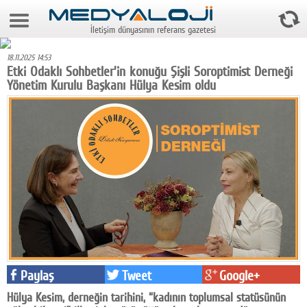
8 Ağustos 2026 16:22:36
İletişim dünyasının referans gazetesi
Anasayfa
18.11.2025 14:53
Foto Galeri
Etki Odaklı Sohbetler'in konuğu Şişli Soroptimist Derneği
Yönetim Kurulu Başkanı Hülya Kesim oldu
Video Galeri
Gazeteler
Medya
Reyting-tiraj
Teknoloji
Televizyon
Dünya
Paylaş
Tweet
Google+
Pr
Hülya Kesim, derneğin tarihini, “kadının toplumsal statüsünün