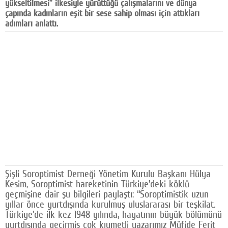
yükseltilmesi” ilkesiyle yürüttüğü çalışmalarını ve dünya
Facebook
çapında kadınların eşit bir sese sahip olması için attıkları
adımları anlattı.
Diziler
Karikatür
Youtube
Polemik
Reklam
Yazarlar
Künye
Şişli Soroptimist Derneği Yönetim Kurulu Başkanı Hülya
SOSYAL MEDYA
Kesim, Soroptimist hareketinin Türkiye'deki köklü
geçmişine dair şu bilgileri paylaştı: “Soroptimistik uzun
Facebook
yıllar önce yurtdışında kurulmuş uluslararası bir teşkilat.
Türkiye'de ilk kez 1948 yılında, hayatının büyük bölümünü
Twitter
yurtdışında geçirmiş çok kıymetli yazarımız Müfide Ferit