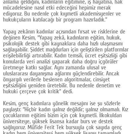
anlama geldiğini, kadınların eğitimine, iş hayatına, hak
mücadelesine nasıl etki edeceğini hepimiz merak
ediyoruz. Bu nedenle çok kıymetli akademisyenler ve
hukukçuların katılacağı bir program hazırladık.”
Yapay zekânın kadınlar açısından fırsat ve risklerine de
değinen Kesim, “Yapay zekâ, kadınların eğitim, hukuk,
psikolojik destek gibi kaynaklara daha hızlı ulaşmasını
sağlayabilir. Şiddet mağdurları için geliştirilen platformlar
erişilebilirliği artırabilir. Kadın temsili, ücret eşitsizliği gibi
konularda veri analizi yaparak daha doğru içgörüler
üretmeye katkı sağlar. Aynı zamanda ulusal ve
uluslararası dayanışma ağlarını güçlendirebilir. Ancak
önyargılı verilerle beslenen algoritmalar, cinsiyet
eşitsizliğini yeniden üretebilir. Bu nedenle denetim ve
hukuki çerçeve çok kritik” dedi.
Kesim, genç kadınlara yönelik mesajını ise şu sözlerle
paylaştı: “Hiçbir kadın yalnız değildir; yalnız olmamalı. Kız
çocuklarının eğitimi bizim için çok kıymetli. İlkokuldan
üniversiteye, yüksek lisansa kadar burs ve destek
sağlıyoruz. Müfide Ferit Tek bursuyla çok sayıda genç
kadın hem üniversiteyi hem yüksek lisansı tamamladı.