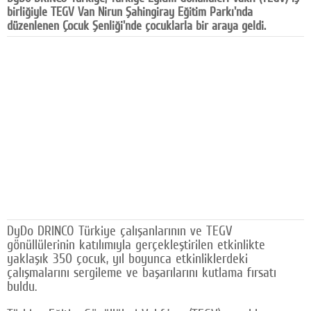
birliğiyle TEGV Van Nirun Şahingiray Eğitim Parkı'nda
Facebook
düzenlenen Çocuk Şenliği'nde çocuklarla bir araya geldi.
Diziler
Karikatür
Youtube
Polemik
Reklam
Yazarlar
Künye
DyDo DRINCO Türkiye çalışanlarının ve TEGV
gönüllülerinin katılımıyla gerçekleştirilen etkinlikte
SOSYAL MEDYA
yaklaşık 350 çocuk, yıl boyunca etkinliklerdeki
Facebook
çalışmalarını sergileme ve başarılarını kutlama fırsatı
buldu.
Twitter