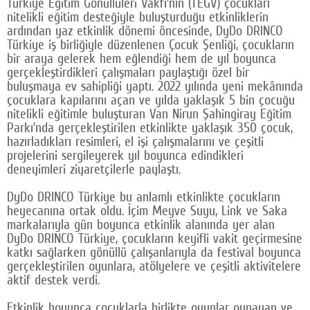
Türkiye Eğitim Gönüllüleri Vakfı’nın (TEGV) çocukları
nitelikli eğitim desteğiyle buluşturduğu etkinliklerin
Google Plus
ardından yaz etkinlik dönemi öncesinde, DyDo DRINCO
Türkiye iş birliğiyle düzenlenen Çocuk Şenliği, çocukların
© 2026 TÜM HAKLARI SAKLIDIR
bir araya gelerek hem eğlendiği hem de yıl boyunca
gerçekleştirdikleri çalışmaları paylaştığı özel bir
buluşmaya ev sahipliği yaptı. 2022 yılında yeni mekânında
çocuklara kapılarını açan ve yılda yaklaşık 5 bin çocuğu
nitelikli eğitimle buluşturan Van Nirun Şahingiray Eğitim
Parkı’nda gerçekleştirilen etkinlikte yaklaşık 350 çocuk,
hazırladıkları resimleri, el işi çalışmalarını ve çeşitli
projelerini sergileyerek yıl boyunca edindikleri
deneyimleri ziyaretçilerle paylaştı.
DyDo DRINCO Türkiye bu anlamlı etkinlikte çocukların
heyecanına ortak oldu. İçim Meyve Suyu, Link ve Saka
markalarıyla gün boyunca etkinlik alanında yer alan
DyDo DRINCO Türkiye, çocukların keyifli vakit geçirmesine
katkı sağlarken gönüllü çalışanlarıyla da festival boyunca
gerçekleştirilen oyunlara, atölyelere ve çeşitli aktivitelere
aktif destek verdi.
Etkinlik boyunca çocuklarla birlikte oyunlar oynayan ve