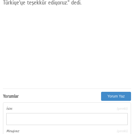
Türkiye’ye teşekkür ediyoruz.” dedi.
Yorumlar
Yorum Yaz
İsim:
(gerekli)
Mesajınız:
(gerekli)