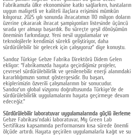
Fabrikamızla ülke ekonomisine katkı sağlarken, hastaların
uygun maliyetli ve kaliteli ilaçlara erişimini mümkün
kılıyoruz. 2025 yılı sonunda ihracatımızı 110 milyon doların
üzerine çıkararak ihracat şampiyonları listesinde üçüncü
sırada yer almayı başardık. Bu süreçte yeşil dönüşümün
öneminin farkındayız. Yeni nesil uygulamalar ve
teknolojilerle kendimizi sürekli geliştiriyor, daha
sürdürülebilir bir gelecek için çalışıyoruz” diye konuştu.
Sandoz Türkiye Gebze Fabrika Direktörü Didem Gelen
ekliyor: “Fabrikamızda hayata geçirdiğimiz projeler,
çevresel sürdürülebilirlik ve yenilenebilir enerji alanındaki
kararlılığımızın somut göstergesidir. Bu başarı,
ekiplerimizin özverili çalışmalarının bir sonucudur.
Sandoz'un global vizyonu doğrultusunda Türkiye'de de
sürdürülebilirlik uygulamalarını hayata geçirmeye devam
edeceğiz.”
Sürdürülebilir laboratuvar uygulamalarında güçlü ilerleme
Gebze Fabrikası'ndaki laboratuvar, My Green Lab
Sertifikası kapsamında performansını kısa sürede önemli
ölçüde artırdı. Hayata geçirilen uygulamalarla kağıt ve su