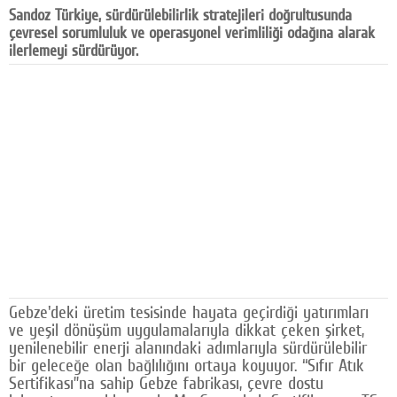
Sandoz Türkiye, sürdürülebilirlik stratejileri doğrultusunda
Facebook
çevresel sorumluluk ve operasyonel verimliliği odağına alarak
ilerlemeyi sürdürüyor.
Diziler
Karikatür
Youtube
Polemik
Reklam
Yazarlar
Künye
Gebze'deki üretim tesisinde hayata geçirdiği yatırımları
SOSYAL MEDYA
ve yeşil dönüşüm uygulamalarıyla dikkat çeken şirket,
Facebook
yenilenebilir enerji alanındaki adımlarıyla sürdürülebilir
bir geleceğe olan bağlılığını ortaya koyuyor. “Sıfır Atık
Sertifikası”na sahip Gebze fabrikası, çevre dostu
Twitter