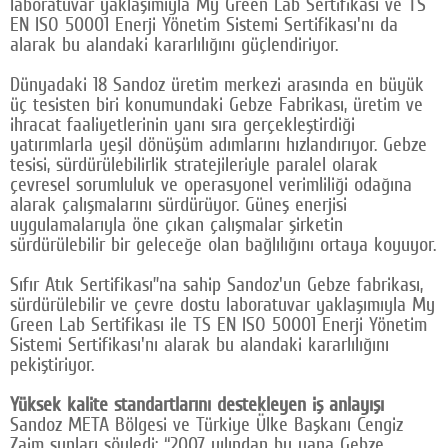
laboratuvar yaklaşımıyla My Green Lab Sertifikası ve TS
EN ISO 50001 Enerji Yönetim Sistemi Sertifikası'nı da
Google Plus
alarak bu alandaki kararlılığını güçlendiriyor.
© 2026 TÜM HAKLARI SAKLIDIR
Dünyadaki 18 Sandoz üretim merkezi arasında en büyük
üç tesisten biri konumundaki Gebze Fabrikası, üretim ve
ihracat faaliyetlerinin yanı sıra gerçekleştirdiği
yatırımlarla yeşil dönüşüm adımlarını hızlandırıyor. Gebze
tesisi, sürdürülebilirlik stratejileriyle paralel olarak
çevresel sorumluluk ve operasyonel verimliliği odağına
alarak çalışmalarını sürdürüyor. Güneş enerjisi
uygulamalarıyla öne çıkan çalışmalar şirketin
sürdürülebilir bir geleceğe olan bağlılığını ortaya koyuyor.
Sıfır Atık Sertifikası”na sahip Sandoz'un Gebze fabrikası,
sürdürülebilir ve çevre dostu laboratuvar yaklaşımıyla My
Green Lab Sertifikası ile TS EN ISO 50001 Enerji Yönetim
Sistemi Sertifikası'nı alarak bu alandaki kararlılığını
pekiştiriyor.
Yüksek kalite standartlarını destekleyen iş anlayışı
Sandoz META Bölgesi ve Türkiye Ülke Başkanı Cengiz
Zaim şunları söyledi: “2007 yılından bu yana Gebze