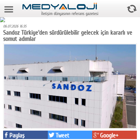
6 Ağustos 2026 6:00:39
İletişim dünyasının referans gazetesi
Anasayfa
06.07.2026 16:35
Foto Galeri
Sandoz Türkiye'den sürdürülebilir gelecek için kararlı ve
somut adımlar
Video Galeri
Gazeteler
Medya
Reyting-tiraj
Teknoloji
Televizyon
Dünya
Pr
Paylaş
Tweet
Google+