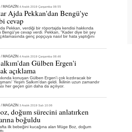
/
MAGAZİN
4 Aralık 2019 Çarşamba 08:55
tar Ajda Pekkan'dan Bengü'ye
bi cevap
jda Pekkan, verdiği bir röportajda kendisi hakkında
Bengü'ye cevap verdi. Pekkan, "Kader diye bir şey
açıklamasında genç popçuya nasıl bir hata yaptığını
/
MAGAZİN
4 Aralık 2019 Çarşamba 08:46
alkım'dan Gülben Ergen'i
cak açıklama
hakkında konuşan Gülben Ergen'i çok kızdıracak bir
şmanı' Yeşim Salkım'dan geldi. İkilinin uzun zamandır
ası her geçen gün daha da açılıyor.
/
MAGAZİN
3 Aralık 2019 Salı 10:06
z, doğum sürecini anlatırken
arına boğuldu
afta ilk bebeğini kucağına alan Müge Boz, doğum
tı.