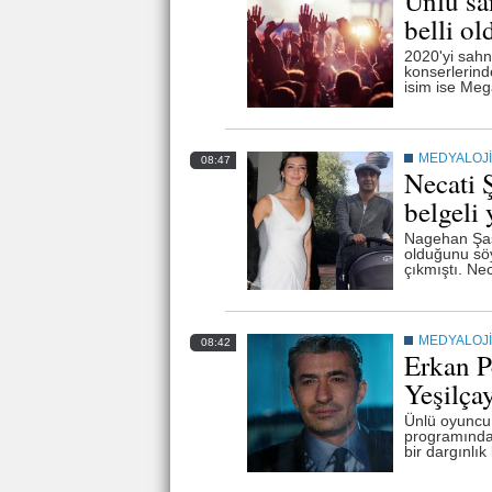
Ünlü san
belli ol
2020'yi sahn
konserlerinde
isim ise Meg
MEDYALOJİ
08:47
Necati Ş
belgeli 
Nagehan Şaşm
olduğunu sö
çıkmıştı. Nec
MEDYALOJİ
08:42
Erkan P
Yeşilça
Ünlü oyuncu 
programında, 
bir dargınlık