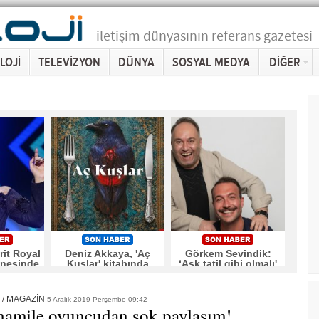
iletişim dünyasının referans gazetesi
LOJİ
TELEVİZYON
DÜNYA
SOSYAL MEDYA
DİĞER
rit Royal
Deniz Akkaya, 'Aç
Görkem Sevindik:
nesinde
Kuşlar' kitabında
‘Aşk tatil gibi olmalı'
ti
İstanbul'un seçkin
yüzünün ardındakileri
anlatıyor
/
MAGAZİN
5 Aralık 2019 Perşembe 09:42
 hamile oyuncudan şok paylaşım!