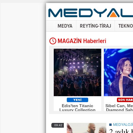
MEDYA
REYTİNG-TİRAJ
TEKNO
MAGAZİN Haberleri
Edis'ten Titanic
Sibel Can, Me
Luxury Collection
Dıamond Sah
Bodrum'da Bayram
Mest Et
Gecesine Damga
Vuran Performans
MEDYALOJİ
09:42
2 aylık