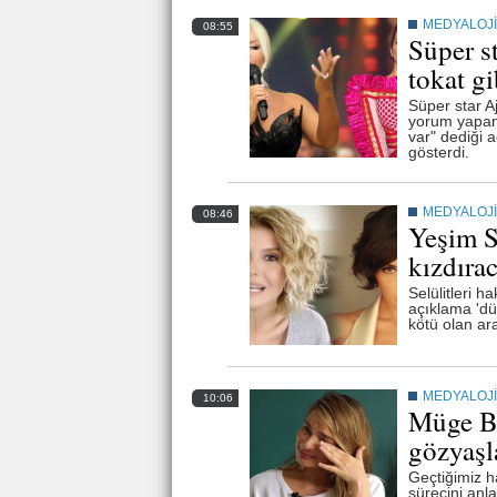
MEDYALOJİ
08:55
Süper s
tokat gi
Süper star A
yorum yapan 
var" dediği 
gösterdi.
MEDYALOJİ
08:46
Yeşim S
kızdıra
Selülitleri 
açıklama 'dü
kötü olan ar
MEDYALOJİ
10:06
Müge Bo
gözyaşl
Geçtiğimiz h
sürecini anlat