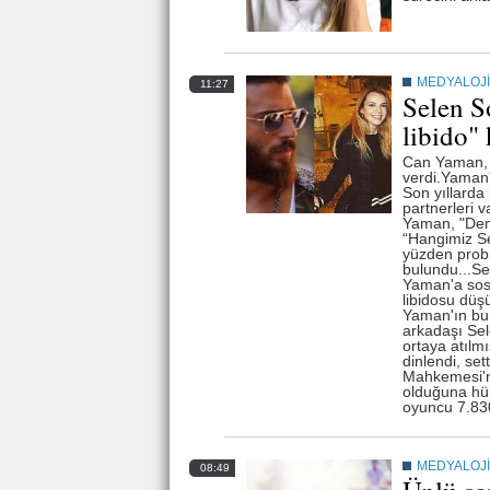
MEDYALOJİ
11:27
Selen S
libido"
Can Yaman, 
verdi.Yaman'
Son yıllarda
partnerleri 
Yaman, "Dem
“Hangimiz Se
yüzden prob
bulundu...Se
Yaman'a sosy
libidosu dü
Yaman'ın bun
arkadaşı Sele
ortaya atılm
dinlendi, set
Mahkemesi'n
olduğuna hük
oyuncu 7.830
MEDYALOJİ
08:49