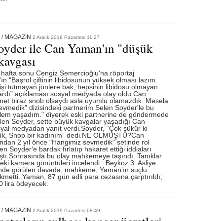
/
MAGAZİN
2 Aralık 2019 Pazartesi 11:27
oyder ile Can Yaman'ın "düşük
 kavgası
hafta sonu Cengiz Semercioğlu'na röportaj
ın "Başrol çiftinin libidosunun yüksek olması lazım.
 işi tutmayan jönlere bak; hepsinin libidosu olmayan
vardı” açıklaması sosyal medyada olay oldu.Can
et biraz snob olsaydı asla uyumlu olamazdık. Mesela
vmedik” dizisindeki partnerim Selen Soyder'le bu
lem yaşadım." diyerek eski partnerine de göndermede
len Soyder, sette büyük kavgalar yaşadığı Can
al medyadan yanıt verdi.Soyder, “Çok şükür ki
şük, Snop bir kadınım” dedi.NE OLMUŞTU?Can
dan 2 yıl önce "Hangimiz sevmedik" setinde rol
n Soyder'e bardak fırlatıp hakaret ettiği iddiaları
ıştı.Sonrasında bu olay mahkemeye taşındı. Tanıklar
teki kamera görüntüleri incelendi.. Beykoz 3. Asliye
de görülen davada; mahkeme, Yaman'ın suçlu
metti..Yaman, 87 gün adli para cezasına çarptırıldı;
 lira ödeyecek.
/
MAGAZİN
2 Aralık 2019 Pazartesi 08:49