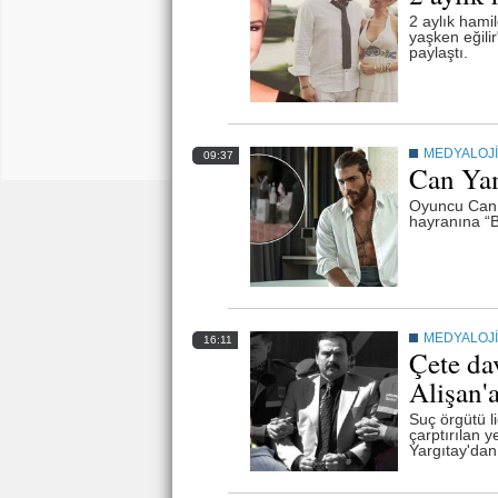
2 aylık hami
yaşken eğilir
paylaştı.
MEDYALOJİ
09:37
Can Yam
Oyuncu Can Y
hayranına “Ba
MEDYALOJİ
16:11
Çete da
Alişan'
Suç örgütü l
çarptırılan y
Yargıtay'dan