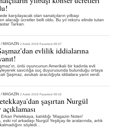
atçıların yılbaşı konser ücretleri
du!
ede karşılayacak olan sanatçıların yılbaşı
n alacağı ücretler belli oldu. Bu yıl rekoru elinde tutan
astar Tarkan.
/
MAGAZİN
2 Aralık 2019 Pazartesi 08:47
aşmaz'dan evlilik iddialarına
yanıt!
az'ın, ünlü oyuncunun Amerikalı bir kadınla evli
yleyerek savcılığa suç duyurusunda bulunduğu ortaya
ati Şaşmaz, avukatı aracılığıyla iddialara yanıt verdi.
/
MAGAZİN
2 Aralık 2019 Pazartesi 08:42
etekkaya'dan şaşırtan Nurgül
y açıklaması
Erkan Petekkaya, katıldığı 'Magazin Noteri'
eski rol arkadaşı Nurgül Yeşilçay ile aralarında, artık
 kalmadığını söyledi...