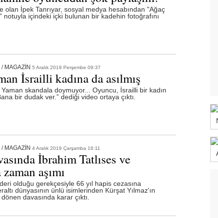
le olan İpek Tanrıyar, sosyal medya hesabından "Ağaç
" notuyla içindeki içki bulunan bir kadehin fotoğrafını
/
MAGAZİN
5 Aralık 2019 Perşembe 09:37
an İsrailli kadına da asılmış
aman skandala doymuyor... Oyuncu, İsrailli bir kadın
na bir dudak ver.” dediği video ortaya çıktı.
/
MAGAZİN
4 Aralık 2019 Çarşamba 16:11
vasında İbrahim Tatlıses ve
a zaman aşımı
ideri olduğu gerekçesiyle 66 yıl hapis cezasına
eraltı dünyasının ünlü isimlerinden Kürşat Yılmaz'ın
 dönen davasında karar çıktı.