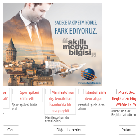
Spor spikeri küfür
İstanbul şiirle dem
etti
alıyor
Murat Boz ile
Beylikdüzü Migros
Manifesto'nun dış
AVMde 15. Yıl
temsilcileri
İstanbul'da bir araya
geldi
Geri
Diğer Haberleri
Yukarı