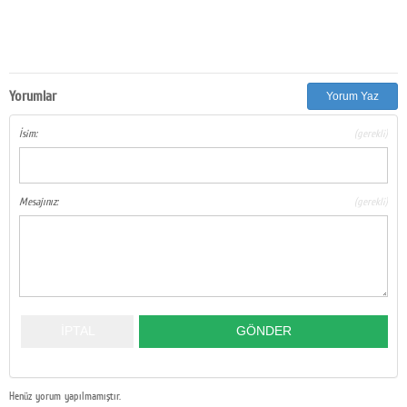
Google Plus
© 2026 TÜM HAKLARI SAKLIDIR
Yorumlar
Yorum Yaz
İsim:
(gerekli)
Mesajınız:
(gerekli)
Henüz yorum yapılmamıştır.