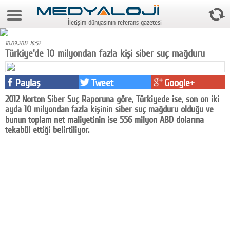
6 Ağustos 2026 18:29:23
İletişim dünyasının referans gazetesi
Anasayfa
10.09.2012 16:52
Foto Galeri
Türkiye'de 10 milyondan fazla kişi siber suç mağduru
Video Galeri
Paylaş
Tweet
Google+
Gazeteler
2012 Norton Siber Suç Raporuna göre, Türkiyede ise, son on iki
ayda 10 milyondan fazla kişinin siber suç mağduru olduğu ve
Medya
bunun toplam net maliyetinin ise 556 milyon ABD dolarına
tekabül ettiği belirtiliyor.
Reyting-tiraj
Teknoloji
Televizyon
Dünya
Pr