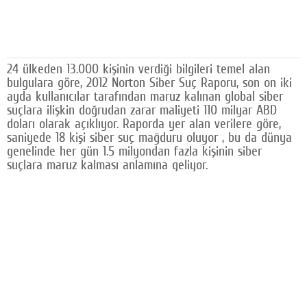
Facebook
Diziler
24 ülkeden 13.000 kişinin verdiği bilgileri temel alan
Karikatür
bulgulara göre, 2012 Norton Siber Suç Raporu, son on iki
ayda kullanıcılar tarafından maruz kalınan global siber
Youtube
suçlara ilişkin doğrudan zarar maliyeti 110 milyar ABD
doları olarak açıklıyor. Raporda yer alan verilere göre,
Polemik
saniyede 18 kişi siber suç mağduru oluyor , bu da dünya
genelinde her gün 1.5 milyondan fazla kişinin siber
Reklam
suçlara maruz kalması anlamına geliyor.
Yazarlar
Künye
SOSYAL MEDYA
Facebook
Twitter