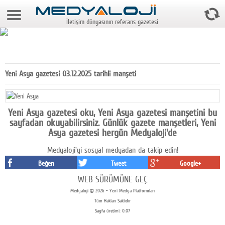
7 Ağustos 2026 2:35:36
İletişim dünyasının referans gazetesi
Anasayfa
Foto Galeri
Video Galeri
Yeni Asya gazetesi 03.12.2025 tarihli manşeti
Gazeteler
Medya
Yeni Asya gazetesi oku, Yeni Asya gazetesi manşetini bu
sayfadan okuyabilirsiniz. Günlük gazete manşetleri, Yeni
Reyting-tiraj
Asya gazetesi hergün Medyaloji'de
Medyaloji'yi sosyal medyadan da takip edin!
Teknoloji
Beğen
Tweet
Google+
Televizyon
WEB SÜRÜMÜNE GEÇ
Medyaloji © 2026 - Yeni Medya Platformları
Dünya
Tüm Hakları Saklıdır
Sayfa üretimi: 0.07
Pr