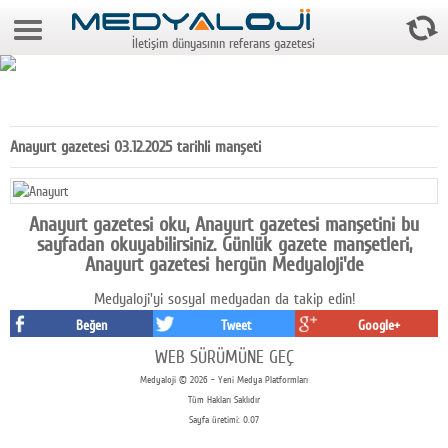
6 Ağustos 2026 8:38:42
İletişim dünyasının referans gazetesi
Anasayfa
Foto Galeri
Video Galeri
Anayurt gazetesi 03.12.2025 tarihli manşeti
Gazeteler
Medya
Anayurt gazetesi oku, Anayurt gazetesi manşetini bu
sayfadan okuyabilirsiniz. Günlük gazete manşetleri,
Reyting-tiraj
Anayurt gazetesi hergün Medyaloji'de
Medyaloji'yi sosyal medyadan da takip edin!
Teknoloji
Beğen
Tweet
Google+
Televizyon
WEB SÜRÜMÜNE GEÇ
Medyaloji © 2026 - Yeni Medya Platformları
Dünya
Tüm Hakları Saklıdır
Sayfa üretimi: 0.07
Pr