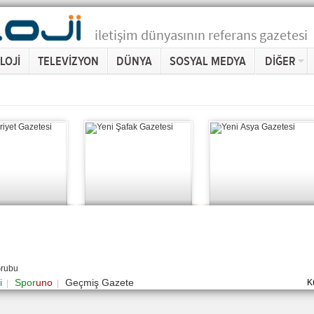
iletişim dünyasının referans gazetesi
LOJİ
TELEVİZYON
DÜNYA
SOSYAL MEDYA
DİĞER
Grubu
i
Spor
uno
Geçmiş Gazete
K
|
|