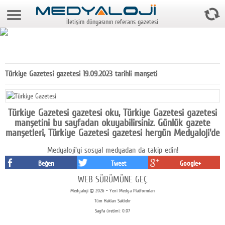
8 Ağustos 2026 16:45:18
İletişim dünyasının referans gazetesi
Anasayfa
Foto Galeri
Video Galeri
Türkiye Gazetesi gazetesi 19.09.2023 tarihli manşeti
Gazeteler
Medya
Türkiye Gazetesi gazetesi oku, Türkiye Gazetesi gazetesi
manşetini bu sayfadan okuyabilirsiniz. Günlük gazete
Reyting-tiraj
manşetleri, Türkiye Gazetesi gazetesi hergün Medyaloji'de
Medyaloji'yi sosyal medyadan da takip edin!
Teknoloji
Beğen
Tweet
Google+
Televizyon
WEB SÜRÜMÜNE GEÇ
Medyaloji © 2026 - Yeni Medya Platformları
Dünya
Tüm Hakları Saklıdır
Sayfa üretimi: 0.07
Pr