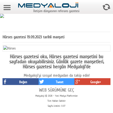
9 Ağustos 2026 14:03:30
İletişim dünyasının referans gazetesi
Anasayfa
Foto Galeri
Video Galeri
Hürses gazetesi 19.09.2023 tarihli manşeti
Gazeteler
Medya
Hürses gazetesi oku, Hürses gazetesi manşetini bu
sayfadan okuyabilirsiniz. Günlük gazete manşetleri,
Reyting-tiraj
Hürses gazetesi hergün Medyaloji'de
Medyaloji'yi sosyal medyadan da takip edin!
Teknoloji
Beğen
Tweet
Google+
Televizyon
WEB SÜRÜMÜNE GEÇ
Medyaloji © 2026 - Yeni Medya Platformları
Dünya
Tüm Hakları Saklıdır
Sayfa üretimi: 0.07
Pr