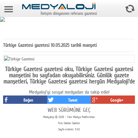
9 Ağustos 2026 7:40:55
İletişim dünyasının referans gazetesi
Anasayfa
Foto Galeri
Video Galeri
Türkiye Gazetesi gazetesi 10.05.2025 tarihli manşeti
Gazeteler
Medya
Türkiye Gazetesi gazetesi oku, Türkiye Gazetesi gazetesi
manşetini bu sayfadan okuyabilirsiniz. Günlük gazete
Reyting-tiraj
manşetleri, Türkiye Gazetesi gazetesi hergün Medyaloji'de
Medyaloji'yi sosyal medyadan da takip edin!
Teknoloji
Beğen
Tweet
Google+
Televizyon
WEB SÜRÜMÜNE GEÇ
Medyaloji © 2026 - Yeni Medya Platformları
Dünya
Tüm Hakları Saklıdır
Sayfa üretimi: 0.02
Pr