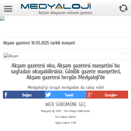
10 Ağustos 2026 12:02:56
İletişim dünyasının referans gazetesi
Anasayfa
Foto Galeri
Video Galeri
Akşam gazetesi 10.05.2025 tarihli manşeti
Gazeteler
Medya
Akşam gazetesi oku, Akşam gazetesi manşetini bu
sayfadan okuyabilirsiniz. Günlük gazete manşetleri,
Reyting-tiraj
Akşam gazetesi hergün Medyaloji'de
Medyaloji'yi sosyal medyadan da takip edin!
Teknoloji
Beğen
Tweet
Google+
Televizyon
WEB SÜRÜMÜNE GEÇ
Medyaloji © 2026 - Yeni Medya Platformları
Dünya
Tüm Hakları Saklıdır
Sayfa üretimi: 0.08
Pr