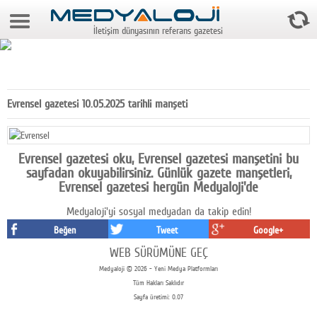
7 Ağustos 2026 4:34:34
İletişim dünyasının referans gazetesi
Anasayfa
Foto Galeri
Video Galeri
Evrensel gazetesi 10.05.2025 tarihli manşeti
Gazeteler
Medya
Evrensel gazetesi oku, Evrensel gazetesi manşetini bu
sayfadan okuyabilirsiniz. Günlük gazete manşetleri,
Reyting-tiraj
Evrensel gazetesi hergün Medyaloji'de
Medyaloji'yi sosyal medyadan da takip edin!
Teknoloji
Beğen
Tweet
Google+
Televizyon
WEB SÜRÜMÜNE GEÇ
Medyaloji © 2026 - Yeni Medya Platformları
Dünya
Tüm Hakları Saklıdır
Sayfa üretimi: 0.07
Pr