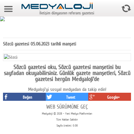
6 Ağustos 2026 13:33:43
İletişim dünyasının referans gazetesi
Anasayfa
Foto Galeri
Video Galeri
Sözcü gazetesi 05.06.2023 tarihli manşeti
Gazeteler
Medya
Sözcü gazetesi oku, Sözcü gazetesi manşetini bu
sayfadan okuyabilirsiniz. Günlük gazete manşetleri, Sözcü
Reyting-tiraj
gazetesi hergün Medyaloji'de
Medyaloji'yi sosyal medyadan da takip edin!
Teknoloji
Beğen
Tweet
Google+
Televizyon
WEB SÜRÜMÜNE GEÇ
Medyaloji © 2026 - Yeni Medya Platformları
Dünya
Tüm Hakları Saklıdır
Sayfa üretimi: 0.08
Pr