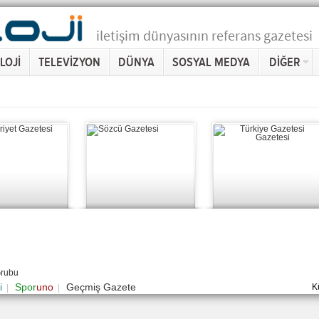
iletişim dünyasının referans gazetesi
LOJİ
TELEVİZYON
DÜNYA
SOSYAL MEDYA
DİĞER
Grubu
i
Spor
uno
Geçmiş Gazete
K
|
|