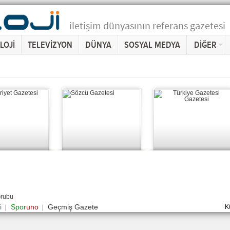
iletişim dünyasının referans gazetesi
LOJİ
TELEVİZYON
DÜNYA
SOSYAL MEDYA
DİĞER
Grubu
i
Spor
uno
Geçmiş Gazete
K
|
|