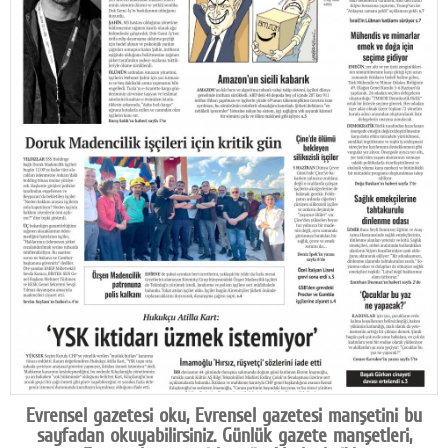
Facebook
Diziler
Karikatür
Youtube
Polemik
Reklam
Yazarlar
Künye
SOSYAL MEDYA
Facebook
Evrensel gazetesi oku, Evrensel gazetesi manşetini bu
Twitter
sayfadan okuyabilirsiniz. Günlük gazete manşetleri,