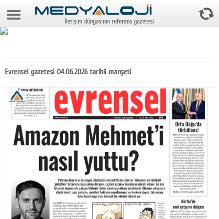
6 Ağustos 2026 3:48:48
İletişim dünyasının referans gazetesi
Anasayfa
Foto Galeri
Video Galeri
Evrensel gazetesi 04.06.2026 tarihli manşeti
Gazeteler
Medya
Reyting-tiraj
Teknoloji
Televizyon
Dünya
Pr