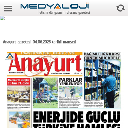
6 Ağustos 2026 9:15:53
İletişim dünyasının referans gazetesi
Anasayfa
Foto Galeri
Video Galeri
Anayurt gazetesi 04.06.2026 tarihli manşeti
Gazeteler
Medya
Reyting-tiraj
Teknoloji
Televizyon
Dünya
Pr