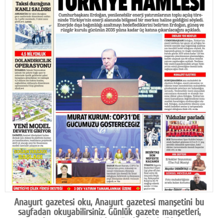
Facebook
Diziler
Karikatür
Youtube
Polemik
Reklam
Yazarlar
Künye
SOSYAL MEDYA
Facebook
Anayurt gazetesi oku, Anayurt gazetesi manşetini bu
Twitter
sayfadan okuyabilirsiniz. Günlük gazete manşetleri,