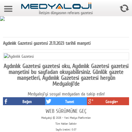
7 Ağustos 2026 19:52:40
İletişim dünyasının referans gazetesi
Anasayfa
Foto Galeri
Video Galeri
Aydınlık Gazetesi gazetesi 21.11.2023 tarihli manşeti
Gazeteler
Medya
Aydınlık Gazetesi gazetesi oku, Aydınlık Gazetesi gazetesi
manşetini bu sayfadan okuyabilirsiniz. Günlük gazete
Reyting-tiraj
manşetleri, Aydınlık Gazetesi gazetesi hergün
Medyaloji'de
Teknoloji
Medyaloji'yi sosyal medyadan da takip edin!
Televizyon
Beğen
Tweet
Google+
WEB SÜRÜMÜNE GEÇ
Dünya
Medyaloji © 2026 - Yeni Medya Platformları
Tüm Hakları Saklıdır
Pr
Sayfa üretimi: 0.07